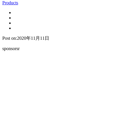
Products
Post on:2020年11月11日
sponsorsr