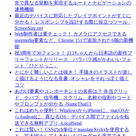
先で異なる挙動を実現するルートとナビゲーションの
連携機能
最近のデバイスに対応したブレイクポイントがすぐに
分かる！ レスポンシブを設計する際に役立つツール -
ScreenSize.net
Web制作者は要チェック！ カメラにアクセスできる
usermedia要素など、Chrome 151で追加された6個の新機
能
祝3周年で30フォント！ 213ちゃんから日本語の新作フ
リーフォントがリリース、パラパラ感がかわいいフォ
ント「ひとりっこ」
とにかく難しいことは抜き！ 手描きのイラストが楽し
く描けるようになる良書 -オシャレをそれっぽく描く
コツ
あのUI要素やコンポーネントの名前は？ 弁当グリッ
ド、ケバブ、信号機、スクリム、名称や役割やコード
やプロンプトが分かる -NameThatUI
これはめちゃ便利！ WindowsからiPhoneに、macOSか
らAndroidに、異なるOS・デバイス間でファイルを転
送できる無料アプリ -LocalSend
これは賢い！ CSSのch単位とtranslateX(ch)を使用する
と、拡大縮小してもきれいなローダーを実装できる -