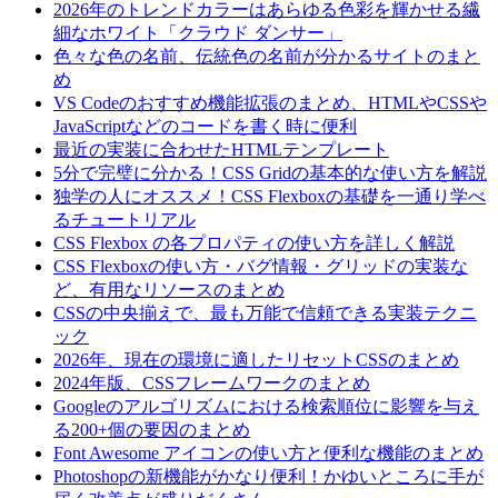
2026年のトレンドカラーはあらゆる色彩を輝かせる繊
細なホワイト「クラウド ダンサー」
色々な色の名前、伝統色の名前が分かるサイトのまと
め
VS Codeのおすすめ機能拡張のまとめ、HTMLやCSSや
JavaScriptなどのコードを書く時に便利
最近の実装に合わせたHTMLテンプレート
5分で完璧に分かる！CSS Gridの基本的な使い方を解説
独学の人にオススメ！CSS Flexboxの基礎を一通り学べ
るチュートリアル
CSS Flexbox の各プロパティの使い方を詳しく解説
CSS Flexboxの使い方・バグ情報・グリッドの実装な
ど、有用なリソースのまとめ
CSSの中央揃えで、最も万能で信頼できる実装テクニ
ック
2026年、現在の環境に適したリセットCSSのまとめ
2024年版、CSSフレームワークのまとめ
Googleのアルゴリズムにおける検索順位に影響を与え
る200+個の要因のまとめ
Font Awesome アイコンの使い方と便利な機能のまとめ
Photoshopの新機能がかなり便利！かゆいところに手が