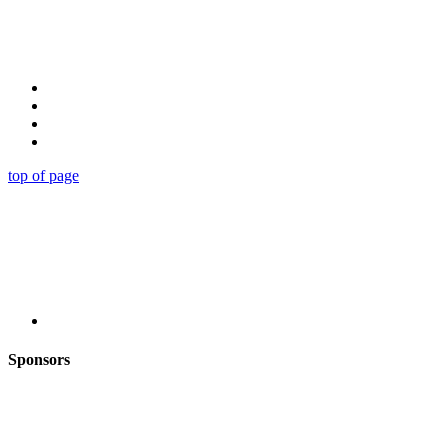
top of page
Sponsors