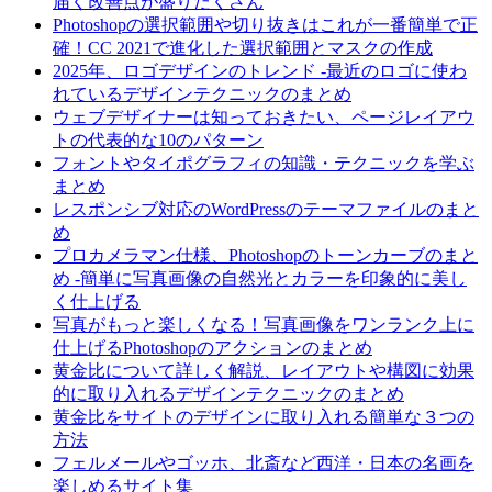
届く改善点が盛りだくさん
Photoshopの選択範囲や切り抜きはこれが一番簡単で正
確！CC 2021で進化した選択範囲とマスクの作成
2025年、ロゴデザインのトレンド -最近のロゴに使わ
れているデザインテクニックのまとめ
ウェブデザイナーは知っておきたい、ページレイアウ
トの代表的な10のパターン
フォントやタイポグラフィの知識・テクニックを学ぶ
まとめ
レスポンシブ対応のWordPressのテーマファイルのまと
め
プロカメラマン仕様、Photoshopのトーンカーブのまと
め -簡単に写真画像の自然光とカラーを印象的に美し
く仕上げる
写真がもっと楽しくなる！写真画像をワンランク上に
仕上げるPhotoshopのアクションのまとめ
黄金比について詳しく解説、レイアウトや構図に効果
的に取り入れるデザインテクニックのまとめ
黄金比をサイトのデザインに取り入れる簡単な３つの
方法
フェルメールやゴッホ、北斎など西洋・日本の名画を
楽しめるサイト集