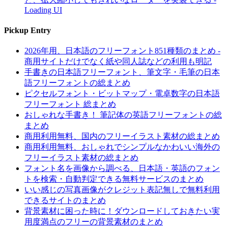
Loading UI
Pickup Entry
2026年用、日本語のフリーフォント851種類のまとめ -
商用サイトだけでなく紙や同人誌などの利用も明記
手書きの日本語フリーフォント、筆文字・毛筆の日本
語フリーフォントの総まとめ
ピクセルフォント・ビットマップ・電卓数字の日本語
フリーフォント 総まとめ
おしゃれな手書き！ 筆記体の英語フリーフォントの総
まとめ
商用利用無料、国内のフリーイラスト素材の総まとめ
商用利用無料、おしゃれでシンプルなかわいい海外の
フリーイラスト素材の総まとめ
フォント名を画像から調べる、日本語・英語のフォン
トを検索・自動判定できる無料サービスのまとめ
いい感じの写真画像がクレジット表記無しで無料利用
できるサイトのまとめ
背景素材に困った時に！ダウンロードしておきたい実
用度満点のフリーの背景素材のまとめ