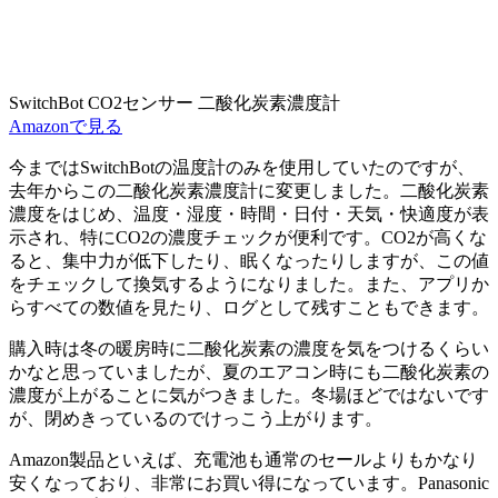
SwitchBot CO2センサー 二酸化炭素濃度計
Amazonで見る
今まではSwitchBotの温度計のみを使用していたのですが、
去年からこの二酸化炭素濃度計に変更しました。二酸化炭素
濃度をはじめ、温度・湿度・時間・日付・天気・快適度が表
示され、特にCO2の濃度チェックが便利です。
CO2が高くな
ると、集中力が低下したり、眠くなったり
しますが、この値
をチェックして換気するようになりました。また、アプリか
らすべての数値を見たり、ログとして残すこともできます。
購入時は冬の暖房時に二酸化炭素の濃度を気をつけるくらい
かなと思っていましたが、
夏のエアコン時にも二酸化炭素の
濃度が上がる
ことに気がつきました。冬場ほどではないです
が、閉めきっているのでけっこう上がります。
Amazon製品といえば、充電池も通常のセールよりもかなり
安くなっており、非常にお買い得になっています。Panasonic