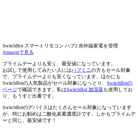
SwitchBot スマートリモコン ハブ2 赤外線家電を管理
Amazonで見る
プライムデーよりも安く、最安値
になっています。
お試しで使用してみたい人には
ハブミニ
の方もセール対象
で、プライムデーよりも安くなっています。ほかにも
SwitchBotの人気製品がセール対象になっとり、
SwitchBotの
ページ
で確認できます。私は
SwitchBot 加湿器
も使用してお
り、もうすぐ出番です。
SwitchBotのデバイスはたくさんセール対象になっています
が、特にお勧めは二酸化炭素濃度計です。しかも
プライムデ
ーと同じ、最安値
です！