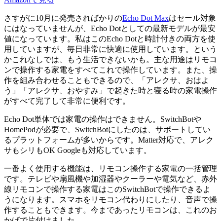
さすがに10月に発売さればかりの
Echo Dot Max
はセール対象
にはなっていませんが、Echo Dotとしての最新モデルが最安
値になっています。私はこのEcho Dotと時計付きの両方を使
用していますが、毎日非常に快適に使用しています。という
かこれなしでは、もう生活できないかも。主な用途はリモコ
ンで操作する家電をすべてこれで操作しています。また、操
作を組み合わせることもできるので、「アレクサ、おはよ
う」「アレクサ、おやすみ」で起きた時と寝る時の家電操作
がすべて完了して非常に便利です。
Echo Dot単体では家電の操作はできません。SwitchBotや
HomePodが必要で、SwitchBotにしたのは、サポートしてい
るプラットフォームが多いからです。Matter対応で、アレク
サもシリもOK Googleも対応しています。
一番よく使用する機能は、リモコン操作する家電の一括管理
です。テレビや扇風機や加湿器やクーラーや電気など、
赤外
線リモコンで操作する家電はこのSwitchBotで操作できる
よ
うになります。スマホをリモコン代わりにしたり、音声で操
作することもできます。今まであったリモコンは、これのお
かげで片付けました。