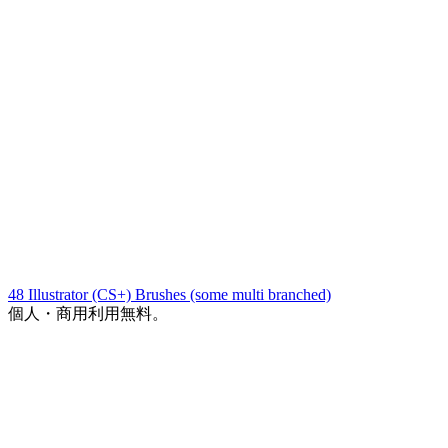
48 Illustrator (CS+) Brushes (some multi branched)
個人・商用利用無料。