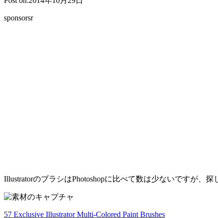
Post on:2014年10月29日
sponsorsr
IllustratorのブラシはPhotoshopに比べて数は少ない
57 Exclusive Illustrator Multi-Colored Paint Brushes