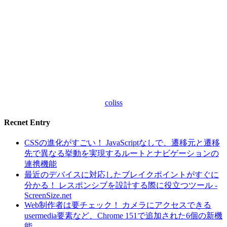
coliss
Recnet Entry
CSSの進化がすごい！ JavaScriptなしで、遷移元と遷移
先で異なる挙動を実現するルートとナビゲーションの
連携機能
最近のデバイスに対応したブレイクポイントがすぐに
分かる！ レスポンシブを設計する際に役立つツール -
ScreenSize.net
Web制作者は要チェック！ カメラにアクセスできる
usermedia要素など、Chrome 151で追加された6個の新機
能