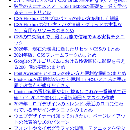
5分で完璧に分かる！CSS Gridの基本的な使い方を解説
独学の人にオススメ！CSS Flexboxの基礎を一通り学べ
るチュートリアル
CSS Flexbox の各プロパティの使い方を詳しく解説
CSS Flexboxの使い方・バグ情報・グリッドの実装な
ど、有用なリソースのまとめ
CSSの中央揃えで、最も万能で信頼できる実装テクニ
ック
2026年、現在の環境に適したリセットCSSのまとめ
2024年版、CSSフレームワークのまとめ
Googleのアルゴリズムにおける検索順位に影響を与え
る200+個の要因のまとめ
Font Awesome アイコンの使い方と便利な機能のまとめ
Photoshopの新機能がかなり便利！かゆいところに手が
届く改善点が盛りだくさん
Photoshopの選択範囲や切り抜きはこれが一番簡単で正
確！CC 2021で進化した選択範囲とマスクの作成
2025年、ロゴデザインのトレンド -最近のロゴに使わ
れているデザインテクニックのまとめ
ウェブデザイナーは知っておきたい、ページレイアウ
トの代表的な10のパターン
フォントやタイポグラフィの知識・テクニックを学ぶ