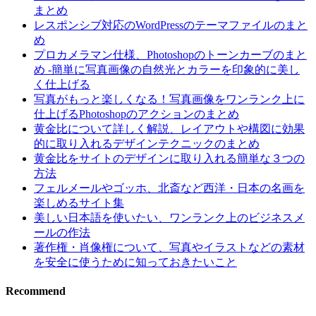
まとめ
レスポンシブ対応のWordPressのテーマファイルのまと
め
プロカメラマン仕様、Photoshopのトーンカーブのまと
め -簡単に写真画像の自然光とカラーを印象的に美し
く仕上げる
写真がもっと楽しくなる！写真画像をワンランク上に
仕上げるPhotoshopのアクションのまとめ
黄金比について詳しく解説、レイアウトや構図に効果
的に取り入れるデザインテクニックのまとめ
黄金比をサイトのデザインに取り入れる簡単な３つの
方法
フェルメールやゴッホ、北斎など西洋・日本の名画を
楽しめるサイト集
美しい日本語を使いたい、ワンランク上のビジネスメ
ールの作法
著作権・肖像権について、写真やイラストなどの素材
を安全に使うために知っておきたいこと
Recommend