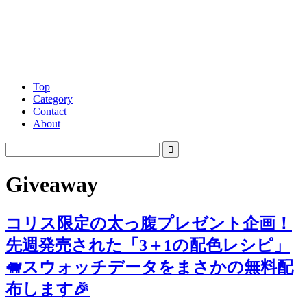
Top
Category
Contact
About
Giveaway
コリス限定の太っ腹プレゼント企画！
先週発売された「3＋1の配色レシピ」
🐖スウォッチデータをまさかの無料配
布します🎉