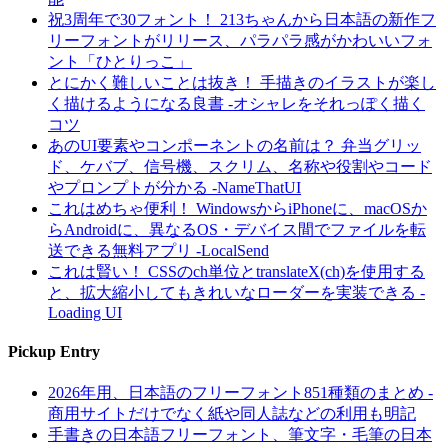
祝3周年で30フォント！ 213ちゃんから日本語の新作フ
リーフォントがリリース、パラパラ感がかわいいフォ
ント「ひとりっこ」
とにかく難しいことは抜き！ 手描きのイラストが楽し
く描けるようになる良書 -オシャレをそれっぽく描く
コツ
あのUI要素やコンポーネントの名前は？ 弁当グリッ
ド、ケバブ、信号機、スクリム、名称や役割やコード
やプロンプトが分かる -NameThatUI
これはめちゃ便利！ WindowsからiPhoneに、macOSか
らAndroidに、異なるOS・デバイス間でファイルを転
送できる無料アプリ -LocalSend
これは賢い！ CSSのch単位とtranslateX(ch)を使用する
と、拡大縮小してもきれいなローダーを実装できる -
Loading UI
Pickup Entry
2026年用、日本語のフリーフォント851種類のまとめ -
商用サイトだけでなく紙や同人誌などの利用も明記
手書きの日本語フリーフォント、筆文字・毛筆の日本