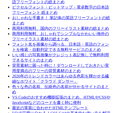
語フリーフォントの総まとめ
ピクセルフォント・ビットマップ・電卓数字の日本語
フリーフォント 総まとめ
おしゃれな手書き！ 筆記体の英語フリーフォントの総
まとめ
商用利用無料、国内のフリーイラスト素材の総まとめ
商用利用無料、おしゃれでシンプルなかわいい海外の
フリーイラスト素材の総まとめ
フォント名を画像から調べる、日本語・英語のフォン
トを検索・自動判定できる無料サービスのまとめ
いい感じの写真画像がクレジット表記無しで無料利用
できるサイトのまとめ
背景素材に困った時に！ダウンロードしておきたい実
用度満点のフリーの背景素材のまとめ
2026年のトレンドカラーはあらゆる色彩を輝かせる繊
細なホワイト「クラウド ダンサー」
色々な色の名前、伝統色の名前が分かるサイトのまと
め
VS Codeのおすすめ機能拡張のまとめ、HTMLやCSSや
JavaScriptなどのコードを書く時に便利
最近の実装に合わせたHTMLテンプレート