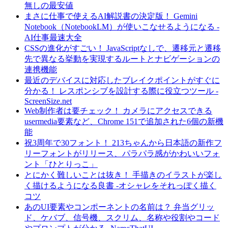
無しの最安値
まさに仕事で使えるAI解説書の決定版！ Gemini
Notebook（NotebookLM）が使いこなせるようになる -
AI仕事最速大全
CSSの進化がすごい！ JavaScriptなしで、遷移元と遷移
先で異なる挙動を実現するルートとナビゲーションの
連携機能
最近のデバイスに対応したブレイクポイントがすぐに
分かる！ レスポンシブを設計する際に役立つツール -
ScreenSize.net
Web制作者は要チェック！ カメラにアクセスできる
usermedia要素など、Chrome 151で追加された6個の新機
能
祝3周年で30フォント！ 213ちゃんから日本語の新作フ
リーフォントがリリース、パラパラ感がかわいいフォ
ント「ひとりっこ」
とにかく難しいことは抜き！ 手描きのイラストが楽し
く描けるようになる良書 -オシャレをそれっぽく描く
コツ
あのUI要素やコンポーネントの名前は？ 弁当グリッ
ド、ケバブ、信号機、スクリム、名称や役割やコード