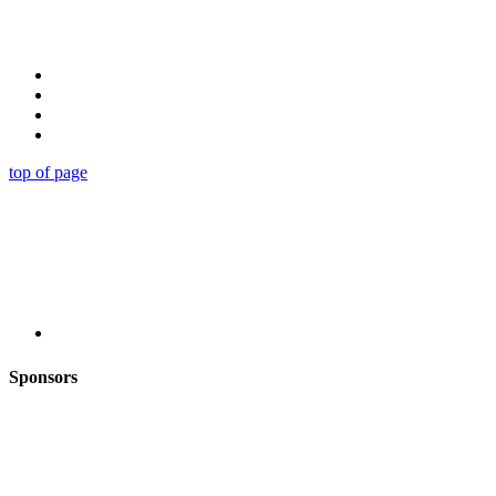
top of page
Sponsors