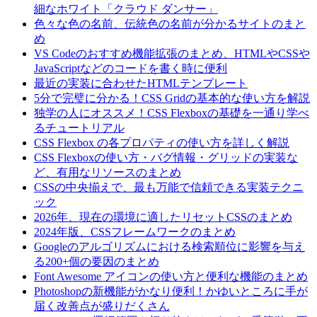
細なホワイト「クラウド ダンサー」
色々な色の名前、伝統色の名前が分かるサイトのまと
め
VS Codeのおすすめ機能拡張のまとめ、HTMLやCSSや
JavaScriptなどのコードを書く時に便利
最近の実装に合わせたHTMLテンプレート
5分で完璧に分かる！CSS Gridの基本的な使い方を解説
独学の人にオススメ！CSS Flexboxの基礎を一通り学べ
るチュートリアル
CSS Flexbox の各プロパティの使い方を詳しく解説
CSS Flexboxの使い方・バグ情報・グリッドの実装な
ど、有用なリソースのまとめ
CSSの中央揃えで、最も万能で信頼できる実装テクニ
ック
2026年、現在の環境に適したリセットCSSのまとめ
2024年版、CSSフレームワークのまとめ
Googleのアルゴリズムにおける検索順位に影響を与え
る200+個の要因のまとめ
Font Awesome アイコンの使い方と便利な機能のまとめ
Photoshopの新機能がかなり便利！かゆいところに手が
届く改善点が盛りだくさん