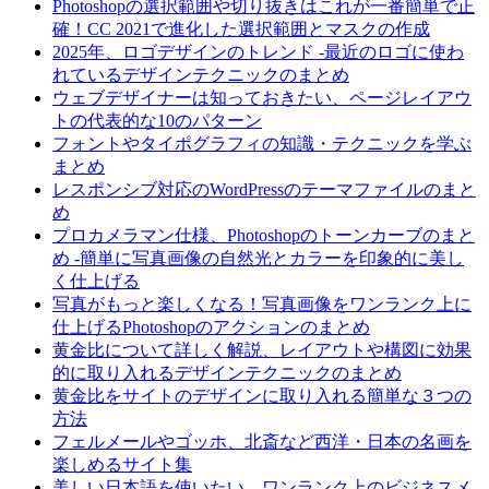
Photoshopの選択範囲や切り抜きはこれが一番簡単で正
確！CC 2021で進化した選択範囲とマスクの作成
2025年、ロゴデザインのトレンド -最近のロゴに使わ
れているデザインテクニックのまとめ
ウェブデザイナーは知っておきたい、ページレイアウ
トの代表的な10のパターン
フォントやタイポグラフィの知識・テクニックを学ぶ
まとめ
レスポンシブ対応のWordPressのテーマファイルのまと
め
プロカメラマン仕様、Photoshopのトーンカーブのまと
め -簡単に写真画像の自然光とカラーを印象的に美し
く仕上げる
写真がもっと楽しくなる！写真画像をワンランク上に
仕上げるPhotoshopのアクションのまとめ
黄金比について詳しく解説、レイアウトや構図に効果
的に取り入れるデザインテクニックのまとめ
黄金比をサイトのデザインに取り入れる簡単な３つの
方法
フェルメールやゴッホ、北斎など西洋・日本の名画を
楽しめるサイト集
美しい日本語を使いたい、ワンランク上のビジネスメ