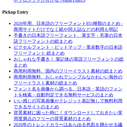
やプロンプトが分かる -NameThatUI
Pickup Entry
2026年用、日本語のフリーフォント851種類のまとめ -
商用サイトだけでなく紙や同人誌などの利用も明記
手書きの日本語フリーフォント、筆文字・毛筆の日本
語フリーフォントの総まとめ
ピクセルフォント・ビットマップ・電卓数字の日本語
フリーフォント 総まとめ
おしゃれな手書き！ 筆記体の英語フリーフォントの総
まとめ
商用利用無料、国内のフリーイラスト素材の総まとめ
商用利用無料、おしゃれでシンプルなかわいい海外の
フリーイラスト素材の総まとめ
フォント名を画像から調べる、日本語・英語のフォン
トを検索・自動判定できる無料サービスのまとめ
いい感じの写真画像がクレジット表記無しで無料利用
できるサイトのまとめ
背景素材に困った時に！ダウンロードしておきたい実
用度満点のフリーの背景素材のまとめ
2026年のトレンドカラーはあらゆる色彩を輝かせる繊