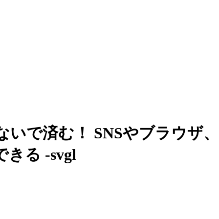
ないで済む！ SNSやブラウザ
る -svgl