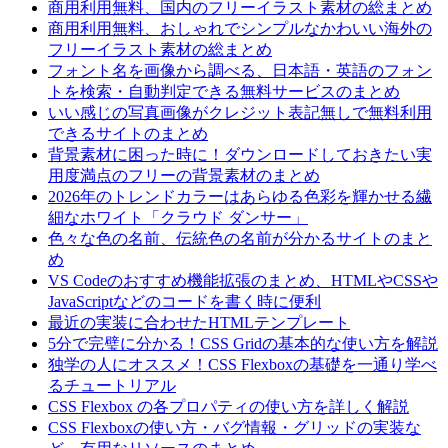
商用利用無料、国内のフリーイラスト素材の総まとめ
商用利用無料、おしゃれでシンプルなかわいい海外の
フリーイラスト素材の総まとめ
フォント名を画像から調べる、日本語・英語のフォン
トを検索・自動判定できる無料サービスのまとめ
いい感じの写真画像がクレジット表記無しで無料利用
できるサイトのまとめ
背景素材に困った時に！ダウンロードしておきたい実
用度満点のフリーの背景素材のまとめ
2026年のトレンドカラーはあらゆる色彩を輝かせる繊
細なホワイト「クラウド ダンサー」
色々な色の名前、伝統色の名前が分かるサイトのまと
め
VS Codeのおすすめ機能拡張のまとめ、HTMLやCSSや
JavaScriptなどのコードを書く時に便利
最近の実装に合わせたHTMLテンプレート
5分で完璧に分かる！CSS Gridの基本的な使い方を解説
独学の人にオススメ！CSS Flexboxの基礎を一通り学べ
るチュートリアル
CSS Flexbox の各プロパティの使い方を詳しく解説
CSS Flexboxの使い方・バグ情報・グリッドの実装な