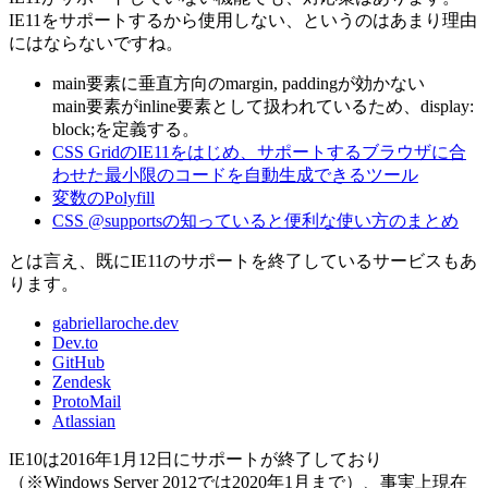
IE11をサポートするから使用しない、というのはあまり理由
にはならないですね。
main要素に垂直方向のmargin, paddingが効かない
main要素がinline要素として扱われているため、display:
block;を定義する。
CSS GridのIE11をはじめ、サポートするブラウザに合
わせた最小限のコードを自動生成できるツール
変数のPolyfill
CSS @supportsの知っていると便利な使い方のまとめ
とは言え、既にIE11のサポートを終了しているサービスもあ
ります。
gabriellaroche.dev
Dev.to
GitHub
Zendesk
ProtoMail
Atlassian
IE10は2016年1月12日にサポートが終了しており
（※Windows Server 2012では2020年1月まで）、事実上現在