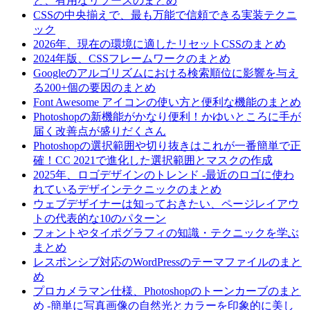
ど、有用なリソースのまとめ
CSSの中央揃えで、最も万能で信頼できる実装テクニ
ック
2026年、現在の環境に適したリセットCSSのまとめ
2024年版、CSSフレームワークのまとめ
Googleのアルゴリズムにおける検索順位に影響を与え
る200+個の要因のまとめ
Font Awesome アイコンの使い方と便利な機能のまとめ
Photoshopの新機能がかなり便利！かゆいところに手が
届く改善点が盛りだくさん
Photoshopの選択範囲や切り抜きはこれが一番簡単で正
確！CC 2021で進化した選択範囲とマスクの作成
2025年、ロゴデザインのトレンド -最近のロゴに使わ
れているデザインテクニックのまとめ
ウェブデザイナーは知っておきたい、ページレイアウ
トの代表的な10のパターン
フォントやタイポグラフィの知識・テクニックを学ぶ
まとめ
レスポンシブ対応のWordPressのテーマファイルのまと
め
プロカメラマン仕様、Photoshopのトーンカーブのまと
め -簡単に写真画像の自然光とカラーを印象的に美し