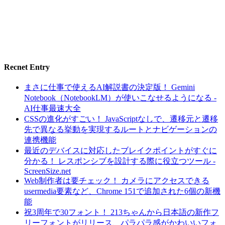
Recnet Entry
まさに仕事で使えるAI解説書の決定版！ Gemini
Notebook（NotebookLM）が使いこなせるようになる -
AI仕事最速大全
CSSの進化がすごい！ JavaScriptなしで、遷移元と遷移
先で異なる挙動を実現するルートとナビゲーションの
連携機能
最近のデバイスに対応したブレイクポイントがすぐに
分かる！ レスポンシブを設計する際に役立つツール -
ScreenSize.net
Web制作者は要チェック！ カメラにアクセスできる
usermedia要素など、Chrome 151で追加された6個の新機
能
祝3周年で30フォント！ 213ちゃんから日本語の新作フ
リーフォントがリリース、パラパラ感がかわいいフォ