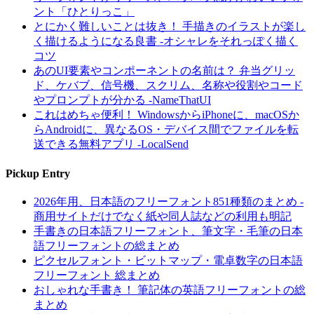
ント「ひとりっこ」
とにかく難しいことは抜き！ 手描きのイラストが楽し
く描けるようになる良書 -オシャレをそれっぽく描く
コツ
あのUI要素やコンポーネントの名前は？ 弁当グリッ
ド、ケバブ、信号機、スクリム、名称や役割やコード
やプロンプトが分かる -NameThatUI
これはめちゃ便利！ WindowsからiPhoneに、macOSか
らAndroidに、異なるOS・デバイス間でファイルを転
送できる無料アプリ -LocalSend
Pickup Entry
2026年用、日本語のフリーフォント851種類のまとめ -
商用サイトだけでなく紙や同人誌などの利用も明記
手書きの日本語フリーフォント、筆文字・毛筆の日本
語フリーフォントの総まとめ
ピクセルフォント・ビットマップ・電卓数字の日本語
フリーフォント 総まとめ
おしゃれな手書き！ 筆記体の英語フリーフォントの総
まとめ