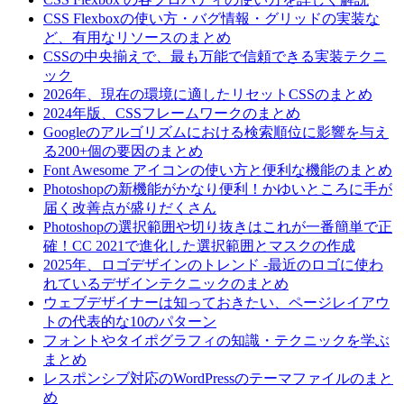
CSS Flexboxの使い方・バグ情報・グリッドの実装な
ど、有用なリソースのまとめ
CSSの中央揃えで、最も万能で信頼できる実装テクニ
ック
2026年、現在の環境に適したリセットCSSのまとめ
2024年版、CSSフレームワークのまとめ
Googleのアルゴリズムにおける検索順位に影響を与え
る200+個の要因のまとめ
Font Awesome アイコンの使い方と便利な機能のまとめ
Photoshopの新機能がかなり便利！かゆいところに手が
届く改善点が盛りだくさん
Photoshopの選択範囲や切り抜きはこれが一番簡単で正
確！CC 2021で進化した選択範囲とマスクの作成
2025年、ロゴデザインのトレンド -最近のロゴに使わ
れているデザインテクニックのまとめ
ウェブデザイナーは知っておきたい、ページレイアウ
トの代表的な10のパターン
フォントやタイポグラフィの知識・テクニックを学ぶ
まとめ
レスポンシブ対応のWordPressのテーマファイルのまと
め