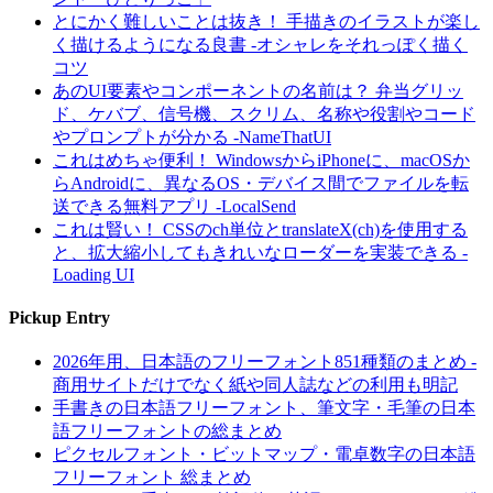
とにかく難しいことは抜き！ 手描きのイラストが楽し
く描けるようになる良書 -オシャレをそれっぽく描く
コツ
あのUI要素やコンポーネントの名前は？ 弁当グリッ
ド、ケバブ、信号機、スクリム、名称や役割やコード
やプロンプトが分かる -NameThatUI
これはめちゃ便利！ WindowsからiPhoneに、macOSか
らAndroidに、異なるOS・デバイス間でファイルを転
送できる無料アプリ -LocalSend
これは賢い！ CSSのch単位とtranslateX(ch)を使用する
と、拡大縮小してもきれいなローダーを実装できる -
Loading UI
Pickup Entry
2026年用、日本語のフリーフォント851種類のまとめ -
商用サイトだけでなく紙や同人誌などの利用も明記
手書きの日本語フリーフォント、筆文字・毛筆の日本
語フリーフォントの総まとめ
ピクセルフォント・ビットマップ・電卓数字の日本語
フリーフォント 総まとめ