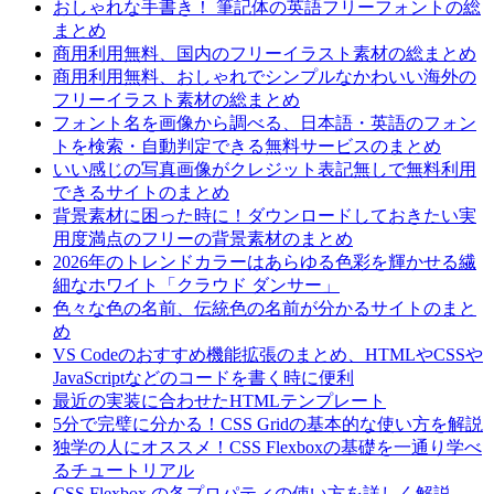
おしゃれな手書き！ 筆記体の英語フリーフォントの総
まとめ
商用利用無料、国内のフリーイラスト素材の総まとめ
商用利用無料、おしゃれでシンプルなかわいい海外の
フリーイラスト素材の総まとめ
フォント名を画像から調べる、日本語・英語のフォン
トを検索・自動判定できる無料サービスのまとめ
いい感じの写真画像がクレジット表記無しで無料利用
できるサイトのまとめ
背景素材に困った時に！ダウンロードしておきたい実
用度満点のフリーの背景素材のまとめ
2026年のトレンドカラーはあらゆる色彩を輝かせる繊
細なホワイト「クラウド ダンサー」
色々な色の名前、伝統色の名前が分かるサイトのまと
め
VS Codeのおすすめ機能拡張のまとめ、HTMLやCSSや
JavaScriptなどのコードを書く時に便利
最近の実装に合わせたHTMLテンプレート
5分で完璧に分かる！CSS Gridの基本的な使い方を解説
独学の人にオススメ！CSS Flexboxの基礎を一通り学べ
るチュートリアル
CSS Flexbox の各プロパティの使い方を詳しく解説