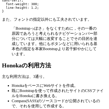
sans-serif;

  font-weight: 300;

  line-height: 1.2;

また、フォントの指定以外にも工夫されています。
「Bootstrapっぽさ」をなくすために，その一番の
原因であろうと考えられるナビゲーションバー部
分については大幅に改変することでその目的を達
成しています。他にもボタンなどに用いられる基
本色の指定を本家Bootstrapより若干鮮やかにして
います。
Honokaの利用方法
主な利用方法は、3通り。
HonokaをベースにWebサイトを作成。
既にBootstrapを使って作成されたサイトのCSSファイ
ルをHonokaに書き換える。
Compass(SASS)のソースコードが公開されているの
で、それを使用して作成する。