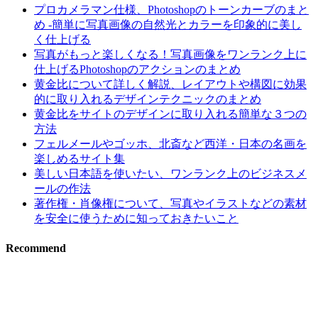
プロカメラマン仕様、Photoshopのトーンカーブのまと
め -簡単に写真画像の自然光とカラーを印象的に美し
く仕上げる
写真がもっと楽しくなる！写真画像をワンランク上に
仕上げるPhotoshopのアクションのまとめ
黄金比について詳しく解説、レイアウトや構図に効果
的に取り入れるデザインテクニックのまとめ
黄金比をサイトのデザインに取り入れる簡単な３つの
方法
フェルメールやゴッホ、北斎など西洋・日本の名画を
楽しめるサイト集
美しい日本語を使いたい、ワンランク上のビジネスメ
ールの作法
著作権・肖像権について、写真やイラストなどの素材
を安全に使うために知っておきたいこと
Recommend