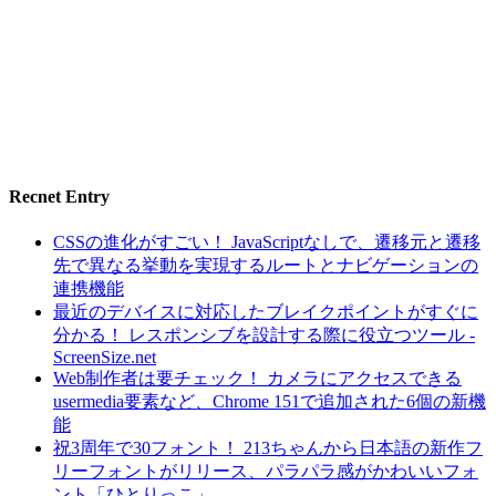
Recnet Entry
CSSの進化がすごい！ JavaScriptなしで、遷移元と遷移
先で異なる挙動を実現するルートとナビゲーションの
連携機能
最近のデバイスに対応したブレイクポイントがすぐに
分かる！ レスポンシブを設計する際に役立つツール -
ScreenSize.net
Web制作者は要チェック！ カメラにアクセスできる
usermedia要素など、Chrome 151で追加された6個の新機
能
祝3周年で30フォント！ 213ちゃんから日本語の新作フ
リーフォントがリリース、パラパラ感がかわいいフォ
ント「ひとりっこ」