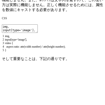
attr()
方は実際に機能しません。正しく機能させるためには、属性
を数値にキャストする必要があります。
CSS
1
img
,
2
input
[
type
=
'image'
]
,
3
video
{
4
aspect
-
ratio
:
attr
(
width
number
)
/
attr
(
height
number
)
;
5
}
そして重要なことは、下記の通りです。