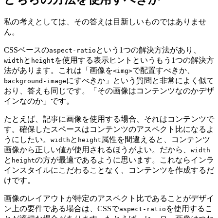
私の考えとしては、その答えは目新しいものではありませ
ん。
CSSベースの
という1つの解決方法があり、
aspect-ratio
と
を使用する表示ヒントというもう1つの解決方
width
height
法があります。これは「画像を
で配置すべきか、
<img>
にすべきか」という質問と非常によく似て
background-image
おり、答えも同じです。
「その画像はコンテンツなのかデザ
インなのか」
です。
たとえば、記事に画像を使用する場合、それはコンテンツで
す。確保したスペースはコンテンツのアスペクト比になるよ
うにしたい。
と
属性を間違えると、コンテンツ
width
height
画像から正しい値が使用されるほうがよい。だから、
width
と
の方が最適であるように思います。これならインラ
height
インスタイルにこだわることなく、コンテンツを作成するだ
けです。
画像のレイアウトが特定のアスペクト比であることがデザイ
ン上の要件である場合は、CSSで
を使用するこ
aspect-ratio