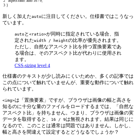
2
aspect
-
ratio
:
auto
16
/
9
;
3
}
新しく加えた
に注目してください。仕様書ではこうなっ
auto
ています。
と
が同時に指定されている場合、指
auto
<ratio>
定された
の比率が優先されます。
width / height
ただし、自然なアスペクト比を持つ置換要素であ
る場合は、そのアスペクト比が代わりに使用され
ます。
CSS-sizing level 4
仕様書のテキストが少し読みにくいためか、多くの記事では
この点について触れていませんが、重要な動作について触れ
られています。
は「置換要素」ですが、ブラウザは画像の幅と高さを
<img>
知るのに十分な量のファイルをロードするまでは、「自然な
アスペクト比」を持ちません。つまり、ブラウザは画像の実
データを取得すると、
は無視されます。結果は同じに
16 / 9
なるので、このことは通常は問題ではありません。しかし、
幅と高さを間違えて設定するとどうなるでしょうか？