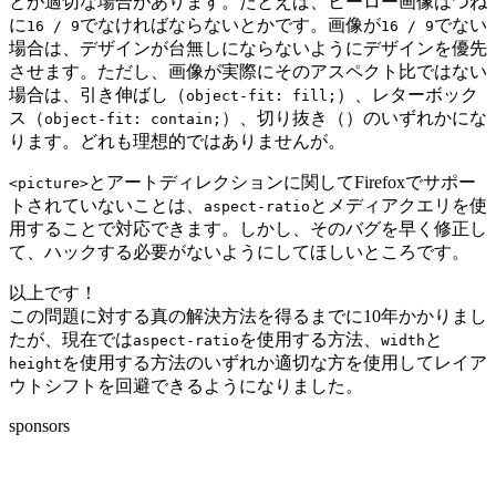
とが適切な場合があります。たとえば、ヒーロー画像はつね
に
でなければならないとかです。画像が
でない
16 / 9
16 / 9
場合は、デザインが台無しにならないようにデザインを優先
させます。ただし、画像が実際にそのアスペクト比ではない
場合は、引き伸ばし（
）、レターボック
object-fit: fill;
ス（
）、切り抜き（
）のいずれかにな
object-fit: contain;
ります。どれも理想的ではありませんが。
とアートディレクションに関してFirefoxでサポー
<picture>
トされていないことは、
とメディアクエリを使
aspect-ratio
用することで対応できます。しかし、そのバグを早く修正し
て、ハックする必要がないようにしてほしいところです。
以上です！
この問題に対する真の解決方法を得るまでに10年かかりまし
たが、現在では
を使用する方法、
と
aspect-ratio
width
を使用する方法のいずれか適切な方を使用してレイア
height
ウトシフトを回避できるようになりました。
sponsors