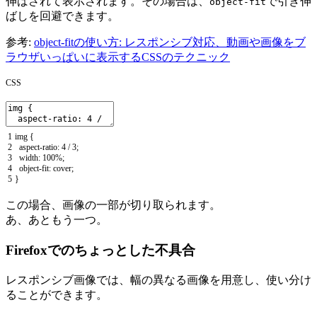
伸ばされて表示されます。その場合は、
で引き伸
object-fit
ばしを回避できます。
参考:
object-fitの使い方: レスポンシブ対応、動画や画像をブ
ラウザいっぱいに表示するCSSのテクニック
CSS
1
img
{
2
aspect
-
ratio
:
4
/
3
;
3
width
:
100
%
;
4
object
-
fit
:
cover
;
5
}
この場合、画像の一部が切り取られます。
あ、あともう一つ。
Firefoxでのちょっとした不具合
レスポンシブ画像では、幅の異なる画像を用意し、使い分け
ることができます。