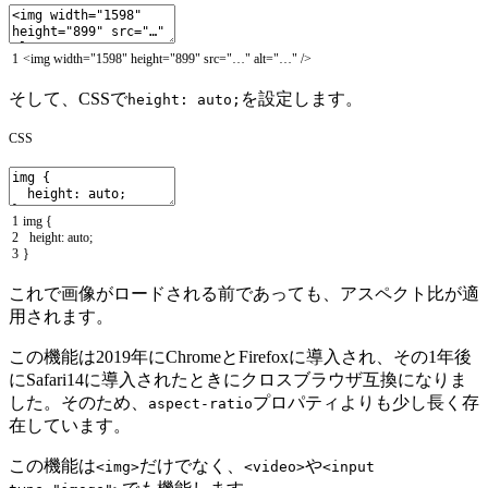
1
<
img
width
=
"1598"
height
=
"899"
src
=
"…"
alt
=
"…"
/
>
そして、CSSで
を設定します。
height: auto;
CSS
1
img
{
2
height
:
auto
;
3
}
これで画像がロードされる前であっても、アスペクト比が適
用されます。
この機能は2019年にChromeとFirefoxに導入され、その1年後
にSafari14に導入されたときにクロスブラウザ互換になりま
した。そのため、
プロパティよりも少し長く存
aspect-ratio
在しています。
この機能は
だけでなく、
や
<img>
<video>
<input