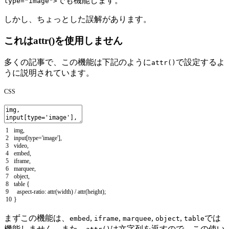
でも機能します。
type="image">
しかし、ちょっとした誤解があります。
これはattr()を使用しません
多くの記事で、この機能は下記のように
で設定するよ
attr()
うに説明されています。
CSS
1
img
,
2
input
[
type
=
'image'
]
,
3
video
,
4
embed
,
5
iframe
,
6
marquee
,
7
object
,
8
table
{
9
aspect
-
ratio
:
attr
(
width
)
/
attr
(
height
)
;
10
}
まずこの機能は、
,
,
,
,
では
embed
iframe
marquee
object
table
機能しません。また、
は文字列を返すので、この使い