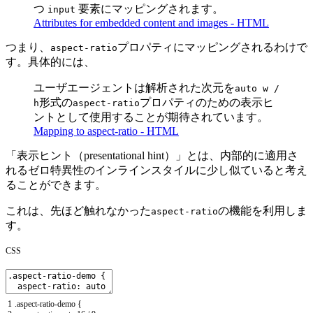
つ
要素にマッピングされます。
input
Attributes for embedded content and images - HTML
つまり、
プロパティにマッピングされるわけで
aspect-ratio
す。具体的には、
ユーザエージェントは解析された次元を
auto w /
形式の
プロパティのための表示ヒ
h
aspect-ratio
ントとして使用することが期待されています。
Mapping to aspect-ratio - HTML
「表示ヒント（presentational hint）」とは、内部的に適用さ
れるゼロ特異性のインラインスタイルに少し似ていると考え
ることができます。
これは、先ほど触れなかった
の機能を利用しま
aspect-ratio
す。
CSS
1
.
aspect
-
ratio
-
demo
{