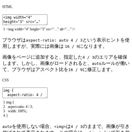
HTML
1
<
img
width
=
"4"
height
=
"3"
src
=
"…"
alt
=
"…"
/
>
ブラウザは
という表示ヒントを使
aspect-ratio: auto 4 / 3
用しますが、実際には画像は
になります。
16 / 9
画像をページに追加すると、指定した
のエリアを確保
4 / 3
します。しかし、画像がロードされると、
ルールが働い
auto
て、ブラウザはアスペクト比を
に修正します。
16 / 9
CSS
1
img
{
2
aspect
-
ratio
:
4
/
3
;
3
width
:
100
%
;
4
}
を使用しない場合、
は
のままで、画像が引き
auto
<img>
4 / 3