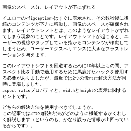
画像のスペース分、レイアウトが下にずれる
イエローの
はすぐに表示され、その数秒後に後
<figcaption>
続のコンテンツが下方に移動し、画像のスペースが確保され
ます。レイアウトシフトとは、このような
レイアウトがずれ
てしまう現象
のことです。レイアウトシフトが起こると、ユ
ーザーの視線やタップしている指からコンテンツが移動して
しまうため、ユーザーエクスペリエンスに大きなフラストレ
ーションを与えます。
このレイアウトシフトを回避するために10年以上もの間、ア
スペクト比を手動で適用するために馬鹿げたハックを使用す
る必要がありましたが、最近では
2つの優れた解決方法が同
時に登場
しました。
プロパティと、
と
の表示に関する
aspect-ratio
width
height
ヒントです。
どちらの解決方法を使用すべきでしょうか。
この記事では2つの解決方法がどのように機能するかくわし
く解説します（というのも、かなり誤った情報が出回ってい
るからです）。