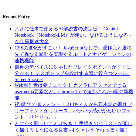
Recnet Entry
まさに仕事で使えるAI解説書の決定版！ Gemini
Notebook（NotebookLM）が使いこなせるようになる -
AI仕事最速大全
CSSの進化がすごい！ JavaScriptなしで、遷移元と遷移
先で異なる挙動を実現するルートとナビゲーションの
連携機能
最近のデバイスに対応したブレイクポイントがすぐに
分かる！ レスポンシブを設計する際に役立つツール -
ScreenSize.net
Web制作者は要チェック！ カメラにアクセスできる
usermedia要素など、Chrome 151で追加された6個の新機
能
祝3周年で30フォント！ 213ちゃんから日本語の新作フ
リーフォントがリリース、パラパラ感がかわいいフォ
ント「ひとりっこ」
とにかく難しいことは抜き！ 手描きのイラストが楽し
く描けるようになる良書 -オシャレをそれっぽく描く