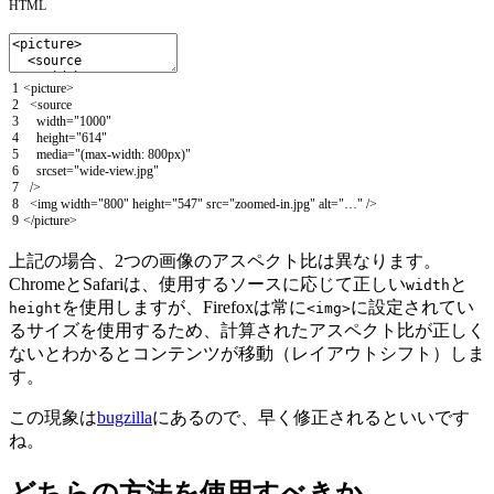
HTML
1
<
picture
>
2
<
source
3
width
=
"1000"
4
height
=
"614"
5
media
=
"(max-width: 800px)"
6
srcset
=
"wide-view.jpg"
7
/
>
8
<
img
width
=
"800"
height
=
"547"
src
=
"zoomed-in.jpg"
alt
=
"…"
/
>
9
<
/
picture
>
上記の場合、2つの画像のアスペクト比は異なります。
ChromeとSafariは、使用するソースに応じて正しい
と
width
を使用しますが、Firefoxは常に
に設定されてい
height
<img>
るサイズを使用するため、計算されたアスペクト比が正しく
ないとわかるとコンテンツが移動（レイアウトシフト）しま
す。
この現象は
bugzilla
にあるので、早く修正されるといいです
ね。
どちらの方法を使用すべきか