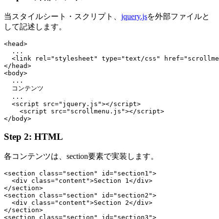
当スタイルシート・スクリプト、
jquery.js
を外部ファイルと
して記述します。
<head>

  ...

  <link rel="stylesheet" type="text/css" href="scrollme
</head>

<body>

  ...

  コンテンツ

  ...

  <script src="jquery.js"></script>

    <script src="scrollmenu.js"></script>

Step 2: HTML
各コンテンツは、section要素で実装します。
<section class="section" id="section1">

  <div class="content">Section 1</div>

</section>

<section class="section" id="section2">

  <div class="content">Section 2</div>

</section>

<section class="section" id="section3">
