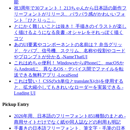
能
祝3周年で30フォント！ 213ちゃんから日本語の新作フ
リーフォントがリリース、パラパラ感がかわいいフォ
ント「ひとりっこ」
とにかく難しいことは抜き！ 手描きのイラストが楽し
く描けるようになる良書 -オシャレをそれっぽく描く
コツ
あのUI要素やコンポーネントの名前は？ 弁当グリッ
ド、ケバブ、信号機、スクリム、名称や役割やコード
やプロンプトが分かる -NameThatUI
これはめちゃ便利！ WindowsからiPhoneに、macOSか
らAndroidに、異なるOS・デバイス間でファイルを転
送できる無料アプリ -LocalSend
これは賢い！ CSSのch単位とtranslateX(ch)を使用する
と、拡大縮小してもきれいなローダーを実装できる -
Loading UI
Pickup Entry
2026年用、日本語のフリーフォント851種類のまとめ -
商用サイトだけでなく紙や同人誌などの利用も明記
手書きの日本語フリーフォント、筆文字・毛筆の日本