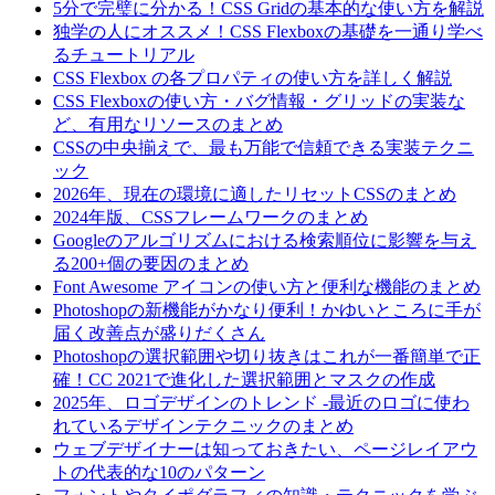
5分で完璧に分かる！CSS Gridの基本的な使い方を解説
独学の人にオススメ！CSS Flexboxの基礎を一通り学べ
るチュートリアル
CSS Flexbox の各プロパティの使い方を詳しく解説
CSS Flexboxの使い方・バグ情報・グリッドの実装な
ど、有用なリソースのまとめ
CSSの中央揃えで、最も万能で信頼できる実装テクニ
ック
2026年、現在の環境に適したリセットCSSのまとめ
2024年版、CSSフレームワークのまとめ
Googleのアルゴリズムにおける検索順位に影響を与え
る200+個の要因のまとめ
Font Awesome アイコンの使い方と便利な機能のまとめ
Photoshopの新機能がかなり便利！かゆいところに手が
届く改善点が盛りだくさん
Photoshopの選択範囲や切り抜きはこれが一番簡単で正
確！CC 2021で進化した選択範囲とマスクの作成
2025年、ロゴデザインのトレンド -最近のロゴに使わ
れているデザインテクニックのまとめ
ウェブデザイナーは知っておきたい、ページレイアウ
トの代表的な10のパターン