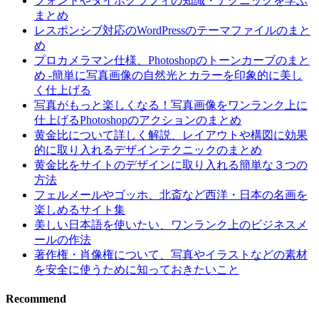
フォントやタイポグラフィの知識・テクニックを学ぶ
まとめ
レスポンシブ対応のWordPressのテーマファイルのまと
め
プロカメラマン仕様、Photoshopのトーンカーブのまと
め -簡単に写真画像の自然光とカラーを印象的に美し
く仕上げる
写真がもっと楽しくなる！写真画像をワンランク上に
仕上げるPhotoshopのアクションのまとめ
黄金比について詳しく解説、レイアウトや構図に効果
的に取り入れるデザインテクニックのまとめ
黄金比をサイトのデザインに取り入れる簡単な３つの
方法
フェルメールやゴッホ、北斎など西洋・日本の名画を
楽しめるサイト集
美しい日本語を使いたい、ワンランク上のビジネスメ
ールの作法
著作権・肖像権について、写真やイラストなどの素材
を安全に使うために知っておきたいこと
Recommend