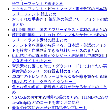
語フリーフォントの総まとめ
ピクセルフォント・ビットマップ・電卓数字の日本語
フリーフォント 総まとめ
おしゃれな手書き！ 筆記体の英語フリーフォントの総
まとめ
商用利用無料、国内のフリーイラスト素材の総まとめ
商用利用無料、おしゃれでシンプルなかわいい海外の
フリーイラスト素材の総まとめ
フォント名を画像から調べる、日本語・英語のフォン
トを検索・自動判定できる無料サービスのまとめ
いい感じの写真画像がクレジット表記無しで無料利用
できるサイトのまとめ
背景素材に困った時に！ダウンロードしておきたい実
用度満点のフリーの背景素材のまとめ
2026年のトレンドカラーはあらゆる色彩を輝かせる繊
細なホワイト「クラウド ダンサー」
色々な色の名前、伝統色の名前が分かるサイトのまと
め
VS Codeのおすすめ機能拡張のまとめ、HTMLやCSSや
JavaScriptなどのコードを書く時に便利
最近の実装に合わせたHTMLテンプレート