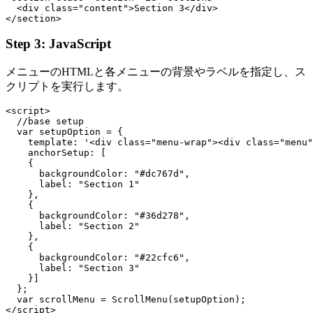
  <div class="content">Section 3</div>

Step 3: JavaScript
メニューのHTMLと各メニューの背景やラベルを指定し、ス
クリプトを実行します。
<script>

  //base setup

  var setupOption = {

    template: '<div class="menu-wrap"><div class="menu"
    anchorSetup: [

    {

      backgroundColor: "#dc767d",

      label: "Section 1"

    },

    {

      backgroundColor: "#36d278",

      label: "Section 2"

    },

    {

      backgroundColor: "#22cfc6",

      label: "Section 3"

    }]

  };

  var scrollMenu = ScrollMenu(setupOption);
