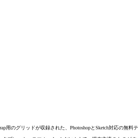
strap用のグリッドが収録された、PhotoshopとSketch対応