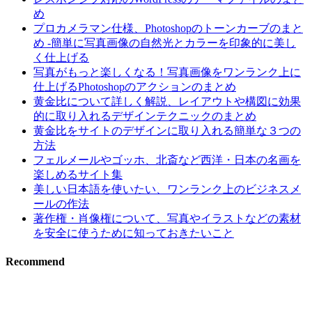
め
プロカメラマン仕様、Photoshopのトーンカーブのまと
め -簡単に写真画像の自然光とカラーを印象的に美し
く仕上げる
写真がもっと楽しくなる！写真画像をワンランク上に
仕上げるPhotoshopのアクションのまとめ
黄金比について詳しく解説、レイアウトや構図に効果
的に取り入れるデザインテクニックのまとめ
黄金比をサイトのデザインに取り入れる簡単な３つの
方法
フェルメールやゴッホ、北斎など西洋・日本の名画を
楽しめるサイト集
美しい日本語を使いたい、ワンランク上のビジネスメ
ールの作法
著作権・肖像権について、写真やイラストなどの素材
を安全に使うために知っておきたいこと
Recommend