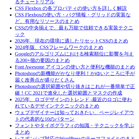
るチュートリアル
CSS Flexbox の各プロパティの使い方を詳しく解説
CSS Flexboxの使い方・バグ情報・グリッドの実装な
ど、有用なリソースのまとめ
CSSの中央揃えで、最も万能で信頼できる実装テクニ
ック
2026年、現在の環境に適したリセットCSSのまとめ
2024年版、CSSフレームワークのまとめ
Googleのアルゴリズムにおける検索順位に影響を与え
る200+個の要因のまとめ
Font Awesome アイコンの使い方と便利な機能のまとめ
Photoshopの新機能がかなり便利！かゆいところに手が
届く改善点が盛りだくさん
Photoshopの選択範囲や切り抜きはこれが一番簡単で正
確！CC 2021で進化した選択範囲とマスクの作成
2025年、ロゴデザインのトレンド -最近のロゴに使わ
れているデザインテクニックのまとめ
ウェブデザイナーは知っておきたい、ページレイアウ
トの代表的な10のパターン
フォントやタイポグラフィの知識・テクニックを学ぶ
まとめ
レスポンシブ対応のWordPressのテーマファイルのまと