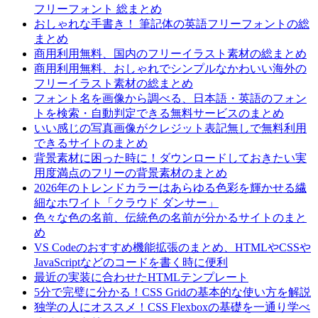
フリーフォント 総まとめ
おしゃれな手書き！ 筆記体の英語フリーフォントの総
まとめ
商用利用無料、国内のフリーイラスト素材の総まとめ
商用利用無料、おしゃれでシンプルなかわいい海外の
フリーイラスト素材の総まとめ
フォント名を画像から調べる、日本語・英語のフォン
トを検索・自動判定できる無料サービスのまとめ
いい感じの写真画像がクレジット表記無しで無料利用
できるサイトのまとめ
背景素材に困った時に！ダウンロードしておきたい実
用度満点のフリーの背景素材のまとめ
2026年のトレンドカラーはあらゆる色彩を輝かせる繊
細なホワイト「クラウド ダンサー」
色々な色の名前、伝統色の名前が分かるサイトのまと
め
VS Codeのおすすめ機能拡張のまとめ、HTMLやCSSや
JavaScriptなどのコードを書く時に便利
最近の実装に合わせたHTMLテンプレート
5分で完璧に分かる！CSS Gridの基本的な使い方を解説
独学の人にオススメ！CSS Flexboxの基礎を一通り学べ