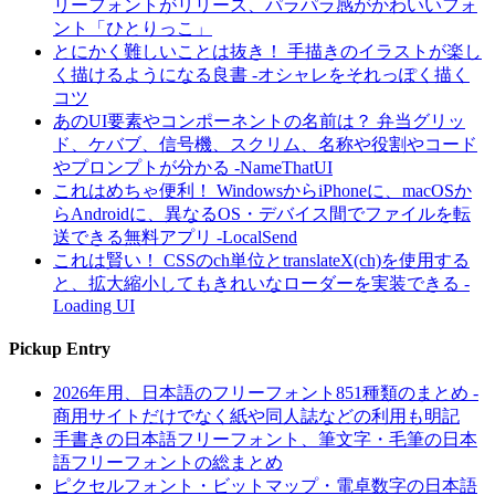
リーフォントがリリース、パラパラ感がかわいいフォ
ント「ひとりっこ」
とにかく難しいことは抜き！ 手描きのイラストが楽し
く描けるようになる良書 -オシャレをそれっぽく描く
コツ
あのUI要素やコンポーネントの名前は？ 弁当グリッ
ド、ケバブ、信号機、スクリム、名称や役割やコード
やプロンプトが分かる -NameThatUI
これはめちゃ便利！ WindowsからiPhoneに、macOSか
らAndroidに、異なるOS・デバイス間でファイルを転
送できる無料アプリ -LocalSend
これは賢い！ CSSのch単位とtranslateX(ch)を使用する
と、拡大縮小してもきれいなローダーを実装できる -
Loading UI
Pickup Entry
2026年用、日本語のフリーフォント851種類のまとめ -
商用サイトだけでなく紙や同人誌などの利用も明記
手書きの日本語フリーフォント、筆文字・毛筆の日本
語フリーフォントの総まとめ
ピクセルフォント・ビットマップ・電卓数字の日本語