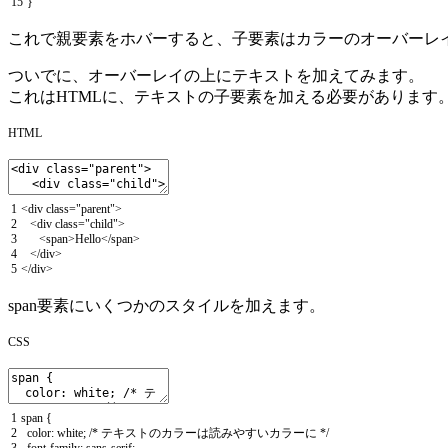
15
}
これで親要素をホバーすると、子要素はカラーのオーバーレ
ついでに、オーバーレイの上にテキストを加えてみます。
これはHTMLに、テキストの子要素を加える必要があります
HTML
1
<
div
class
=
"parent"
>
2
<
div
class
=
"child"
>
3
<
span
>
Hello
<
/
span
>
4
<
/
div
>
5
<
/
div
>
span要素にいくつかのスタイルを加えます。
CSS
1
span
{
2
color
:
white
;
/* テキストのカラーは読みやすいカラーに */
3
font
-
family
:
sans
-
serif
;