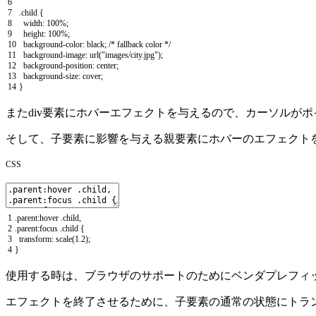
6
7
.
child
{
8
width
:
100
%
;
9
height
:
100
%
;
10
background
-
color
:
black
;
/* fallback color */
11
background
-
image
:
url
(
"images/city.jpg"
)
;
12
background
-
position
:
center
;
13
background
-
size
:
cover
;
14
}
またdiv要素にホバーエフェクトを与えるので、カーソルがポインタに
そして、子要素に影響を与える親要素にホバーのエフェクト
CSS
1
.
parent
:
hover
.
child
,
2
.
parent
:
focus
.
child
{
3
transform
:
scale
(
1.2
)
;
4
}
使用する時は、ブラウザのサポートのためにベンダプレフィ
エフェクトを終了させるために、子要素の通常の状態にトラ