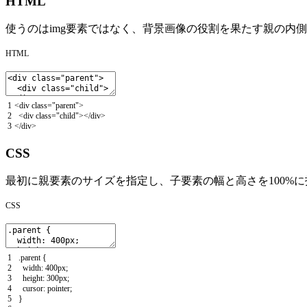
HTML
使うのはimg要素ではなく、背景画像の役割を果たす親の内側
HTML
1
<
div
class
=
"parent"
>
2
<
div
class
=
"child"
>
<
/
div
>
3
<
/
div
>
CSS
最初に親要素のサイズを指定し、子要素の幅と高さを100%
CSS
1
.
parent
{
2
width
:
400px
;
3
height
:
300px
;
4
cursor
:
pointer
;
5
}