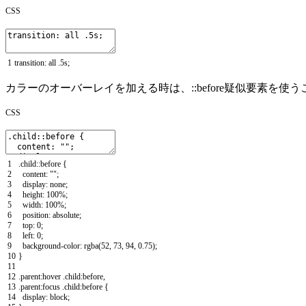
CSS
1
transition
:
all
.
5s
;
カラーのオーバーレイを加える時は、::before疑似要素を使
CSS
1
.
child
::
before
{
2
content
:
""
;
3
display
:
none
;
4
height
:
100
%
;
5
width
:
100
%
;
6
position
:
absolute
;
7
top
:
0
;
8
left
:
0
;
9
background
-
color
:
rgba
(
52
,
73
,
94
,
0.75
)
;
10
}
11
12
.
parent
:
hover
.
child
:
before
,
13
.
parent
:
focus
.
child
:
before
{
14
display
:
block
;