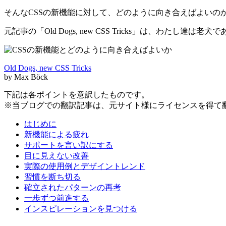
そんなCSSの新機能に対して、どのように向き合えばよいの
元記事の「Old Dogs, new CSS Tricks」は、
Old Dogs, new CSS Tricks
by Max Böck
下記は各ポイントを意訳したものです。
※当ブログでの翻訳記事は、元サイト様にライセンスを得て
はじめに
新機能による疲れ
サポートを言い訳にする
目に見えない改善
実際の使用例とデザイントレンド
習慣を断ち切る
確立されたパターンの再考
一歩ずつ前進する
インスピレーションを見つける