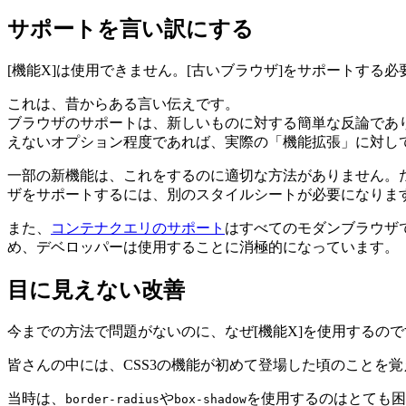
サポートを言い訳にする
[機能X]は使用できません。[古いブラウザ]をサポートする
これは、昔からある言い伝えです。
ブラウザのサポートは、新しいものに対する簡単な反論であ
えないオプション程度であれば、実際の「機能拡張」に対し
一部の新機能は、これをするのに適切な方法がありません。た
ザをサポートするには、別のスタイルシートが必要になりま
また、
コンテナクエリのサポート
はすべてのモダンブラウザ
め、デベロッパーは使用することに消極的になっています。
目に見えない改善
今までの方法で問題がないのに、なぜ[機能X]を使用するの
皆さんの中には、CSS3の機能が初めて登場した頃のことを
当時は、
や
を使用するのはとても困
border-radius
box-shadow