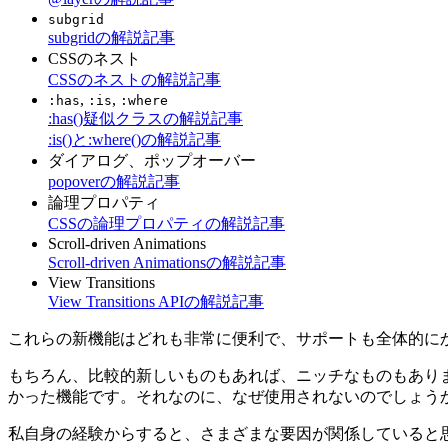
subgrid
subgridの解説記事
CSSのネスト
CSSのネストの解説記事
,
,
:has
:is
:where
:has()疑似クラスの解説記事
:is()と:where()の解説記事
ダイアログ、ポップオーバー
popoverの解説記事
論理プロパティ
CSSの論理プロパティの解説記事
Scroll-driven Animations
Scroll-driven Animationsの解説記事
View Transitions
View Transitions APIの解説記事
これらの新機能はどれも非常に便利で、サポートも全体的に
もちろん、比較的新しいものもあれば、ニッチなものもあり
かった機能です。それなのに、なぜ使用されないのでしょう
私自身の経験からすると、さまざまな要因が関係していると