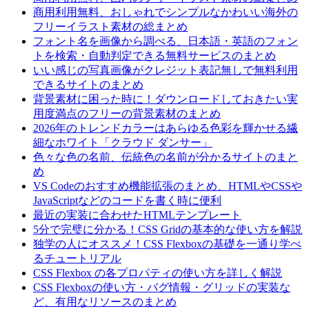
商用利用無料、おしゃれでシンプルなかわいい海外の
フリーイラスト素材の総まとめ
フォント名を画像から調べる、日本語・英語のフォン
トを検索・自動判定できる無料サービスのまとめ
いい感じの写真画像がクレジット表記無しで無料利用
できるサイトのまとめ
背景素材に困った時に！ダウンロードしておきたい実
用度満点のフリーの背景素材のまとめ
2026年のトレンドカラーはあらゆる色彩を輝かせる繊
細なホワイト「クラウド ダンサー」
色々な色の名前、伝統色の名前が分かるサイトのまと
め
VS Codeのおすすめ機能拡張のまとめ、HTMLやCSSや
JavaScriptなどのコードを書く時に便利
最近の実装に合わせたHTMLテンプレート
5分で完璧に分かる！CSS Gridの基本的な使い方を解説
独学の人にオススメ！CSS Flexboxの基礎を一通り学べ
るチュートリアル
CSS Flexbox の各プロパティの使い方を詳しく解説
CSS Flexboxの使い方・バグ情報・グリッドの実装な
ど、有用なリソースのまとめ