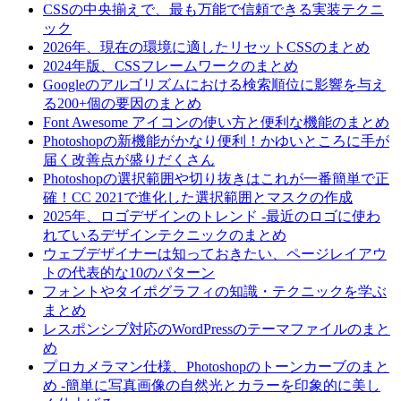
CSSの中央揃えで、最も万能で信頼できる実装テクニ
ック
2026年、現在の環境に適したリセットCSSのまとめ
2024年版、CSSフレームワークのまとめ
Googleのアルゴリズムにおける検索順位に影響を与え
る200+個の要因のまとめ
Font Awesome アイコンの使い方と便利な機能のまとめ
Photoshopの新機能がかなり便利！かゆいところに手が
届く改善点が盛りだくさん
Photoshopの選択範囲や切り抜きはこれが一番簡単で正
確！CC 2021で進化した選択範囲とマスクの作成
2025年、ロゴデザインのトレンド -最近のロゴに使わ
れているデザインテクニックのまとめ
ウェブデザイナーは知っておきたい、ページレイアウ
トの代表的な10のパターン
フォントやタイポグラフィの知識・テクニックを学ぶ
まとめ
レスポンシブ対応のWordPressのテーマファイルのまと
め
プロカメラマン仕様、Photoshopのトーンカーブのまと
め -簡単に写真画像の自然光とカラーを印象的に美し