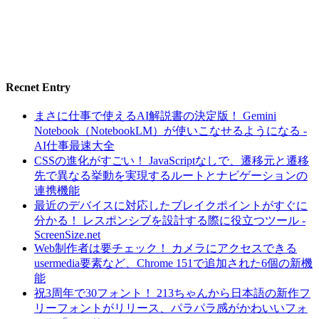
Recnet Entry
まさに仕事で使えるAI解説書の決定版！ Gemini
Notebook（NotebookLM）が使いこなせるようになる -
AI仕事最速大全
CSSの進化がすごい！ JavaScriptなしで、遷移元と遷移
先で異なる挙動を実現するルートとナビゲーションの
連携機能
最近のデバイスに対応したブレイクポイントがすぐに
分かる！ レスポンシブを設計する際に役立つツール -
ScreenSize.net
Web制作者は要チェック！ カメラにアクセスできる
usermedia要素など、Chrome 151で追加された6個の新機
能
祝3周年で30フォント！ 213ちゃんから日本語の新作フ
リーフォントがリリース、パラパラ感がかわいいフォ