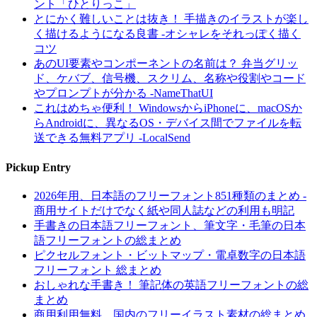
ント「ひとりっこ」
とにかく難しいことは抜き！ 手描きのイラストが楽し
く描けるようになる良書 -オシャレをそれっぽく描く
コツ
あのUI要素やコンポーネントの名前は？ 弁当グリッ
ド、ケバブ、信号機、スクリム、名称や役割やコード
やプロンプトが分かる -NameThatUI
これはめちゃ便利！ WindowsからiPhoneに、macOSか
らAndroidに、異なるOS・デバイス間でファイルを転
送できる無料アプリ -LocalSend
Pickup Entry
2026年用、日本語のフリーフォント851種類のまとめ -
商用サイトだけでなく紙や同人誌などの利用も明記
手書きの日本語フリーフォント、筆文字・毛筆の日本
語フリーフォントの総まとめ
ピクセルフォント・ビットマップ・電卓数字の日本語
フリーフォント 総まとめ
おしゃれな手書き！ 筆記体の英語フリーフォントの総
まとめ
商用利用無料、国内のフリーイラスト素材の総まとめ