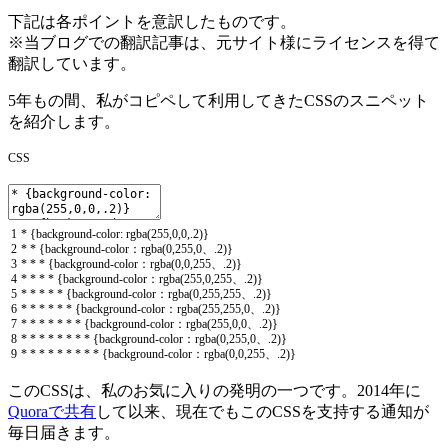
下記は各ポイントを意訳したものです。
※当ブログでの翻訳記事は、元サイト様にライセンスを得て
翻訳しています。
5年もの間、私がコピペして利用してきたCSSのスニペット
を紹介します。
CSS
1
*
{
background
-
color
:
rgba
(
255
,
0
,
0
,
.
2
)
}
2
*
*
{
background
-
color
：
rgba
(
0
,
255
,
0
、
.
2
)
}
3
*
*
*
{
background
-
color
：
rgba
(
0
,
0
,
255
、
.
2
)
}
4
*
*
*
*
{
background
-
color
：
rgba
(
255
,
0
,
255
、
.
2
)
}
5
*
*
*
*
*
{
background
-
color
：
rgba
(
0
,
255
,
255
、
.
2
)
}
6
*
*
*
*
*
*
{
background
-
color
：
rgba
(
255
,
255
,
0
、
.
2
)
}
7
*
*
*
*
*
*
*
{
background
-
color
：
rgba
(
255
,
0
,
0
、
.
2
)
}
8
*
*
*
*
*
*
*
*
{
background
-
color
：
rgba
(
0
,
255
,
0
、
.
2
)
}
9
*
*
*
*
*
*
*
*
*
{
background
-
color
：
rgba
(
0
,
0
,
255
、
.
2
)
}
このCSSは、私のお気に入りの発明の一つです。2014年に
Quoraで共有
して以来、現在でもこのCSSを支持する通知が
毎日届きます。