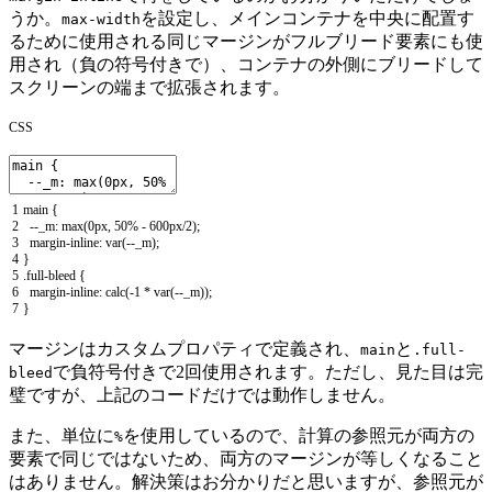
うか。
を設定し、メインコンテナを中央に配置す
max-width
るために使用される同じマージンがフルブリード要素にも使
用され（負の符号付きで）、コンテナの外側にブリードして
スクリーンの端まで拡張されます。
CSS
1
main
{
2
--
_m
:
max
(
0px
,
50
%
-
600px
/
2
)
;
3
margin
-
inline
:
var
(
--
_m
)
;
4
}
5
.
full
-
bleed
{
6
margin
-
inline
:
calc
(
-
1
*
var
(
--
_m
)
)
;
7
}
マージンはカスタムプロパティで定義され、
と
main
.full-
で負符号付きで2回使用されます。ただし、見た目は完
bleed
璧ですが、上記のコードだけでは動作しません。
また、単位に
を使用しているので、計算の参照元が両方の
%
要素で同じではないため、両方のマージンが等しくなること
はありません。解決策はお分かりだと思いますが、参照元が