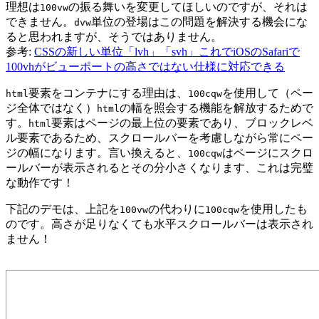
理想は
の振る舞いを変更してほしいのですが、それは
100vw
できません。
単位の登場はこの問題を解決する機会にな
dvw
ると思われますが、そうではありません。
参考:
CSSの新しい単位「lvh」「svh」これでiOSのSafariで
100vhがビューポートの高さではない仕様に対応できる
要素をコンテナにする理由は、
を使用して（ペー
html
100cqw
ジ全体ではなく）
の幅を照会する機能を解放するためで
html
す。
要素はページの最上位の要素であり、ブロックレベ
html
ル要素であるため、スクロールバーを考慮しながら常にペー
ジの幅になります。言い換えると、
はページにスクロ
100cqw
ールバーが表示されるとその分小さくなります、これは完璧
な動作です！
下記のデモは、上記を
の代わりに
を使用したも
100vw
100cqw
のです。
高さが足りなくても水平スクロールバーは表示され
ません！