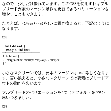
なので、少しだけ優れています。このCSSを使用すればフル
ブリード要素のマージン動作を更新できるバリエーションを
増やすこともできます。
たとえば、
を
に置き換えると、下記のように
-1*var(--m)
0px
なります。
CSS
1
.
full
-
bleed
{
2
margin
-
inline
:
min
(
0px
,
var
(
--
w
)
/
2
-
50cqw
)
;
3
}
小さなスクリーンでは、要素のマージンは
に等しくなりま
-m
す。言い換えると、小さなスクリーンでは要素はブリードア
ウトの動作を失います。
フルブリードのバリエーションを4つ（デフォルトを含む）
思いつきました。
CSS