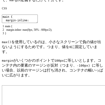
margin
CSS
1
main
{
2
margin
-
inline
:
max
(
0px
,
50
%
-
600px
/
2
)
;
3
}
を使用しているのは、小さなスクリーンで負の値が出
max()
ないようにするためです。つまり、値を
に固定していま
0
す。
がいくつかのポイントで
に等しいとします。コ
margin
100px
ンテナ内の要素のマージンが反対（つまり、
）に等し
-100px
い場合、以前のマージンは打ち消され、コンテナの幅いっぱ
いに広がります。