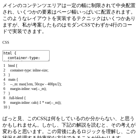
メインのコンテンツエリアは一定の幅に制限されて中央配置
され、いくつかの要素はページ幅いっぱいに配置されます。
このようなレイアウトを実装するテクニックはいくつかあり
ますが、私が考案したものはモダンCSSでわずか4行のコー
ドで実装できます。
CSS
1
html
{
2
container
-
type
:
inline
-
size
;
3
}
4
main
{
5
--
_m
:
max
(
1em
,
50cqw
-
400px
/
2
)
;
6
margin
-
inline
:
var
(
--
_m
)
;
7
}
8
.
full
-
bleed
{
9
margin
-
inline
:
calc
(
-
1
*
var
(
--
_m
)
)
;
10
}
ぱっと見、このCSSは何をしているのか分からない、と思う
かもしれません。しかし、下記の解説を読むと、その考えが
変わると思います。この背後にあるロジックを理解し、この
状況を処理する効率的な方法であることが分かります。