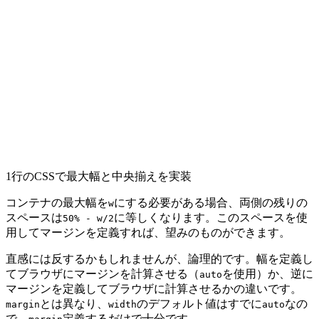
1行のCSSで最大幅と中央揃えを実装
コンテナの最大幅を
にする必要がある場合、両側の残りの
w
スペースは
に等しくなります。このスペースを使
50% - w/2
用してマージンを定義すれば、望みのものができます。
直感には反するかもしれませんが、論理的です。幅を定義し
てブラウザにマージンを計算させる（
を使用）か、逆に
auto
マージンを定義してブラウザに計算させるかの違いです。
とは異なり、
のデフォルト値はすでに
なの
margin
width
auto
で、
定義するだけで十分です。