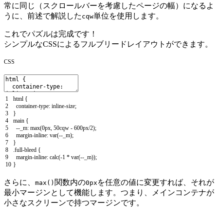
常に同じ（スクロールバーを考慮したページの幅）になるよ
うに、前述で解説した
単位を使用します。
cqw
これでパズルは完成です！
シンプルなCSSによるフルブリードレイアウトができます。
CSS
1
html
{
2
container
-
type
:
inline
-
size
;
3
}
4
main
{
5
--
_m
:
max
(
0px
,
50cqw
-
600px
/
2
)
;
6
margin
-
inline
:
var
(
--
_m
)
;
7
}
8
.
full
-
bleed
{
9
margin
-
inline
:
calc
(
-
1
*
var
(
--
_m
)
)
;
10
}
さらに、
関数内の
を任意の値に変更すれば、それが
max()
0px
最小マージンとして機能します。つまり、メインコンテナが
小さなスクリーンで持つマージンです。