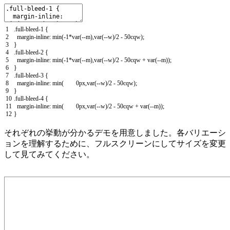
1
.
full
-
bleed
-
1
{
2
margin
-
inline
:
min
(
-
1
*
var
(
--
m
)
,
var
(
--
w
)
/
2
-
50cqw
)
;
3
}
4
.
full
-
bleed
-
2
{
5
margin
-
inline
:
min
(
-
1
*
var
(
--
m
)
,
var
(
--
w
)
/
2
-
50cqw
+
var
(
--
m
)
)
;
6
}
7
.
full
-
bleed
-
3
{
8
margin
-
inline
:
min
(
0px
,
var
(
--
w
)
/
2
-
50cqw
)
;
9
}
10
.
full
-
bleed
-
4
{
11
margin
-
inline
:
min
(
0px
,
var
(
--
w
)
/
2
-
50cqw
+
var
(
--
m
)
)
;
12
}
それぞれの挙動が分かるデモを用意しました。各バリエーシ
ョンを理解するために、フルスクリーンにしてサイズを変更
して見てみてください。