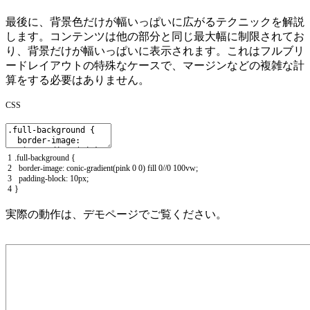
最後に、背景色だけが幅いっぱいに広がるテクニックを解説
します。コンテンツは他の部分と同じ最大幅に制限されてお
り、背景だけが幅いっぱいに表示されます。これはフルブリ
ードレイアウトの特殊なケースで、マージンなどの複雑な計
算をする必要はありません。
CSS
1
.
full
-
background
{
2
border
-
image
:
conic
-
gradient
(
pink
0
0
)
fill
0
//0 100vw;
3
padding
-
block
:
10px
;
4
}
実際の動作は、デモページでご覧ください。