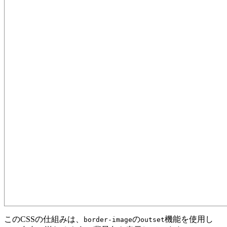
このCSSの仕組みは、
の
機能を使用し
border-image
outset