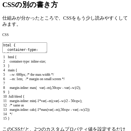
CSSの別の書き方
仕組みが分かったところで、CSSをもう少し読みやすくして
みます。
CSS
1
html
{
2
container
-
type
:
inline
-
size
;
3
}
4
main
{
5
--
w
:
600px
;
/* the max-width */
6
--
m
:
1em
;
/* margin on small screen */
7
8
margin
-
inline
:
max
(
var
(
--
m
)
,
50cqw
-
var
(
--
w
)
/
2
)
;
9
}
10
.
full
-
bleed
{
11
margin
-
inline
:
min
(
-
1
*
var
(
--
m
)
,
var
(
--
w
)
/
2
-
50cqw
)
;
12
/* same as
13
margin-inline: calc(-1*max(var(--m),50cqw - var(--w)/2))
14
*/
15
}
このCSSだと、2つのカスタムプロパティ値を設定するだけ