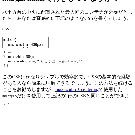
水平方向の中央に配置された最大幅のコンテナが必要だとし
たら、あなたは直感的に下記のようなCSSを書くでしょう。
CSS
1
main
{
2
max
-
width
:
400px
;
3
margin
-
inline
:
auto
;
/* もしくは: margin: 0 auto; */
4
}
このCSSはかなりシンプルで効率的で、CSSの基本的な経験
がある人なら簡単に理解できるでしょう。この方法を続ける
ことをお勧めしますが、
max-width + centering
で使用した
だけを使用して上記の2行のCSSと同じことができま
margin
す。