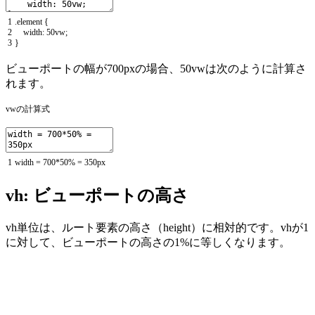
1
.
element
{
2
width
:
50vw
;
3
}
ビューポートの幅が700pxの場合、50vwは次のように計算さ
れます。
vwの計算式
1
width
=
700
*
50
%
=
350px
vh: ビューポートの高さ
vh単位は、ルート要素の高さ（height）に相対的です。vhが1
に対して、ビューポートの高さの1%に等しくなります。