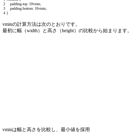
2
padding
-
top
:
10vmin
;
3
padding
-
bottom
:
10vmin
;
4
}
vminの計算方法は次のとおりです。
最初に幅（width）と高さ（height）の比較から始まります。
vminは幅と高さを比較し、最小値を採用