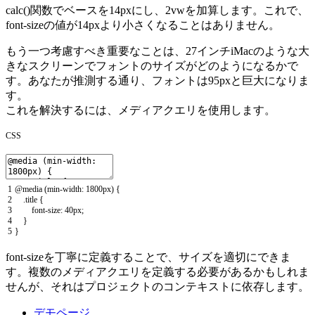
calc()関数でベースを14pxにし、2vwを加算します。これで、
font-sizeの値が14pxより小さくなることはありません。
もう一つ考慮すべき重要なことは、27インチiMacのような大
きなスクリーンでフォントのサイズがどのようになるかで
す。あなたが推測する通り、フォントは95pxと巨大になりま
す。
これを解決するには、メディアクエリを使用します。
CSS
1
@
media
(
min
-
width
:
1800px
)
{
2
.
title
{
3
font
-
size
:
40px
;
4
}
5
}
font-sizeを丁寧に定義することで、サイズを適切にできま
す。複数のメディアクエリを定義する必要があるかもしれま
せんが、それはプロジェクトのコンテキストに依存します。
デモページ