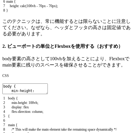
6
main
{
7
height
:
calc
(
100vh
-
70px
-
70px
)
;
8
}
このテクニックは、常に機能するとは限らないことに注意し
てください。なぜなら、ヘッダとフッタの高さは固定値であ
る必要があります。
2. ビューポートの単位とFlexboxを使用する（おすすめ）
body要素の高さとして100vhを加えることにより、Flexboxで
main要素に残りのスペースを確保させることができます。
CSS
1
body
{
2
min
-
height
:
100vh
;
3
display
:
flex
4
flex
-
direction
:
column
;
5
{
6
7
main
{
8
/* This will make the main element take the remaining space dynamically */