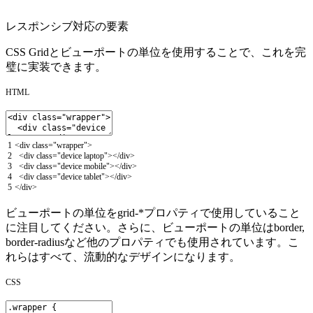
レスポンシブ対応の要素
CSS Gridとビューポートの単位を使用することで、これを完
璧に実装できます。
HTML
1
<
div
class
=
"wrapper"
>
2
<
div
class
=
"device laptop"
>
<
/
div
>
3
<
div
class
=
"device mobile"
>
<
/
div
>
4
<
div
class
=
"device tablet"
>
<
/
div
>
5
<
/
div
>
ビューポートの単位をgrid-*プロパティで使用していること
に注目してください。さらに、ビューポートの単位はborder,
border-radiusなど他のプロパティでも使用されています。こ
れらはすべて、流動的なデザインになります。
CSS