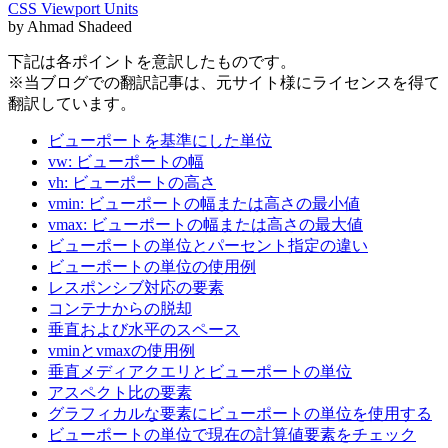
CSS Viewport Units
by Ahmad Shadeed
下記は各ポイントを意訳したものです。
※当ブログでの翻訳記事は、元サイト様にライセンスを得て
翻訳しています。
ビューポートを基準にした単位
vw: ビューポートの幅
vh: ビューポートの高さ
vmin: ビューポートの幅または高さの最小値
vmax: ビューポートの幅または高さの最大値
ビューポートの単位とパーセント指定の違い
ビューポートの単位の使用例
レスポンシブ対応の要素
コンテナからの脱却
垂直および水平のスペース
vminとvmaxの使用例
垂直メディアクエリとビューポートの単位
アスペクト比の要素
グラフィカルな要素にビューポートの単位を使用する
ビューポートの単位で現在の計算値要素をチェック