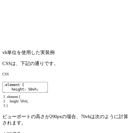
vh単位を使用した実装例
CSSは、下記の通りです。
CSS
1
.
element
{
2
height
:
50vh
;
3
}
ビューポートの高さが290pxの場合、70vhは次のように計算
されます。