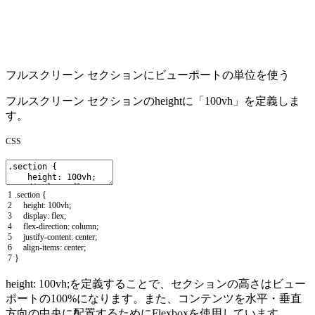
フルスクリーン セクションにビューポートの単位を使う
フルスクリーン セクションのheightに「100vh」を定義しま
す。
CSS
1
.
section
{
2
height
:
100vh
;
3
display
:
flex
;
4
flex
-
direction
:
column
;
5
justify
-
content
:
center
;
6
align
-
items
:
center
;
7
}
height: 100vh;を定義することで、セクションの高さはビュー
ポートの100%になります。また、コンテンツを水平・垂直
方向の中央に配置するためにFlexboxを使用しています。