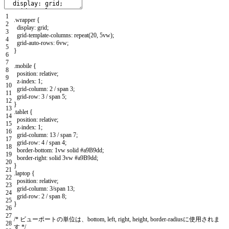
1
.
wrapper
{
2
display
:
grid
;
3
grid
-
template
-
columns
:
repeat
(
20
,
5vw
)
;
4
grid
-
auto
-
rows
:
6vw
;
5
}
6
7
.
mobile
{
8
position
:
relative
;
9
z
-
index
:
1
;
10
grid
-
column
:
2
/
span
3
;
11
grid
-
row
:
3
/
span
5
;
12
}
13
.
tablet
{
14
position
:
relative
;
15
z
-
index
:
1
;
16
grid
-
column
:
13
/
span
7
;
17
grid
-
row
:
4
/
span
4
;
18
border
-
bottom
:
1vw
solid
#a9B9dd;
19
border
-
right
:
solid
3vw
#a9B9dd;
20
}
21
.
laptop
{
22
position
:
relative
;
23
grid
-
column
:
3
/
span
13
;
24
grid
-
row
:
2
/
span
8
;
25
}
26
27
/* ビューポートの単位は、bottom, left, right, height, border-radiusに使用されま
28
す */