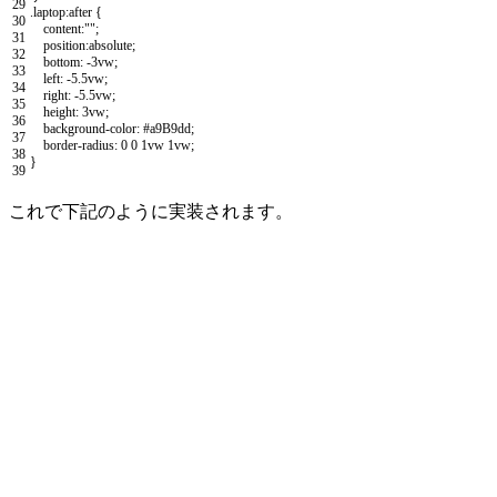
29
.
laptop
:
after
{
30
content
:
""
;
31
position
:
absolute
;
32
bottom
:
-
3vw
;
33
left
:
-
5.5vw
;
34
right
:
-
5.5vw
;
35
height
:
3vw
;
36
background
-
color
:
#a9B9dd;
37
border
-
radius
:
0
0
1vw
1vw
;
38
}
39
これで下記のように実装されます。