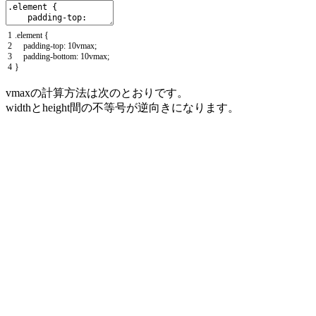
1
.
element
{
2
padding
-
top
:
10vmax
;
3
padding
-
bottom
:
10vmax
;
4
}
vmaxの計算方法は次のとおりです。
widthとheight間の不等号が逆向きになります。