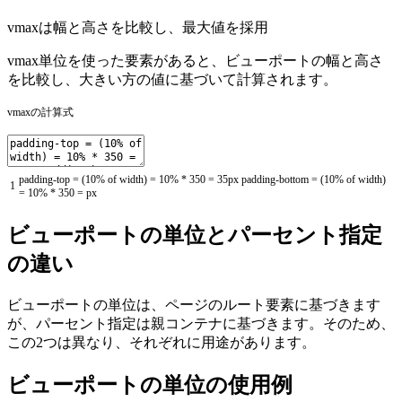
vmaxは幅と高さを比較し、最大値を採用
vmax単位を使った要素があると、ビューポートの幅と高さ
を比較し、大きい方の値に基づいて計算されます。
vmaxの計算式
padding
-
top
=
(
10
%
of
width
)
=
10
%
*
350
=
35px
padding
-
bottom
=
(
10
%
of
width
)
1
=
10
%
*
350
=
px
ビューポートの単位とパーセント指定
の違い
ビューポートの単位は、ページのルート要素に基づきます
が、パーセント指定は親コンテナに基づきます。そのため、
この2つは異なり、それぞれに用途があります。
ビューポートの単位の使用例