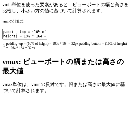
vmin単位を使った要素があると、ビューポートの幅と高さを
比較し、小さい方の値に基づいて計算されます。
vminの計算式
padding
-
top
=
(
10
%
of
height
)
=
10
%
*
164
=
32px
padding
-
bottom
=
(
10
%
of
height
)
1
=
10
%
*
164
=
32px
vmax: ビューポートの幅または高さの
最大値
vmax単位は、vminの反対です。幅または高さの最大値に基
づいて計算されます。