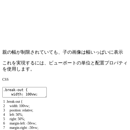
親の幅が制限されていても、子の画像は幅いっぱいに表示
これを実現するには、ビューポートの単位と配置プロパティ
を使用します。
CSS
1
.
break
-
out
{
2
width
:
100vw
;
3
position
:
relative
;
4
left
:
50
%
;
5
right
:
50
%
;
6
margin
-
left
:
-
50vw
;
7
margin
-
right
:
-
50vw
;