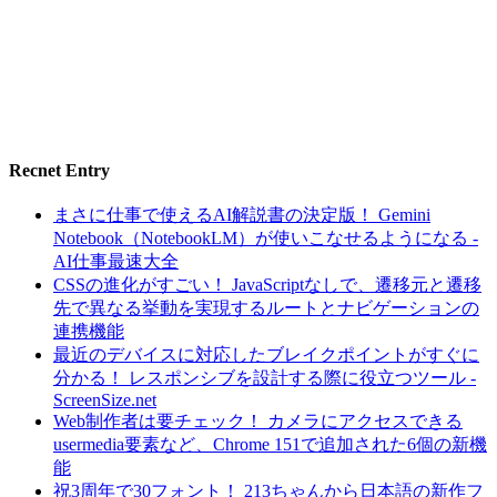
Recnet Entry
まさに仕事で使えるAI解説書の決定版！ Gemini
Notebook（NotebookLM）が使いこなせるようになる -
AI仕事最速大全
CSSの進化がすごい！ JavaScriptなしで、遷移元と遷移
先で異なる挙動を実現するルートとナビゲーションの
連携機能
最近のデバイスに対応したブレイクポイントがすぐに
分かる！ レスポンシブを設計する際に役立つツール -
ScreenSize.net
Web制作者は要チェック！ カメラにアクセスできる
usermedia要素など、Chrome 151で追加された6個の新機
能
祝3周年で30フォント！ 213ちゃんから日本語の新作フ