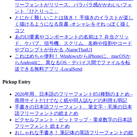
リーフォントがリリース、パラパラ感がかわいいフォ
ント「ひとりっこ」
とにかく難しいことは抜き！ 手描きのイラストが楽し
く描けるようになる良書 -オシャレをそれっぽく描く
コツ
あのUI要素やコンポーネントの名前は？ 弁当グリッ
ド、ケバブ、信号機、スクリム、名称や役割やコード
やプロンプトが分かる -NameThatUI
これはめちゃ便利！ WindowsからiPhoneに、macOSか
らAndroidに、異なるOS・デバイス間でファイルを転
送できる無料アプリ -LocalSend
Pickup Entry
2026年用、日本語のフリーフォント851種類のまとめ -
商用サイトだけでなく紙や同人誌などの利用も明記
手書きの日本語フリーフォント、筆文字・毛筆の日本
語フリーフォントの総まとめ
ピクセルフォント・ビットマップ・電卓数字の日本語
フリーフォント 総まとめ
おしゃれな手書き！ 筆記体の英語フリーフォントの総