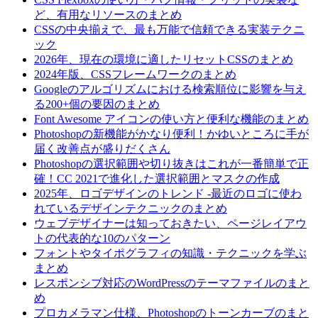
ど、有用なリソースのまとめ
CSSの中央揃えで、最も万能で信頼できる実装テクニ
ック
2026年、現在の環境に適したリセットCSSのまとめ
2024年版、CSSフレームワークのまとめ
Googleのアルゴリズムにおける検索順位に影響を与え
る200+個の要因のまとめ
Font Awesome アイコンの使い方と便利な機能のまとめ
Photoshopの新機能がかなり便利！かゆいところに手が
届く改善点が盛りだくさん
Photoshopの選択範囲や切り抜きはこれが一番簡単で正
確！CC 2021で進化した選択範囲とマスクの作成
2025年、ロゴデザインのトレンド -最近のロゴに使わ
れているデザインテクニックのまとめ
ウェブデザイナーは知っておきたい、ページレイアウ
トの代表的な10のパターン
フォントやタイポグラフィの知識・テクニックを学ぶ
まとめ
レスポンシブ対応のWordPressのテーマファイルのまと
め
プロカメラマン仕様、Photoshopのトーンカーブのまと