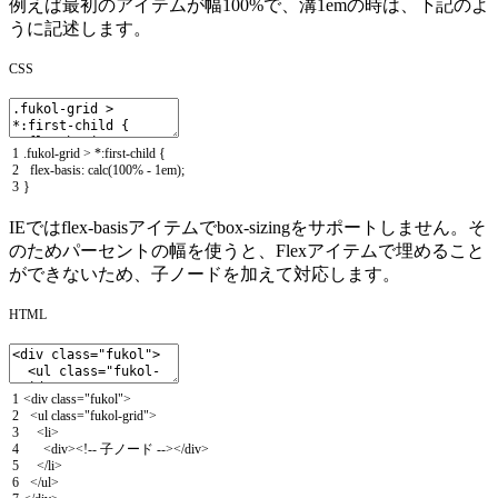
例えば最初のアイテムが幅100%で、溝1emの時は、下記のよ
うに記述します。
CSS
1
.
fukol
-
grid
>
*
:
first
-
child
{
2
flex
-
basis
:
calc
(
100
%
-
1em
)
;
3
}
IEではflex-basisアイテムでbox-sizingをサポートしません。そ
のためパーセントの幅を使うと、Flexアイテムで埋めること
ができないため、子ノードを加えて対応します。
HTML
1
<
div
class
=
"fukol"
>
2
<
ul
class
=
"fukol-grid"
>
3
<
li
>
4
<
div
>
<
!
--
子ノード
--
>
<
/
div
>
5
<
/
li
>
6
<
/
ul
>