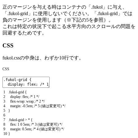
正のマージンを与える時はコンテナの「.fukol」に与え、
「.fukol-grid」に使用しないでください。「.fukol-grid」では
負のマージンを使用します（※下記の5を参照）。
これは特定の状況下で起こる水平方向のスクロールの問題を
回避するためです。
CSS
fukol.cssの中身は、わずか10行です。
CSS
1
.
fukol
-
grid
{
2
display
:
flex
;
/* 1 */
3
flex
-
wrap
:
wrap
;
/* 2 */
4
margin
:
-
0.5em
;
/* 5 (値は変更可) */
5
}
6
7
.
fukol
-
grid
>
*
{
8
flex
:
1
0
5em
;
/* 3 (値は変更可) */
9
margin
:
0.5em
;
/* 4 (値は変更可) */
10
}