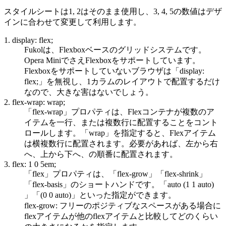
スタイルシートは1, 2はそのまま使用し、3, 4, 5の数値はデザ
インに合わせて変更して利用します。
1. display: flex;
Fukolは、Flexboxベースのグリッドシステムです。
Opera MiniでさえFlexboxをサポートしています。
Flexboxをサポートしていないブラウザは「display:
flex;」を無視し、1カラムのレイアウトで配置するだけ
なので、大きな害はないでしょう。
2. flex-wrap: wrap;
「flex-wrap」プロパティは、Flexコンテナが複数のア
イテムを一行、または複数行に配置することをコント
ロールします。「wrap」を指定すると、Flexアイテム
は横複数行に配置されます。必要があれば、左から右
へ、上から下へ、の順番に配置されます。
3. flex: 1 0 5em;
「flex」プロパティは、「flex-grow」「flex-shrink」
「flex-basis」のショートハンドです。「auto (1 1 auto)
」「(0 0 auto)」といった指定ができます。
flex-grow: フリーのポジティブなスペースがある場合に
flexアイテムが他のflexアイテムと比較してどのくらい