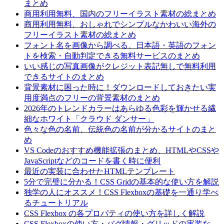
まとめ
商用利用無料、国内のフリーイラスト素材の総まとめ
商用利用無料、おしゃれでシンプルなかわいい海外の
フリーイラスト素材の総まとめ
フォント名を画像から調べる、日本語・英語のフォン
トを検索・自動判定できる無料サービスのまとめ
いい感じの写真画像がクレジット表記無しで無料利用
できるサイトのまとめ
背景素材に困った時に！ダウンロードしておきたい実
用度満点のフリーの背景素材のまとめ
2026年のトレンドカラーはあらゆる色彩を輝かせる繊
細なホワイト「クラウド ダンサー」
色々な色の名前、伝統色の名前が分かるサイトのまと
め
VS Codeのおすすめ機能拡張のまとめ、HTMLやCSSや
JavaScriptなどのコードを書く時に便利
最近の実装に合わせたHTMLテンプレート
5分で完璧に分かる！CSS Gridの基本的な使い方を解説
独学の人にオススメ！CSS Flexboxの基礎を一通り学べ
るチュートリアル
CSS Flexbox の各プロパティの使い方を詳しく解説
CSS Flexboxの使い方・バグ情報・グリッドの実装な