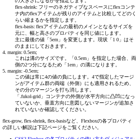
の大きさになるかを指定します。
flex-shrink: フリーのネガティブなスペースにflexコンテ
ナ内のflexアイテムが残りのアイテムと比較してどのく
らい縮まるかを指定します。
flex-basis: flexアイテムの最初のメインとなるサイズを
元に、幅と高さのプロパティを同じ値にします。
主に最後の値「5em」を変更します。現状「1 0」はそ
のままにしておきます。
4. margin: 0.5em;
これは溝のサイズです。「0.5em」を指定した場合、両
側の2つ分になるため「1em」の溝になります。
5. margin: -0.5em;
この値は常に4の値の負にします。4で指定したマージ
ンがアイテム群の両端（外側）にも適用されるため、
その分のマージンを打ち消します。
「.fukol-grid」コンテナの外側が水平方向に凸凹になっ
ていないか、垂直方向に意図しないマージンが追加さ
れていないか確認してください。
flex-grow, flex-shrink, flex-basisなど、Flexboxの各プロパティ
の詳しい解説は下記ページをご覧ください。
CSS3 Flexbox の各プロパティの使い方をヴィジュアル