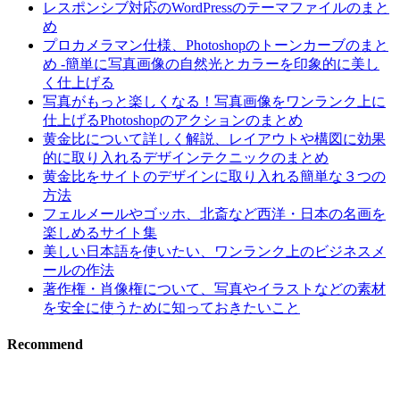
レスポンシブ対応のWordPressのテーマファイルのまと
め
プロカメラマン仕様、Photoshopのトーンカーブのまと
め -簡単に写真画像の自然光とカラーを印象的に美し
く仕上げる
写真がもっと楽しくなる！写真画像をワンランク上に
仕上げるPhotoshopのアクションのまとめ
黄金比について詳しく解説、レイアウトや構図に効果
的に取り入れるデザインテクニックのまとめ
黄金比をサイトのデザインに取り入れる簡単な３つの
方法
フェルメールやゴッホ、北斎など西洋・日本の名画を
楽しめるサイト集
美しい日本語を使いたい、ワンランク上のビジネスメ
ールの作法
著作権・肖像権について、写真やイラストなどの素材
を安全に使うために知っておきたいこと
Recommend