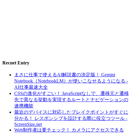
Recnet Entry
まさに仕事で使えるAI解説書の決定版！ Gemini
Notebook（NotebookLM）が使いこなせるようになる -
AI仕事最速大全
CSSの進化がすごい！ JavaScriptなしで、遷移元と遷移
先で異なる挙動を実現するルートとナビゲーションの
連携機能
最近のデバイスに対応したブレイクポイントがすぐに
分かる！ レスポンシブを設計する際に役立つツール -
ScreenSize.net
Web制作者は要チェック！ カメラにアクセスできる