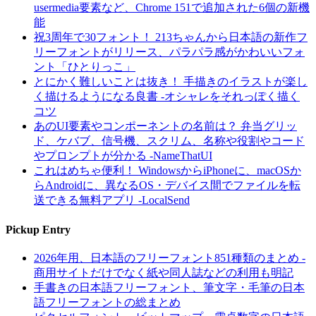
usermedia要素など、Chrome 151で追加された6個の新機
能
祝3周年で30フォント！ 213ちゃんから日本語の新作フ
リーフォントがリリース、パラパラ感がかわいいフォ
ント「ひとりっこ」
とにかく難しいことは抜き！ 手描きのイラストが楽し
く描けるようになる良書 -オシャレをそれっぽく描く
コツ
あのUI要素やコンポーネントの名前は？ 弁当グリッ
ド、ケバブ、信号機、スクリム、名称や役割やコード
やプロンプトが分かる -NameThatUI
これはめちゃ便利！ WindowsからiPhoneに、macOSか
らAndroidに、異なるOS・デバイス間でファイルを転
送できる無料アプリ -LocalSend
Pickup Entry
2026年用、日本語のフリーフォント851種類のまとめ -
商用サイトだけでなく紙や同人誌などの利用も明記
手書きの日本語フリーフォント、筆文字・毛筆の日本
語フリーフォントの総まとめ