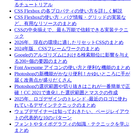
るチュートリアル
CSS Flexbox の各プロパティの使い方を詳しく解説
CSS Flexboxの使い方・バグ情報・グリッドの実装な
ど、有用なリソースのまとめ
CSSの中央揃えで、最も万能で信頼できる実装テクニ
ック
2026年、現在の環境に適したリセットCSSのまとめ
2024年版、CSSフレームワークのまとめ
Googleのアルゴリズムにおける検索順位に影響を与え
る200+個の要因のまとめ
Font Awesome アイコンの使い方と便利な機能のまとめ
Photoshopの新機能がかなり便利！かゆいところに手が
届く改善点が盛りだくさん
Photoshopの選択範囲や切り抜きはこれが一番簡単で正
確！CC 2021で進化した選択範囲とマスクの作成
2025年、ロゴデザインのトレンド -最近のロゴに使わ
れているデザインテクニックのまとめ
ウェブデザイナーは知っておきたい、ページレイアウ
トの代表的な10のパターン
フォントやタイポグラフィの知識・テクニックを学ぶ
まとめ