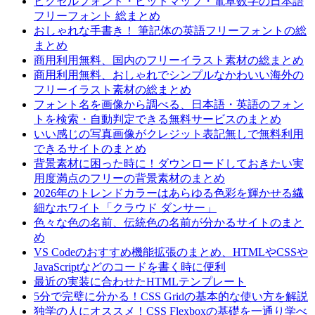
ピクセルフォント・ビットマップ・電卓数字の日本語
フリーフォント 総まとめ
おしゃれな手書き！ 筆記体の英語フリーフォントの総
まとめ
商用利用無料、国内のフリーイラスト素材の総まとめ
商用利用無料、おしゃれでシンプルなかわいい海外の
フリーイラスト素材の総まとめ
フォント名を画像から調べる、日本語・英語のフォン
トを検索・自動判定できる無料サービスのまとめ
いい感じの写真画像がクレジット表記無しで無料利用
できるサイトのまとめ
背景素材に困った時に！ダウンロードしておきたい実
用度満点のフリーの背景素材のまとめ
2026年のトレンドカラーはあらゆる色彩を輝かせる繊
細なホワイト「クラウド ダンサー」
色々な色の名前、伝統色の名前が分かるサイトのまと
め
VS Codeのおすすめ機能拡張のまとめ、HTMLやCSSや
JavaScriptなどのコードを書く時に便利
最近の実装に合わせたHTMLテンプレート
5分で完璧に分かる！CSS Gridの基本的な使い方を解説
独学の人にオススメ！CSS Flexboxの基礎を一通り学べ