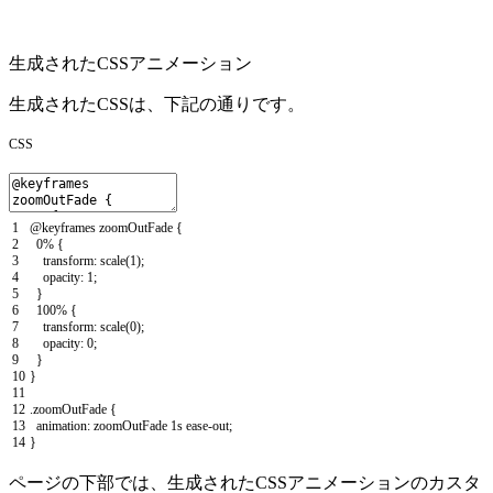
生成されたCSSアニメーション
生成されたCSSは、下記の通りです。
CSS
1
@
keyframes
zoomOutFade
{
2
0
%
{
3
transform
:
scale
(
1
)
;
4
opacity
:
1
;
5
}
6
100
%
{
7
transform
:
scale
(
0
)
;
8
opacity
:
0
;
9
}
10
}
11
12
.
zoomOutFade
{
13
animation
:
zoomOutFade
1s
ease
-
out
;
14
}
ページの下部では、生成されたCSSアニメーションのカスタ