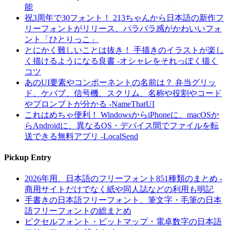
能
祝3周年で30フォント！ 213ちゃんから日本語の新作フ
リーフォントがリリース、パラパラ感がかわいいフォ
ント「ひとりっこ」
とにかく難しいことは抜き！ 手描きのイラストが楽し
く描けるようになる良書 -オシャレをそれっぽく描く
コツ
あのUI要素やコンポーネントの名前は？ 弁当グリッ
ド、ケバブ、信号機、スクリム、名称や役割やコード
やプロンプトが分かる -NameThatUI
これはめちゃ便利！ WindowsからiPhoneに、macOSか
らAndroidに、異なるOS・デバイス間でファイルを転
送できる無料アプリ -LocalSend
Pickup Entry
2026年用、日本語のフリーフォント851種類のまとめ -
商用サイトだけでなく紙や同人誌などの利用も明記
手書きの日本語フリーフォント、筆文字・毛筆の日本
語フリーフォントの総まとめ
ピクセルフォント・ビットマップ・電卓数字の日本語