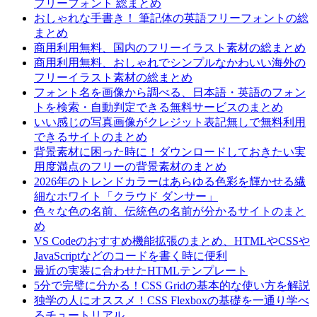
フリーフォント 総まとめ
おしゃれな手書き！ 筆記体の英語フリーフォントの総
まとめ
商用利用無料、国内のフリーイラスト素材の総まとめ
商用利用無料、おしゃれでシンプルなかわいい海外の
フリーイラスト素材の総まとめ
フォント名を画像から調べる、日本語・英語のフォン
トを検索・自動判定できる無料サービスのまとめ
いい感じの写真画像がクレジット表記無しで無料利用
できるサイトのまとめ
背景素材に困った時に！ダウンロードしておきたい実
用度満点のフリーの背景素材のまとめ
2026年のトレンドカラーはあらゆる色彩を輝かせる繊
細なホワイト「クラウド ダンサー」
色々な色の名前、伝統色の名前が分かるサイトのまと
め
VS Codeのおすすめ機能拡張のまとめ、HTMLやCSSや
JavaScriptなどのコードを書く時に便利
最近の実装に合わせたHTMLテンプレート
5分で完璧に分かる！CSS Gridの基本的な使い方を解説
独学の人にオススメ！CSS Flexboxの基礎を一通り学べ
るチュートリアル