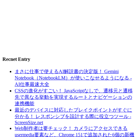
Recnet Entry
まさに仕事で使えるAI解説書の決定版！ Gemini
Notebook（NotebookLM）が使いこなせるようになる -
AI仕事最速大全
CSSの進化がすごい！ JavaScriptなしで、遷移元と遷移
先で異なる挙動を実現するルートとナビゲーションの
連携機能
最近のデバイスに対応したブレイクポイントがすぐに
分かる！ レスポンシブを設計する際に役立つツール -
ScreenSize.net
Web制作者は要チェック！ カメラにアクセスできる
usermedia要素など、Chrome 151で追加された6個の新機