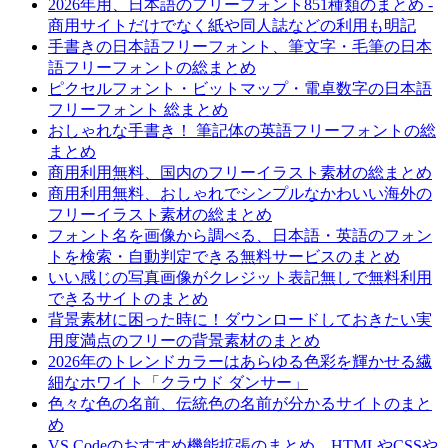
2026年用、日本語のフリーフォント851種類のまとめ -
商用サイトだけでなく紙や同人誌などの利用も明記
手書きの日本語フリーフォント、筆文字・毛筆の日本
語フリーフォントの総まとめ
ピクセルフォント・ビットマップ・電卓数字の日本語
フリーフォント 総まとめ
おしゃれな手書き！ 筆記体の英語フリーフォントの総
まとめ
商用利用無料、国内のフリーイラスト素材の総まとめ
商用利用無料、おしゃれでシンプルなかわいい海外の
フリーイラスト素材の総まとめ
フォント名を画像から調べる、日本語・英語のフォン
トを検索・自動判定できる無料サービスのまとめ
いい感じの写真画像がクレジット表記無しで無料利用
できるサイトのまとめ
背景素材に困った時に！ダウンロードしておきたい実
用度満点のフリーの背景素材のまとめ
2026年のトレンドカラーはあらゆる色彩を輝かせる繊
細なホワイト「クラウド ダンサー」
色々な色の名前、伝統色の名前が分かるサイトのまと
め
VS Codeのおすすめ機能拡張のまとめ、HTMLやCSSや