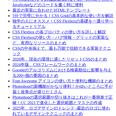
JavaScriptなどのコードを書く時に便利
最近の実装に合わせたHTMLテンプレート
5分で完璧に分かる！CSS Gridの基本的な使い方を解説
独学の人にオススメ！CSS Flexboxの基礎を一通り学べ
るチュートリアル
CSS Flexbox の各プロパティの使い方を詳しく解説
CSS Flexboxの使い方・バグ情報・グリッドの実装な
ど、有用なリソースのまとめ
CSSの中央揃えで、最も万能で信頼できる実装テクニ
ック
2026年、現在の環境に適したリセットCSSのまとめ
2024年版、CSSフレームワークのまとめ
Googleのアルゴリズムにおける検索順位に影響を与え
る200+個の要因のまとめ
Font Awesome アイコンの使い方と便利な機能のまとめ
Photoshopの新機能がかなり便利！かゆいところに手が
届く改善点が盛りだくさん
Photoshopの選択範囲や切り抜きはこれが一番簡単で正
確！CC 2021で進化した選択範囲とマスクの作成
2025年、ロゴデザインのトレンド -最近のロゴに使わ
れているデザインテクニックのまとめ