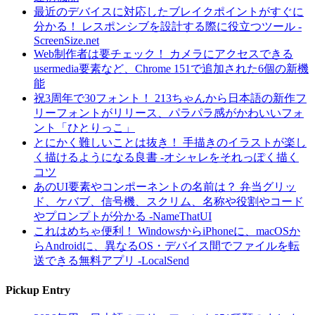
最近のデバイスに対応したブレイクポイントがすぐに
分かる！ レスポンシブを設計する際に役立つツール -
ScreenSize.net
Web制作者は要チェック！ カメラにアクセスできる
usermedia要素など、Chrome 151で追加された6個の新機
能
祝3周年で30フォント！ 213ちゃんから日本語の新作フ
リーフォントがリリース、パラパラ感がかわいいフォ
ント「ひとりっこ」
とにかく難しいことは抜き！ 手描きのイラストが楽し
く描けるようになる良書 -オシャレをそれっぽく描く
コツ
あのUI要素やコンポーネントの名前は？ 弁当グリッ
ド、ケバブ、信号機、スクリム、名称や役割やコード
やプロンプトが分かる -NameThatUI
これはめちゃ便利！ WindowsからiPhoneに、macOSか
らAndroidに、異なるOS・デバイス間でファイルを転
送できる無料アプリ -LocalSend
Pickup Entry