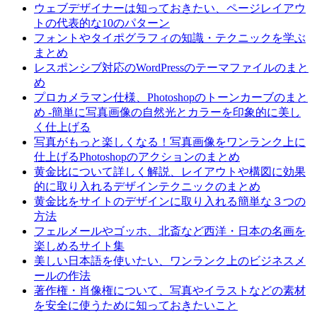
ウェブデザイナーは知っておきたい、ページレイアウ
トの代表的な10のパターン
フォントやタイポグラフィの知識・テクニックを学ぶ
まとめ
レスポンシブ対応のWordPressのテーマファイルのまと
め
プロカメラマン仕様、Photoshopのトーンカーブのまと
め -簡単に写真画像の自然光とカラーを印象的に美し
く仕上げる
写真がもっと楽しくなる！写真画像をワンランク上に
仕上げるPhotoshopのアクションのまとめ
黄金比について詳しく解説、レイアウトや構図に効果
的に取り入れるデザインテクニックのまとめ
黄金比をサイトのデザインに取り入れる簡単な３つの
方法
フェルメールやゴッホ、北斎など西洋・日本の名画を
楽しめるサイト集
美しい日本語を使いたい、ワンランク上のビジネスメ
ールの作法
著作権・肖像権について、写真やイラストなどの素材
を安全に使うために知っておきたいこと