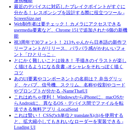
連携機能
最近のデバイスに対応したブレイクポイントがすぐに
分かる！ レスポンシブを設計する際に役立つツール -
ScreenSize.net
Web制作者は要チェック！ カメラにアクセスできる
usermedia要素など、Chrome 151で追加された6個の新機
能
祝3周年で30フォント！ 213ちゃんから日本語の新作フ
リーフォントがリリース、パラパラ感がかわいいフォ
ント「ひとりっこ」
とにかく難しいことは抜き！ 手描きのイラストが楽し
く描けるようになる良書 -オシャレをそれっぽく描く
コツ
あのUI要素やコンポーネントの名前は？ 弁当グリッ
ド、ケバブ、信号機、スクリム、名称や役割やコード
やプロンプトが分かる -NameThatUI
これはめちゃ便利！ WindowsからiPhoneに、macOSか
らAndroidに、異なるOS・デバイス間でファイルを転
送できる無料アプリ -LocalSend
これは賢い！ CSSのch単位とtranslateX(ch)を使用する
と、拡大縮小してもきれいなローダーを実装できる -
Loading UI