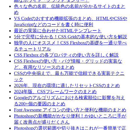
細なホワイト「クラウド ダンサー」
色々な色の名前、伝統色の名前が分かるサイトのまと
め
VS Codeのおすすめ機能拡張のまとめ、HTMLやCSSや
JavaScriptなどのコードを書く時に便利
最近の実装に合わせたHTMLテンプレート
5分で完璧に分かる！CSS Gridの基本的な使い方を解説
独学の人にオススメ！CSS Flexboxの基礎を一通り学べ
るチュートリアル
CSS Flexbox の各プロパティの使い方を詳しく解説
CSS Flexboxの使い方・バグ情報・グリッドの実装な
ど、有用なリソースのまとめ
CSSの中央揃えで、最も万能で信頼できる実装テクニ
ック
2026年、現在の環境に適したリセットCSSのまとめ
2024年版、CSSフレームワークのまとめ
Googleのアルゴリズムにおける検索順位に影響を与え
る200+個の要因のまとめ
Font Awesome アイコンの使い方と便利な機能のまとめ
Photoshopの新機能がかなり便利！かゆいところに手が
届く改善点が盛りだくさん
Photoshopの選択範囲や切り抜きはこれが一番簡単で正