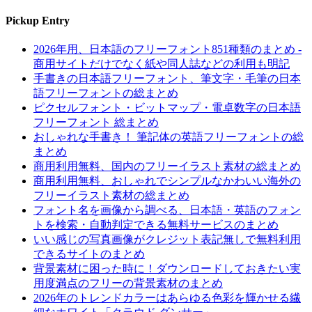
Pickup Entry
2026年用、日本語のフリーフォント851種類のまとめ -
商用サイトだけでなく紙や同人誌などの利用も明記
手書きの日本語フリーフォント、筆文字・毛筆の日本
語フリーフォントの総まとめ
ピクセルフォント・ビットマップ・電卓数字の日本語
フリーフォント 総まとめ
おしゃれな手書き！ 筆記体の英語フリーフォントの総
まとめ
商用利用無料、国内のフリーイラスト素材の総まとめ
商用利用無料、おしゃれでシンプルなかわいい海外の
フリーイラスト素材の総まとめ
フォント名を画像から調べる、日本語・英語のフォン
トを検索・自動判定できる無料サービスのまとめ
いい感じの写真画像がクレジット表記無しで無料利用
できるサイトのまとめ
背景素材に困った時に！ダウンロードしておきたい実
用度満点のフリーの背景素材のまとめ
2026年のトレンドカラーはあらゆる色彩を輝かせる繊