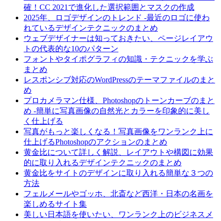
確！CC 2021で進化した選択範囲とマスクの作成
2025年、ロゴデザインのトレンド -最近のロゴに使わ
れているデザインテクニックのまとめ
ウェブデザイナーは知っておきたい、ページレイアウ
トの代表的な10のパターン
フォントやタイポグラフィの知識・テクニックを学ぶ
まとめ
レスポンシブ対応のWordPressのテーマファイルのまと
め
プロカメラマン仕様、Photoshopのトーンカーブのまと
め -簡単に写真画像の自然光とカラーを印象的に美し
く仕上げる
写真がもっと楽しくなる！写真画像をワンランク上に
仕上げるPhotoshopのアクションのまとめ
黄金比について詳しく解説、レイアウトや構図に効果
的に取り入れるデザインテクニックのまとめ
黄金比をサイトのデザインに取り入れる簡単な３つの
方法
フェルメールやゴッホ、北斎など西洋・日本の名画を
楽しめるサイト集
美しい日本語を使いたい、ワンランク上のビジネスメ