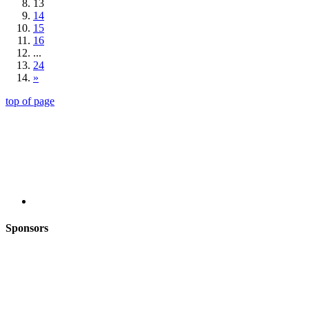
13
14
15
16
...
24
»
top of page
Sponsors