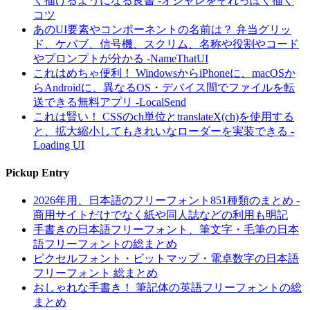
く描けるようになる良書 -オシャレをそれっぽく描く
コツ
あのUI要素やコンポーネントの名前は？ 弁当グリッ
ド、ケバブ、信号機、スクリム、名称や役割やコード
やプロンプトが分かる -NameThatUI
これはめちゃ便利！ WindowsからiPhoneに、macOSか
らAndroidに、異なるOS・デバイス間でファイルを転
送できる無料アプリ -LocalSend
これは賢い！ CSSのch単位とtranslateX(ch)を使用する
と、拡大縮小してもきれいなローダーを実装できる -
Loading UI
Pickup Entry
2026年用、日本語のフリーフォント851種類のまとめ -
商用サイトだけでなく紙や同人誌などの利用も明記
手書きの日本語フリーフォント、筆文字・毛筆の日本
語フリーフォントの総まとめ
ピクセルフォント・ビットマップ・電卓数字の日本語
フリーフォント 総まとめ
おしゃれな手書き！ 筆記体の英語フリーフォントの総
まとめ