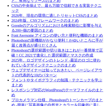
ど、有用なリソースのまとめ
CSSの中央揃えで、最も万能で信頼できる実装テクニ
ック
2026年、現在の環境に適したリセットCSSのまとめ
2024年版、CSSフレームワークのまとめ
Googleのアルゴリズムにおける検索順位に影響を与え
る200+個の要因のまとめ
Font Awesome アイコンの使い方と便利な機能のまとめ
Photoshopの新機能がかなり便利！かゆいところに手が
届く改善点が盛りだくさん
Photoshopの選択範囲や切り抜きはこれが一番簡単で正
確！CC 2021で進化した選択範囲とマスクの作成
2025年、ロゴデザインのトレンド -最近のロゴに使わ
れているデザインテクニックのまとめ
ウェブデザイナーは知っておきたい、ページレイアウ
トの代表的な10のパターン
フォントやタイポグラフィの知識・テクニックを学ぶ
まとめ
レスポンシブ対応のWordPressのテーマファイルのまと
め
プロカメラマン仕様、Photoshopのトーンカーブのまと
め -簡単に写真画像の自然光とカラーを印象的に美し