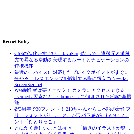
Recnet Entry
CSSの進化がすごい！ JavaScriptなしで、遷移元と遷移
先で異なる挙動を実現するルートとナビゲーションの
連携機能
最近のデバイスに対応したブレイクポイントがすぐに
分かる！ レスポンシブを設計する際に役立つツール -
ScreenSize.net
Web制作者は要チェック！ カメラにアクセスできる
usermedia要素など、Chrome 151で追加された6個の新機
能
祝3周年で30フォント！ 213ちゃんから日本語の新作フ
リーフォントがリリース、パラパラ感がかわいいフォ
ント「ひとりっこ」
とにかく難しいことは抜き！ 手描きのイラストが楽し