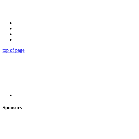
top of page
Sponsors