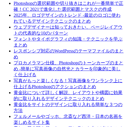
Photoshopの選択範囲や切り抜きはこれが一番簡単で正
確！CC 2021で進化した選択範囲とマスクの作成
2025年、ロゴデザインのトレンド -最近のロゴに使わ
れているデザインテクニックのまとめ
ウェブデザイナーは知っておきたい、ページレイアウ
トの代表的な10のパターン
フォントやタイポグラフィの知識・テクニックを学ぶ
まとめ
レスポンシブ対応のWordPressのテーマファイルのまと
め
プロカメラマン仕様、Photoshopのトーンカーブのまと
め -簡単に写真画像の自然光とカラーを印象的に美し
く仕上げる
写真がもっと楽しくなる！写真画像をワンランク上に
仕上げるPhotoshopのアクションのまとめ
黄金比について詳しく解説、レイアウトや構図に効果
的に取り入れるデザインテクニックのまとめ
黄金比をサイトのデザインに取り入れる簡単な３つの
方法
フェルメールやゴッホ、北斎など西洋・日本の名画を
楽しめるサイト集