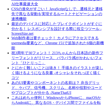
AI仕事最速大全
CSSの進化がすごい！ JavaScriptなしで、遷移元と遷移
先で異なる挙動を実現するルートとナビゲーションの
連携機能
最近のデバイスに対応したブレイクポイントがすぐに
分かる！ レスポンシブを設計する際に役立つツール -
ScreenSize.net
Web制作者は要チェック！ カメラにアクセスできる
usermedia要素など、Chrome 151で追加された6個の新機
能
祝3周年で30フォント！ 213ちゃんから日本語の新作フ
リーフォントがリリース、パラパラ感がかわいいフォ
ント「ひとりっこ」
とにかく難しいことは抜き！ 手描きのイラストが楽し
く描けるようになる良書 -オシャレをそれっぽく描く
コツ
あのUI要素やコンポーネントの名前は？ 弁当グリッ
ド、ケバブ、信号機、スクリム、名称や役割やコード
やプロンプトが分かる -NameThatUI
これはめちゃ便利！ WindowsからiPhoneに、macOSか
らAndroidに、異なるOS・デバイス間でファイルを転