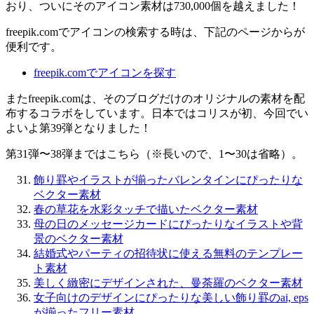
おり、ついにそのアイコン素材は730,000個を越えました！
freepik.comでアイコンの検索する時は、下記のページからが
便利です。
freepik.comでアイコンを探す
またfreepik.comは、そのブログだけのオリジナルの素材を配
布するコラボをしています。日本ではコリスが初、今回でい
よいよ第39弾となりました！
第31弾〜38弾まではこちら（※長いので、1〜30は省略）。
飾り罫やイラストが揃ったバレンタインにぴったりな
ベクター素材
春の草花を水彩タッチで描いたベクター素材
母の日のメッセージカードにぴったりなイラストや背
景のベクター素材
結婚式やパーティの招待状に使える無料のテンプレー
ト素材
美しく緻密にデザインされた、曼荼羅のベクター素材
女子向けのデザインにぴったりな美しい飾り罫のai, eps
が揃ったフリー素材