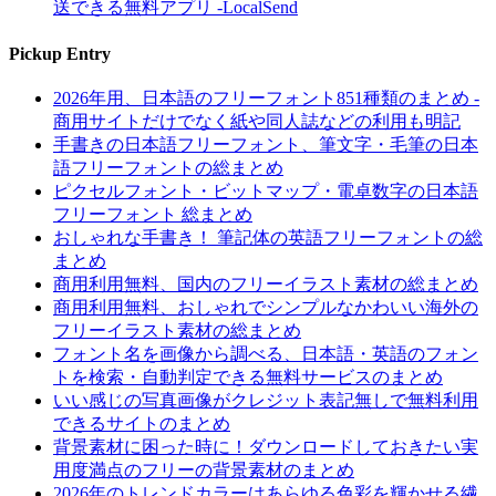
送できる無料アプリ -LocalSend
Pickup Entry
2026年用、日本語のフリーフォント851種類のまとめ -
商用サイトだけでなく紙や同人誌などの利用も明記
手書きの日本語フリーフォント、筆文字・毛筆の日本
語フリーフォントの総まとめ
ピクセルフォント・ビットマップ・電卓数字の日本語
フリーフォント 総まとめ
おしゃれな手書き！ 筆記体の英語フリーフォントの総
まとめ
商用利用無料、国内のフリーイラスト素材の総まとめ
商用利用無料、おしゃれでシンプルなかわいい海外の
フリーイラスト素材の総まとめ
フォント名を画像から調べる、日本語・英語のフォン
トを検索・自動判定できる無料サービスのまとめ
いい感じの写真画像がクレジット表記無しで無料利用
できるサイトのまとめ
背景素材に困った時に！ダウンロードしておきたい実
用度満点のフリーの背景素材のまとめ
2026年のトレンドカラーはあらゆる色彩を輝かせる繊