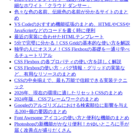
細なホワイト「クラウド ダンサー」
色々な色の名前、伝統色の名前が分かるサイトのまと
め
VS Codeのおすすめ機能拡張のまとめ、HTMLやCSSや
JavaScriptなどのコードを書く時に便利
最近の実装に合わせたHTMLテンプレート
5分で完璧に分かる！CSS Gridの基本的な使い方を解説
独学の人にオススメ！CSS Flexboxの基礎を一通り学べ
るチュートリアル
CSS Flexbox の各プロパティの使い方を詳しく解説
CSS Flexboxの使い方・バグ情報・グリッドの実装な
ど、有用なリソースのまとめ
CSSの中央揃えで、最も万能で信頼できる実装テクニ
ック
2026年、現在の環境に適したリセットCSSのまとめ
2024年版、CSSフレームワークのまとめ
Googleのアルゴリズムにおける検索順位に影響を与え
る200+個の要因のまとめ
Font Awesome アイコンの使い方と便利な機能のまとめ
Photoshopの新機能がかなり便利！かゆいところに手が
届く改善点が盛りだくさん