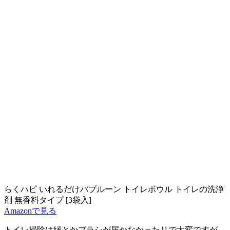
らくハピ いれるだけバブルーン トイレボウル トイレの洗浄
剤 無香料タイプ [3袋入]
Amazonで見る
トイレ掃除は縁とかブラシが届かなかったりで大変ですが、