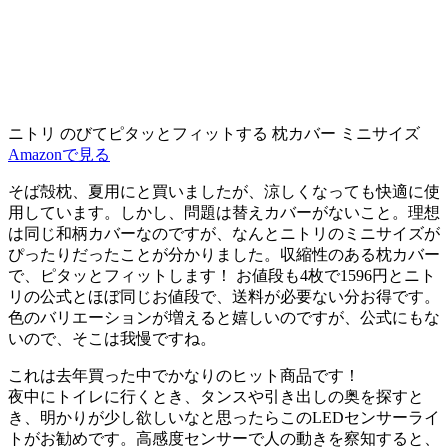
ニトリ のびてピタッとフィットする 枕カバー ミニサイズ
Amazonで見る
そば殻枕、夏用にと買いましたが、涼しくなっても快適に使
用しています。しかし、問題は替えカバーがないこと。理想
は同じ和柄カバーなのですが、なんとニトリのミニサイズが
ぴったりだったことが分かりました。収縮性のある枕カバー
で、ピタッとフィットします！ お値段も4枚で1596円とニト
リの公式とほぼ同じお値段で、送料が必要ない分お得です。
色のバリエーションが増えると嬉しいのですが、公式にもな
いので、そこは我慢ですね。
これは去年買った中で
かなりのヒット商品
です！
夜中にトイレに行くとき、タンスや引き出しの奥を探すと
き、明かりが少し欲しいなと思ったらこのLEDセンサーライ
トがお勧めです。高感度センサーで人の動きを察知すると、