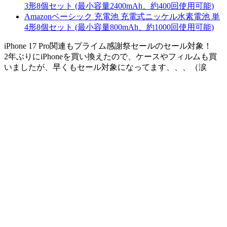
3形8個セット (最小容量2400mAh、約400回使用可能)
Amazonベーシック 充電池 充電式ニッケル水素電池 単
4形8個セット (最小容量800mAh、約1000回使用可能)
iPhone 17 Pro関連も
プライム感謝祭セールのセール対象！
2年ぶりにiPhoneを買い換えたので、ケースやフィルムも買
いましたが、早くもセール対象になってます、、、（涙