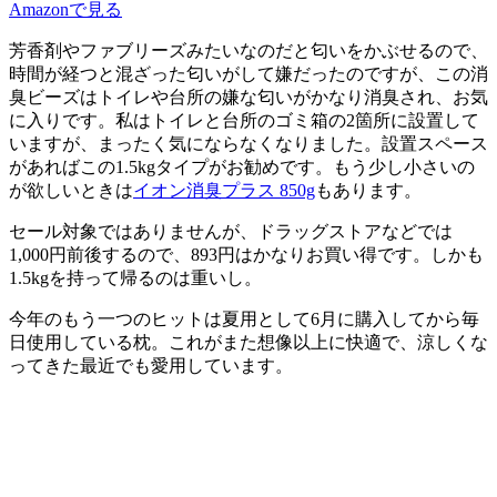
Amazonで見る
芳香剤やファブリーズみたいなのだと匂いをかぶせるので、
時間が経つと混ざった匂いがして嫌だったのですが、この消
臭ビーズはトイレや台所の
嫌な匂いがかなり消臭
され、お気
に入りです。私はトイレと台所のゴミ箱の2箇所に設置して
いますが、まったく気にならなくなりました。設置スペース
があればこの1.5kgタイプがお勧めです。もう少し小さいの
が欲しいときは
イオン消臭プラス 850g
もあります。
セール対象ではありませんが、ドラッグストアなどでは
1,000円前後するので、893円はかなりお買い得です。しかも
1.5kgを持って帰るのは重いし。
今年のもう一つのヒットは夏用として6月に購入してから毎
日使用している枕。これがまた想像以上に快適で、涼しくな
ってきた最近でも愛用しています。