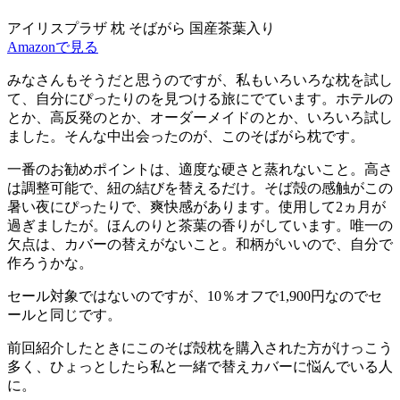
アイリスプラザ 枕 そばがら 国産茶葉入り
Amazonで見る
みなさんもそうだと思うのですが、私もいろいろな枕を試し
て、自分にぴったりのを見つける旅にでています。ホテルの
とか、高反発のとか、オーダーメイドのとか、いろいろ試し
ました。そんな中出会ったのが、このそばがら枕です。
一番のお勧めポイントは、
適度な硬さと蒸れない
こと。高さ
は調整可能で、紐の結びを替えるだけ。そば殻の感触がこの
暑い夜にぴったりで、爽快感があります。使用して2ヵ月が
過ぎましたが。ほんのりと茶葉の香りがしています。唯一の
欠点は、カバーの替えがないこと。和柄がいいので、自分で
作ろうかな。
セール対象ではないのですが、10％オフで1,900円なのでセ
ールと同じです。
前回紹介したときにこのそば殻枕を購入された方がけっこう
多く、ひょっとしたら私と一緒で替えカバーに悩んでいる人
に。