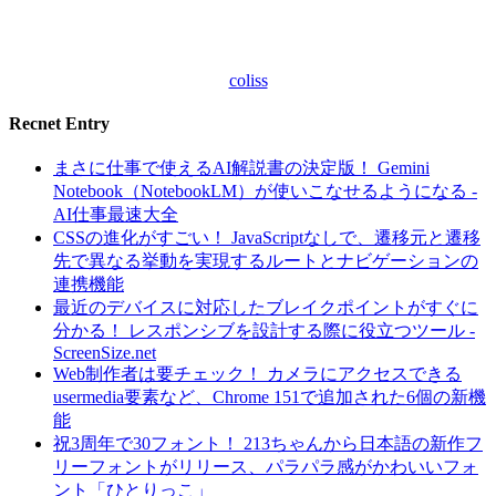
coliss
Recnet Entry
まさに仕事で使えるAI解説書の決定版！ Gemini
Notebook（NotebookLM）が使いこなせるようになる -
AI仕事最速大全
CSSの進化がすごい！ JavaScriptなしで、遷移元と遷移
先で異なる挙動を実現するルートとナビゲーションの
連携機能
最近のデバイスに対応したブレイクポイントがすぐに
分かる！ レスポンシブを設計する際に役立つツール -
ScreenSize.net
Web制作者は要チェック！ カメラにアクセスできる
usermedia要素など、Chrome 151で追加された6個の新機
能
祝3周年で30フォント！ 213ちゃんから日本語の新作フ
リーフォントがリリース、パラパラ感がかわいいフォ
ント「ひとりっこ」