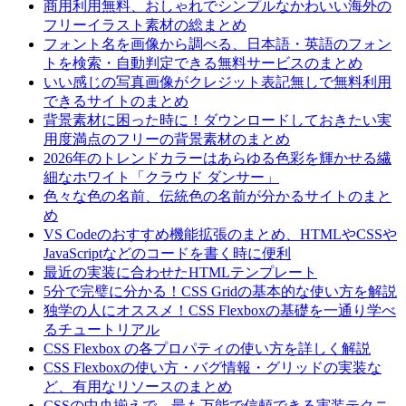
商用利用無料、おしゃれでシンプルなかわいい海外の
フリーイラスト素材の総まとめ
フォント名を画像から調べる、日本語・英語のフォン
トを検索・自動判定できる無料サービスのまとめ
いい感じの写真画像がクレジット表記無しで無料利用
できるサイトのまとめ
背景素材に困った時に！ダウンロードしておきたい実
用度満点のフリーの背景素材のまとめ
2026年のトレンドカラーはあらゆる色彩を輝かせる繊
細なホワイト「クラウド ダンサー」
色々な色の名前、伝統色の名前が分かるサイトのまと
め
VS Codeのおすすめ機能拡張のまとめ、HTMLやCSSや
JavaScriptなどのコードを書く時に便利
最近の実装に合わせたHTMLテンプレート
5分で完璧に分かる！CSS Gridの基本的な使い方を解説
独学の人にオススメ！CSS Flexboxの基礎を一通り学べ
るチュートリアル
CSS Flexbox の各プロパティの使い方を詳しく解説
CSS Flexboxの使い方・バグ情報・グリッドの実装な
ど、有用なリソースのまとめ
CSSの中央揃えで、最も万能で信頼できる実装テクニ