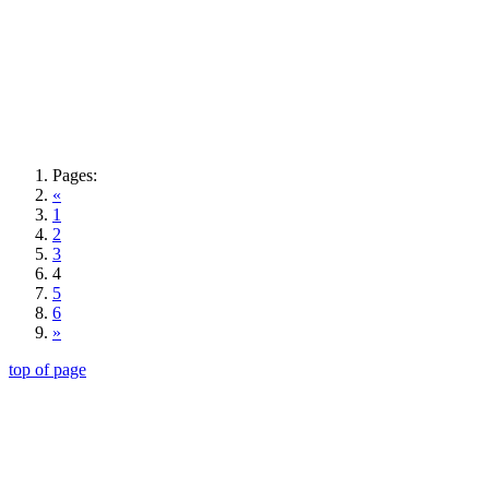
Pages:
«
1
2
3
4
5
6
»
top of page