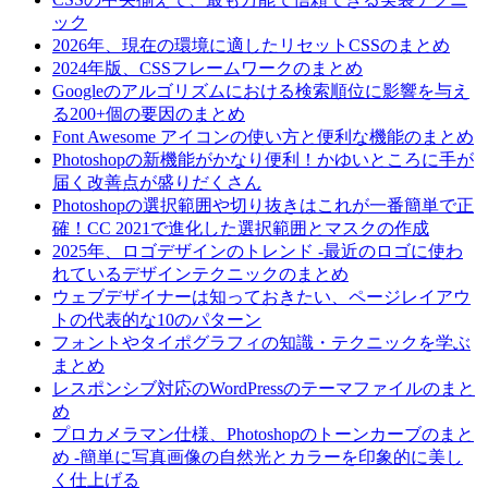
ック
2026年、現在の環境に適したリセットCSSのまとめ
2024年版、CSSフレームワークのまとめ
Googleのアルゴリズムにおける検索順位に影響を与え
る200+個の要因のまとめ
Font Awesome アイコンの使い方と便利な機能のまとめ
Photoshopの新機能がかなり便利！かゆいところに手が
届く改善点が盛りだくさん
Photoshopの選択範囲や切り抜きはこれが一番簡単で正
確！CC 2021で進化した選択範囲とマスクの作成
2025年、ロゴデザインのトレンド -最近のロゴに使わ
れているデザインテクニックのまとめ
ウェブデザイナーは知っておきたい、ページレイアウ
トの代表的な10のパターン
フォントやタイポグラフィの知識・テクニックを学ぶ
まとめ
レスポンシブ対応のWordPressのテーマファイルのまと
め
プロカメラマン仕様、Photoshopのトーンカーブのまと
め -簡単に写真画像の自然光とカラーを印象的に美し
く仕上げる