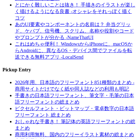
とにかく難しいことは抜き！ 手描きのイラストが楽し
く描けるようになる良書 -オシャレをそれっぽく描く
コツ
あのUI要素やコンポーネントの名前は？ 弁当グリッ
ド、ケバブ、信号機、スクリム、名称や役割やコード
やプロンプトが分かる -NameThatUI
これはめちゃ便利！ WindowsからiPhoneに、macOSか
らAndroidに、異なるOS・デバイス間でファイルを転
送できる無料アプリ -LocalSend
Pickup Entry
2026年用、日本語のフリーフォント851種類のまとめ -
商用サイトだけでなく紙や同人誌などの利用も明記
手書きの日本語フリーフォント、筆文字・毛筆の日本
語フリーフォントの総まとめ
ピクセルフォント・ビットマップ・電卓数字の日本語
フリーフォント 総まとめ
おしゃれな手書き！ 筆記体の英語フリーフォントの総
まとめ
商用利用無料、国内のフリーイラスト素材の総まとめ