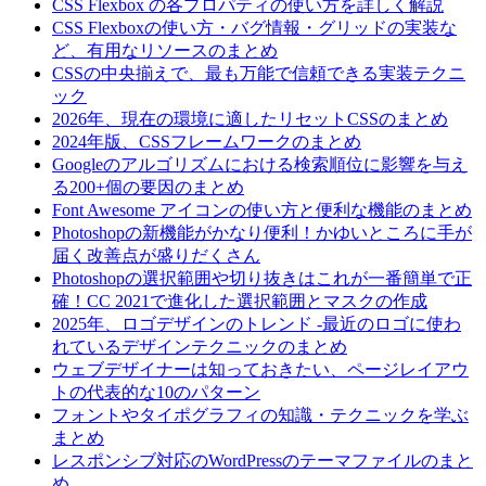
CSS Flexbox の各プロパティの使い方を詳しく解説
CSS Flexboxの使い方・バグ情報・グリッドの実装な
ど、有用なリソースのまとめ
CSSの中央揃えで、最も万能で信頼できる実装テクニ
ック
2026年、現在の環境に適したリセットCSSのまとめ
2024年版、CSSフレームワークのまとめ
Googleのアルゴリズムにおける検索順位に影響を与え
る200+個の要因のまとめ
Font Awesome アイコンの使い方と便利な機能のまとめ
Photoshopの新機能がかなり便利！かゆいところに手が
届く改善点が盛りだくさん
Photoshopの選択範囲や切り抜きはこれが一番簡単で正
確！CC 2021で進化した選択範囲とマスクの作成
2025年、ロゴデザインのトレンド -最近のロゴに使わ
れているデザインテクニックのまとめ
ウェブデザイナーは知っておきたい、ページレイアウ
トの代表的な10のパターン
フォントやタイポグラフィの知識・テクニックを学ぶ
まとめ
レスポンシブ対応のWordPressのテーマファイルのまと
め