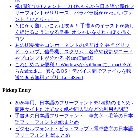
祝3周年で30フォント！ 213ちゃんから日本語の新作フ
リーフォントがリリース、パラパラ感がかわいいフォ
ント「ひとりっこ」
とにかく難しいことは抜き！ 手描きのイラストが楽し
く描けるようになる良書 -オシャレをそれっぽく描く
コツ
あのUI要素やコンポーネントの名前は？ 弁当グリッ
ド、ケバブ、信号機、スクリム、名称や役割やコード
やプロンプトが分かる -NameThatUI
これはめちゃ便利！ WindowsからiPhoneに、macOSか
らAndroidに、異なるOS・デバイス間でファイルを転
送できる無料アプリ -LocalSend
Pickup Entry
2026年用、日本語のフリーフォント851種類のまとめ -
商用サイトだけでなく紙や同人誌などの利用も明記
手書きの日本語フリーフォント、筆文字・毛筆の日本
語フリーフォントの総まとめ
ピクセルフォント・ビットマップ・電卓数字の日本語
フリーフォント 総まとめ