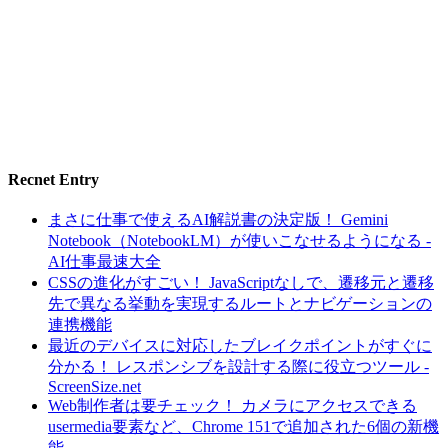
Recnet Entry
まさに仕事で使えるAI解説書の決定版！ Gemini
Notebook（NotebookLM）が使いこなせるようになる -
AI仕事最速大全
CSSの進化がすごい！ JavaScriptなしで、遷移元と遷移
先で異なる挙動を実現するルートとナビゲーションの
連携機能
最近のデバイスに対応したブレイクポイントがすぐに
分かる！ レスポンシブを設計する際に役立つツール -
ScreenSize.net
Web制作者は要チェック！ カメラにアクセスできる
usermedia要素など、Chrome 151で追加された6個の新機
能