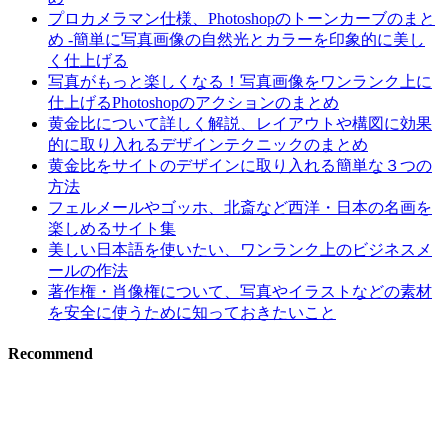
プロカメラマン仕様、Photoshopのトーンカーブのまと
め -簡単に写真画像の自然光とカラーを印象的に美し
く仕上げる
写真がもっと楽しくなる！写真画像をワンランク上に
仕上げるPhotoshopのアクションのまとめ
黄金比について詳しく解説、レイアウトや構図に効果
的に取り入れるデザインテクニックのまとめ
黄金比をサイトのデザインに取り入れる簡単な３つの
方法
フェルメールやゴッホ、北斎など西洋・日本の名画を
楽しめるサイト集
美しい日本語を使いたい、ワンランク上のビジネスメ
ールの作法
著作権・肖像権について、写真やイラストなどの素材
を安全に使うために知っておきたいこと
Recommend