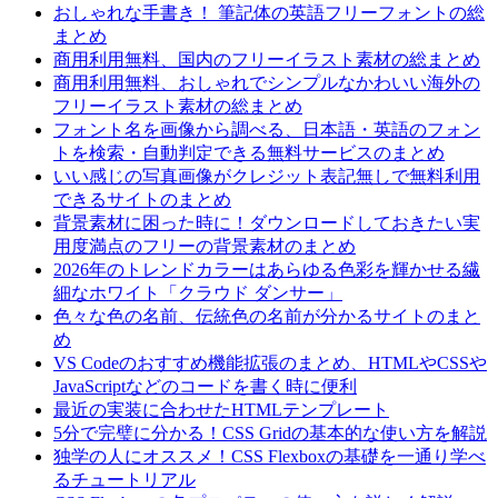
おしゃれな手書き！ 筆記体の英語フリーフォントの総
まとめ
商用利用無料、国内のフリーイラスト素材の総まとめ
商用利用無料、おしゃれでシンプルなかわいい海外の
フリーイラスト素材の総まとめ
フォント名を画像から調べる、日本語・英語のフォン
トを検索・自動判定できる無料サービスのまとめ
いい感じの写真画像がクレジット表記無しで無料利用
できるサイトのまとめ
背景素材に困った時に！ダウンロードしておきたい実
用度満点のフリーの背景素材のまとめ
2026年のトレンドカラーはあらゆる色彩を輝かせる繊
細なホワイト「クラウド ダンサー」
色々な色の名前、伝統色の名前が分かるサイトのまと
め
VS Codeのおすすめ機能拡張のまとめ、HTMLやCSSや
JavaScriptなどのコードを書く時に便利
最近の実装に合わせたHTMLテンプレート
5分で完璧に分かる！CSS Gridの基本的な使い方を解説
独学の人にオススメ！CSS Flexboxの基礎を一通り学べ
るチュートリアル