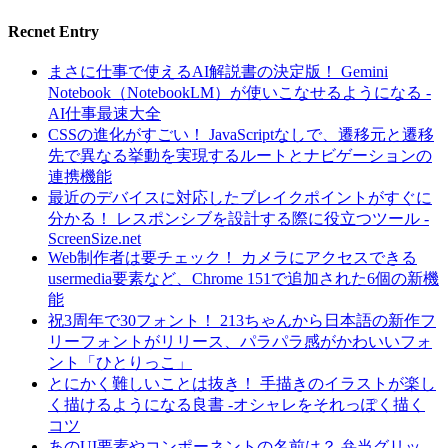
Recnet Entry
まさに仕事で使えるAI解説書の決定版！ Gemini
Notebook（NotebookLM）が使いこなせるようになる -
AI仕事最速大全
CSSの進化がすごい！ JavaScriptなしで、遷移元と遷移
先で異なる挙動を実現するルートとナビゲーションの
連携機能
最近のデバイスに対応したブレイクポイントがすぐに
分かる！ レスポンシブを設計する際に役立つツール -
ScreenSize.net
Web制作者は要チェック！ カメラにアクセスできる
usermedia要素など、Chrome 151で追加された6個の新機
能
祝3周年で30フォント！ 213ちゃんから日本語の新作フ
リーフォントがリリース、パラパラ感がかわいいフォ
ント「ひとりっこ」
とにかく難しいことは抜き！ 手描きのイラストが楽し
く描けるようになる良書 -オシャレをそれっぽく描く
コツ
あのUI要素やコンポーネントの名前は？ 弁当グリッ