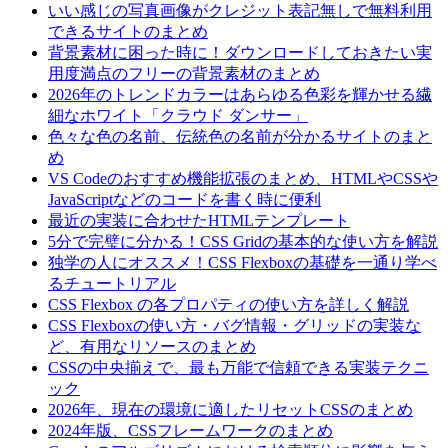
いい感じの写真画像がクレジット表記無しで無料利用
できるサイトのまとめ
背景素材に困った時に！ダウンロードしておきたい実
用度満点のフリーの背景素材のまとめ
2026年のトレンドカラーはあらゆる色彩を輝かせる繊
細なホワイト「クラウド ダンサー」
色々な色の名前、伝統色の名前が分かるサイトのまと
め
VS Codeのおすすめ機能拡張のまとめ、HTMLやCSSや
JavaScriptなどのコードを書く時に便利
最近の実装に合わせたHTMLテンプレート
5分で完璧に分かる！CSS Gridの基本的な使い方を解説
独学の人にオススメ！CSS Flexboxの基礎を一通り学べ
るチュートリアル
CSS Flexbox の各プロパティの使い方を詳しく解説
CSS Flexboxの使い方・バグ情報・グリッドの実装な
ど、有用なリソースのまとめ
CSSの中央揃えで、最も万能で信頼できる実装テクニ
ック
2026年、現在の環境に適したリセットCSSのまとめ
2024年版、CSSフレームワークのまとめ