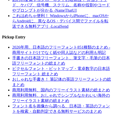
ド、ケバブ、信号機、スクリム、名称や役割やコード
やプロンプトが分かる -NameThatUI
これはめちゃ便利！ WindowsからiPhoneに、macOSか
らAndroidに、異なるOS・デバイス間でファイルを転
送できる無料アプリ -LocalSend
Pickup Entry
2026年用、日本語のフリーフォント851種類のまとめ -
商用サイトだけでなく紙や同人誌などの利用も明記
手書きの日本語フリーフォント、筆文字・毛筆の日本
語フリーフォントの総まとめ
ピクセルフォント・ビットマップ・電卓数字の日本語
フリーフォント 総まとめ
おしゃれな手書き！ 筆記体の英語フリーフォントの総
まとめ
商用利用無料、国内のフリーイラスト素材の総まとめ
商用利用無料、おしゃれでシンプルなかわいい海外の
フリーイラスト素材の総まとめ
フォント名を画像から調べる、日本語・英語のフォン
トを検索・自動判定できる無料サービスのまとめ