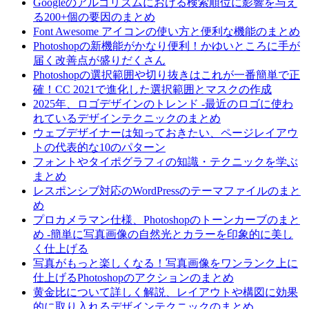
Googleのアルゴリズムにおける検索順位に影響を与え
る200+個の要因のまとめ
Font Awesome アイコンの使い方と便利な機能のまとめ
Photoshopの新機能がかなり便利！かゆいところに手が
届く改善点が盛りだくさん
Photoshopの選択範囲や切り抜きはこれが一番簡単で正
確！CC 2021で進化した選択範囲とマスクの作成
2025年、ロゴデザインのトレンド -最近のロゴに使わ
れているデザインテクニックのまとめ
ウェブデザイナーは知っておきたい、ページレイアウ
トの代表的な10のパターン
フォントやタイポグラフィの知識・テクニックを学ぶ
まとめ
レスポンシブ対応のWordPressのテーマファイルのまと
め
プロカメラマン仕様、Photoshopのトーンカーブのまと
め -簡単に写真画像の自然光とカラーを印象的に美し
く仕上げる
写真がもっと楽しくなる！写真画像をワンランク上に
仕上げるPhotoshopのアクションのまとめ
黄金比について詳しく解説、レイアウトや構図に効果
的に取り入れるデザインテクニックのまとめ