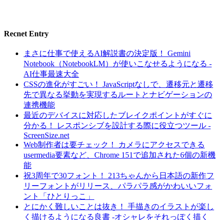
Recnet Entry
まさに仕事で使えるAI解説書の決定版！ Gemini
Notebook（NotebookLM）が使いこなせるようになる -
AI仕事最速大全
CSSの進化がすごい！ JavaScriptなしで、遷移元と遷移
先で異なる挙動を実現するルートとナビゲーションの
連携機能
最近のデバイスに対応したブレイクポイントがすぐに
分かる！ レスポンシブを設計する際に役立つツール -
ScreenSize.net
Web制作者は要チェック！ カメラにアクセスできる
usermedia要素など、Chrome 151で追加された6個の新機
能
祝3周年で30フォント！ 213ちゃんから日本語の新作フ
リーフォントがリリース、パラパラ感がかわいいフォ
ント「ひとりっこ」
とにかく難しいことは抜き！ 手描きのイラストが楽し
く描けるようになる良書 -オシャレをそれっぽく描く