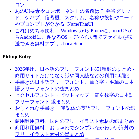
コツ
あのUI要素やコンポーネントの名前は？ 弁当グリッ
ド、ケバブ、信号機、スクリム、名称や役割やコード
やプロンプトが分かる -NameThatUI
これはめちゃ便利！ WindowsからiPhoneに、macOSか
らAndroidに、異なるOS・デバイス間でファイルを転
送できる無料アプリ -LocalSend
Pickup Entry
2026年用、日本語のフリーフォント851種類のまとめ -
商用サイトだけでなく紙や同人誌などの利用も明記
手書きの日本語フリーフォント、筆文字・毛筆の日本
語フリーフォントの総まとめ
ピクセルフォント・ビットマップ・電卓数字の日本語
フリーフォント 総まとめ
おしゃれな手書き！ 筆記体の英語フリーフォントの総
まとめ
商用利用無料、国内のフリーイラスト素材の総まとめ
商用利用無料、おしゃれでシンプルなかわいい海外の
フリーイラスト素材の総まとめ