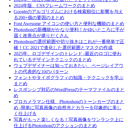
2024年版、CSSフレームワークのまとめ
Googleのアルゴリズムにおける検索順位に影響を与え
る200+個の要因のまとめ
Font Awesome アイコンの使い方と便利な機能のまとめ
Photoshopの新機能がかなり便利！かゆいところに手が
届く改善点が盛りだくさん
Photoshopの選択範囲や切り抜きはこれが一番簡単で正
確！CC 2021で進化した選択範囲とマスクの作成
2025年、ロゴデザインのトレンド -最近のロゴに使わ
れているデザインテクニックのまとめ
ウェブデザイナーは知っておきたい、ページレイアウ
トの代表的な10のパターン
フォントやタイポグラフィの知識・テクニックを学ぶ
まとめ
レスポンシブ対応のWordPressのテーマファイルのまと
め
プロカメラマン仕様、Photoshopのトーンカーブのまと
め -簡単に写真画像の自然光とカラーを印象的に美し
く仕上げる
写真がもっと楽しくなる！写真画像をワンランク上に
仕上げるPhotoshopのアクションのまとめ