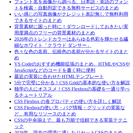
フォント名を画像から調べる、日本語・英語のフォン
トを検索・自動判定できる無料サービスのまとめ
いい感じの写真画像がクレジット表記無しで無料利用
できるサイトのまとめ
背景素材に困った時に！ダウンロードしておきたい実
用度満点のフリーの背景素材のまとめ
2026年のトレンドカラーはあらゆる色彩を輝かせる繊
細なホワイト「クラウド ダンサー」
色々な色の名前、伝統色の名前が分かるサイトのまと
め
VS Codeのおすすめ機能拡張のまとめ、HTMLやCSSや
JavaScriptなどのコードを書く時に便利
最近の実装に合わせたHTMLテンプレート
5分で完璧に分かる！CSS Gridの基本的な使い方を解説
独学の人にオススメ！CSS Flexboxの基礎を一通り学べ
るチュートリアル
CSS Flexbox の各プロパティの使い方を詳しく解説
CSS Flexboxの使い方・バグ情報・グリッドの実装な
ど、有用なリソースのまとめ
CSSの中央揃えで、最も万能で信頼できる実装テクニ
ック
2026年、現在の環境に適したリセットCSSのまとめ