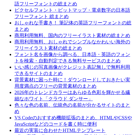
語フリーフォントの総まとめ
ピクセルフォント・ビットマップ・電卓数字の日本語
フリーフォント 総まとめ
おしゃれな手書き！ 筆記体の英語フリーフォントの総
まとめ
商用利用無料、国内のフリーイラスト素材の総まとめ
商用利用無料、おしゃれでシンプルなかわいい海外の
フリーイラスト素材の総まとめ
フォント名を画像から調べる、日本語・英語のフォン
トを検索・自動判定できる無料サービスのまとめ
いい感じの写真画像がクレジット表記無しで無料利用
できるサイトのまとめ
背景素材に困った時に！ダウンロードしておきたい実
用度満点のフリーの背景素材のまとめ
2026年のトレンドカラーはあらゆる色彩を輝かせる繊
細なホワイト「クラウド ダンサー」
色々な色の名前、伝統色の名前が分かるサイトのまと
め
VS Codeのおすすめ機能拡張のまとめ、HTMLやCSSや
JavaScriptなどのコードを書く時に便利
最近の実装に合わせたHTMLテンプレート