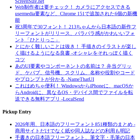
ScreenSize.net
Web制作者は要チェック！ カメラにアクセスできる
usermedia要素など、Chrome 151で追加された6個の新機
能
祝3周年で30フォント！ 213ちゃんから日本語の新作フ
リーフォントがリリース、パラパラ感がかわいいフォ
ント「ひとりっこ」
とにかく難しいことは抜き！ 手描きのイラストが楽し
く描けるようになる良書 -オシャレをそれっぽく描く
コツ
あのUI要素やコンポーネントの名前は？ 弁当グリッ
ド、ケバブ、信号機、スクリム、名称や役割やコード
やプロンプトが分かる -NameThatUI
これはめちゃ便利！ WindowsからiPhoneに、macOSか
らAndroidに、異なるOS・デバイス間でファイルを転
送できる無料アプリ -LocalSend
Pickup Entry
2026年用、日本語のフリーフォント851種類のまとめ -
商用サイトだけでなく紙や同人誌などの利用も明記
手書きの日本語フリーフォント、筆文字・毛筆の日本