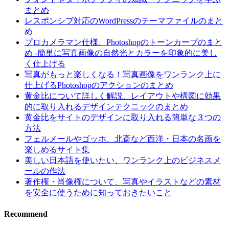
まとめ
レスポンシブ対応のWordPressのテーマファイルのまと
め
プロカメラマン仕様、Photoshopのトーンカーブのまと
め -簡単に写真画像の自然光とカラーを印象的に美し
く仕上げる
写真がもっと楽しくなる！写真画像をワンランク上に
仕上げるPhotoshopのアクションのまとめ
黄金比について詳しく解説、レイアウトや構図に効果
的に取り入れるデザインテクニックのまとめ
黄金比をサイトのデザインに取り入れる簡単な３つの
方法
フェルメールやゴッホ、北斎など西洋・日本の名画を
楽しめるサイト集
美しい日本語を使いたい、ワンランク上のビジネスメ
ールの作法
著作権・肖像権について、写真やイラストなどの素材
を安全に使うために知っておきたいこと
Recommend