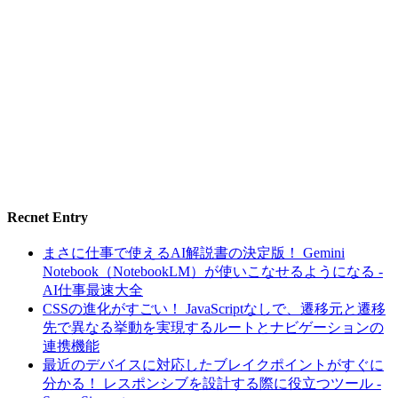
Recnet Entry
まさに仕事で使えるAI解説書の決定版！ Gemini
Notebook（NotebookLM）が使いこなせるようになる -
AI仕事最速大全
CSSの進化がすごい！ JavaScriptなしで、遷移元と遷移
先で異なる挙動を実現するルートとナビゲーションの
連携機能
最近のデバイスに対応したブレイクポイントがすぐに
分かる！ レスポンシブを設計する際に役立つツール -