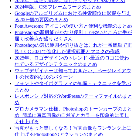
2026年、現在の環境に適したリセットCSSのまとめ
2024年版、CSSフレームワークのまとめ
Googleのアルゴリズムにおける検索順位に影響を与え
る200+個の要因のまとめ
Font Awesome アイコンの使い方と便利な機能のまとめ
Photoshopの新機能がかなり便利！かゆいところに手が
届く改善点が盛りだくさん
Photoshopの選択範囲や切り抜きはこれが一番簡単で正
確！CC 2021で進化した選択範囲とマスクの作成
2025年、ロゴデザインのトレンド -最近のロゴに使わ
れているデザインテクニックのまとめ
ウェブデザイナーは知っておきたい、ページレイアウ
トの代表的な10のパターン
フォントやタイポグラフィの知識・テクニックを学ぶ
まとめ
レスポンシブ対応のWordPressのテーマファイルのまと
め
プロカメラマン仕様、Photoshopのトーンカーブのまと
め -簡単に写真画像の自然光とカラーを印象的に美し
く仕上げる
写真がもっと楽しくなる！写真画像をワンランク上に
仕上げるPhotoshopのアクションのまとめ