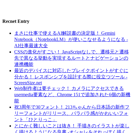
Recnet Entry
まさに仕事で使えるAI解説書の決定版！ Gemini
Notebook（NotebookLM）が使いこなせるようになる -
AI仕事最速大全
CSSの進化がすごい！ JavaScriptなしで、遷移元と遷移
先で異なる挙動を実現するルートとナビゲーションの
連携機能
最近のデバイスに対応したブレイクポイントがすぐに
分かる！ レスポンシブを設計する際に役立つツール -
ScreenSize.net
Web制作者は要チェック！ カメラにアクセスできる
usermedia要素など、Chrome 151で追加された6個の新機
能
祝3周年で30フォント！ 213ちゃんから日本語の新作フ
リーフォントがリリース、パラパラ感がかわいいフォ
ント「ひとりっこ」
とにかく難しいことは抜き！ 手描きのイラストが楽し
く描けるようになる良書 -オシャレをそれっぽく描く