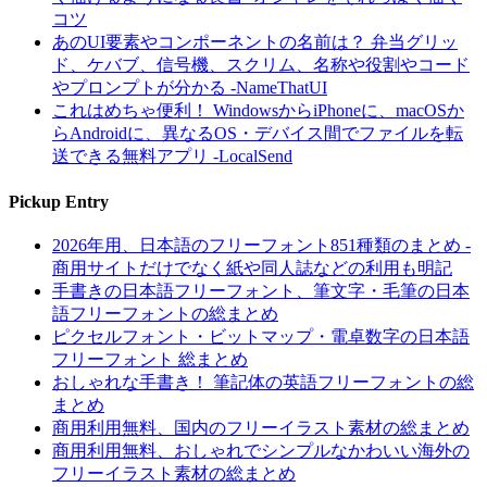
コツ
あのUI要素やコンポーネントの名前は？ 弁当グリッ
ド、ケバブ、信号機、スクリム、名称や役割やコード
やプロンプトが分かる -NameThatUI
これはめちゃ便利！ WindowsからiPhoneに、macOSか
らAndroidに、異なるOS・デバイス間でファイルを転
送できる無料アプリ -LocalSend
Pickup Entry
2026年用、日本語のフリーフォント851種類のまとめ -
商用サイトだけでなく紙や同人誌などの利用も明記
手書きの日本語フリーフォント、筆文字・毛筆の日本
語フリーフォントの総まとめ
ピクセルフォント・ビットマップ・電卓数字の日本語
フリーフォント 総まとめ
おしゃれな手書き！ 筆記体の英語フリーフォントの総
まとめ
商用利用無料、国内のフリーイラスト素材の総まとめ
商用利用無料、おしゃれでシンプルなかわいい海外の
フリーイラスト素材の総まとめ