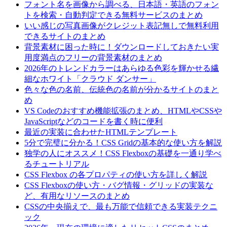
フォント名を画像から調べる、日本語・英語のフォン
トを検索・自動判定できる無料サービスのまとめ
いい感じの写真画像がクレジット表記無しで無料利用
できるサイトのまとめ
背景素材に困った時に！ダウンロードしておきたい実
用度満点のフリーの背景素材のまとめ
2026年のトレンドカラーはあらゆる色彩を輝かせる繊
細なホワイト「クラウド ダンサー」
色々な色の名前、伝統色の名前が分かるサイトのまと
め
VS Codeのおすすめ機能拡張のまとめ、HTMLやCSSや
JavaScriptなどのコードを書く時に便利
最近の実装に合わせたHTMLテンプレート
5分で完璧に分かる！CSS Gridの基本的な使い方を解説
独学の人にオススメ！CSS Flexboxの基礎を一通り学べ
るチュートリアル
CSS Flexbox の各プロパティの使い方を詳しく解説
CSS Flexboxの使い方・バグ情報・グリッドの実装な
ど、有用なリソースのまとめ
CSSの中央揃えで、最も万能で信頼できる実装テクニ
ック