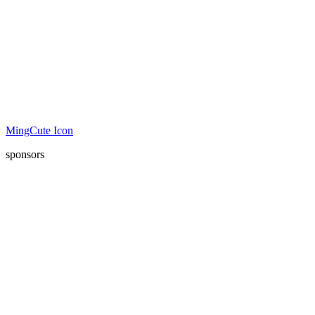
MingCute Icon
sponsors