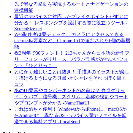
先で異なる挙動を実現するルートとナビゲーションの
連携機能
最近のデバイスに対応したブレイクポイントがすぐに
分かる！ レスポンシブを設計する際に役立つツール -
ScreenSize.net
Web制作者は要チェック！ カメラにアクセスできる
usermedia要素など、Chrome 151で追加された6個の新機
能
祝3周年で30フォント！ 213ちゃんから日本語の新作フ
リーフォントがリリース、パラパラ感がかわいいフォ
ント「ひとりっこ」
とにかく難しいことは抜き！ 手描きのイラストが楽し
く描けるようになる良書 -オシャレをそれっぽく描く
コツ
あのUI要素やコンポーネントの名前は？ 弁当グリッ
ド、ケバブ、信号機、スクリム、名称や役割やコード
やプロンプトが分かる -NameThatUI
これはめちゃ便利！ WindowsからiPhoneに、macOSか
らAndroidに、異なるOS・デバイス間でファイルを転
送できる無料アプリ -LocalSend