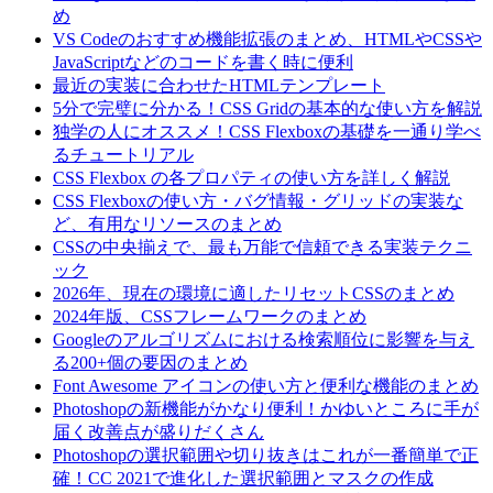
め
VS Codeのおすすめ機能拡張のまとめ、HTMLやCSSや
JavaScriptなどのコードを書く時に便利
最近の実装に合わせたHTMLテンプレート
5分で完璧に分かる！CSS Gridの基本的な使い方を解説
独学の人にオススメ！CSS Flexboxの基礎を一通り学べ
るチュートリアル
CSS Flexbox の各プロパティの使い方を詳しく解説
CSS Flexboxの使い方・バグ情報・グリッドの実装な
ど、有用なリソースのまとめ
CSSの中央揃えで、最も万能で信頼できる実装テクニ
ック
2026年、現在の環境に適したリセットCSSのまとめ
2024年版、CSSフレームワークのまとめ
Googleのアルゴリズムにおける検索順位に影響を与え
る200+個の要因のまとめ
Font Awesome アイコンの使い方と便利な機能のまとめ
Photoshopの新機能がかなり便利！かゆいところに手が
届く改善点が盛りだくさん
Photoshopの選択範囲や切り抜きはこれが一番簡単で正
確！CC 2021で進化した選択範囲とマスクの作成