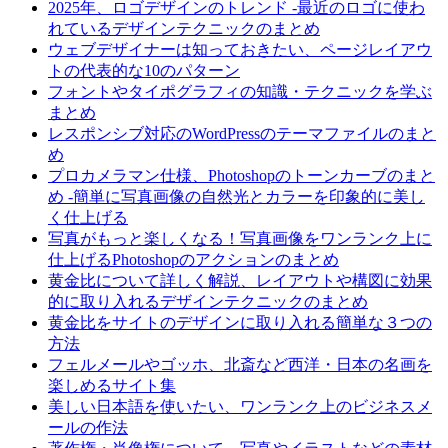
2025年、ロゴデザインのトレンド -最近のロゴに使わ
れているデザインテクニックのまとめ
ウェブデザイナーは知っておきたい、ページレイアウ
トの代表的な10のパターン
フォントやタイポグラフィの知識・テクニックを学ぶ
まとめ
レスポンシブ対応のWordPressのテーマファイルのまと
め
プロカメラマン仕様、Photoshopのトーンカーブのまと
め -簡単に写真画像の自然光とカラーを印象的に美し
く仕上げる
写真がもっと楽しくなる！写真画像をワンランク上に
仕上げるPhotoshopのアクションのまとめ
黄金比について詳しく解説、レイアウトや構図に効果
的に取り入れるデザインテクニックのまとめ
黄金比をサイトのデザインに取り入れる簡単な３つの
方法
フェルメールやゴッホ、北斎など西洋・日本の名画を
楽しめるサイト集
美しい日本語を使いたい、ワンランク上のビジネスメ
ールの作法