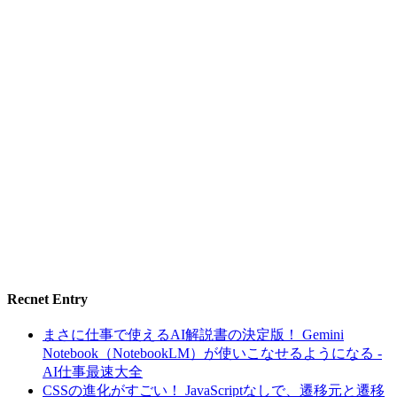
Recnet Entry
まさに仕事で使えるAI解説書の決定版！ Gemini
Notebook（NotebookLM）が使いこなせるようになる -
AI仕事最速大全
CSSの進化がすごい！ JavaScriptなしで、遷移元と遷移