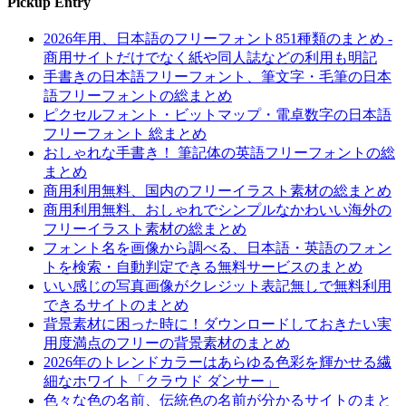
Pickup Entry
2026年用、日本語のフリーフォント851種類のまとめ -
商用サイトだけでなく紙や同人誌などの利用も明記
手書きの日本語フリーフォント、筆文字・毛筆の日本
語フリーフォントの総まとめ
ピクセルフォント・ビットマップ・電卓数字の日本語
フリーフォント 総まとめ
おしゃれな手書き！ 筆記体の英語フリーフォントの総
まとめ
商用利用無料、国内のフリーイラスト素材の総まとめ
商用利用無料、おしゃれでシンプルなかわいい海外の
フリーイラスト素材の総まとめ
フォント名を画像から調べる、日本語・英語のフォン
トを検索・自動判定できる無料サービスのまとめ
いい感じの写真画像がクレジット表記無しで無料利用
できるサイトのまとめ
背景素材に困った時に！ダウンロードしておきたい実
用度満点のフリーの背景素材のまとめ
2026年のトレンドカラーはあらゆる色彩を輝かせる繊
細なホワイト「クラウド ダンサー」
色々な色の名前、伝統色の名前が分かるサイトのまと