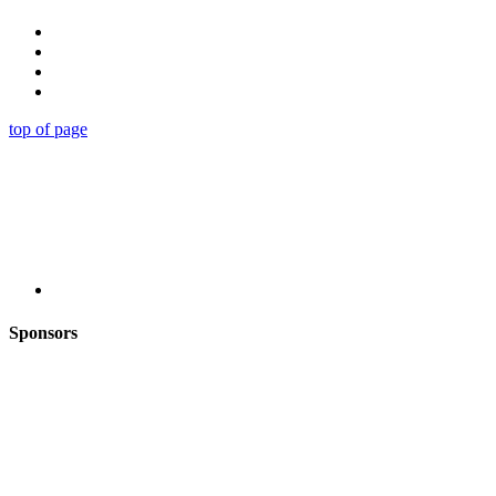
top of page
Sponsors