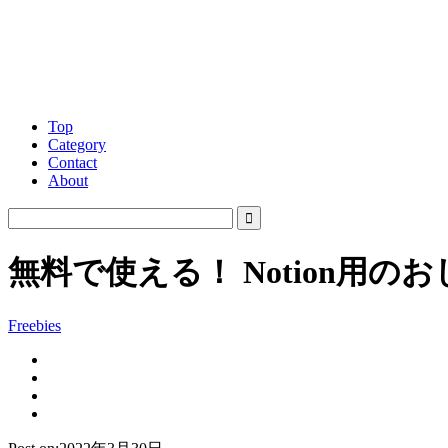
Top
Category
Contact
About
無料で使える！ Notion
Freebies