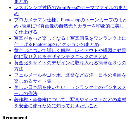
まとめ
レスポンシブ対応のWordPressのテーマファイルのまと
め
プロカメラマン仕様、Photoshopのトーンカーブのまと
め -簡単に写真画像の自然光とカラーを印象的に美し
く仕上げる
写真がもっと楽しくなる！写真画像をワンランク上に
仕上げるPhotoshopのアクションのまとめ
黄金比について詳しく解説、レイアウトや構図に効果
的に取り入れるデザインテクニックのまとめ
黄金比をサイトのデザインに取り入れる簡単な３つの
方法
フェルメールやゴッホ、北斎など西洋・日本の名画を
楽しめるサイト集
美しい日本語を使いたい、ワンランク上のビジネスメ
ールの作法
著作権・肖像権について、写真やイラストなどの素材
を安全に使うために知っておきたいこと
Recommend