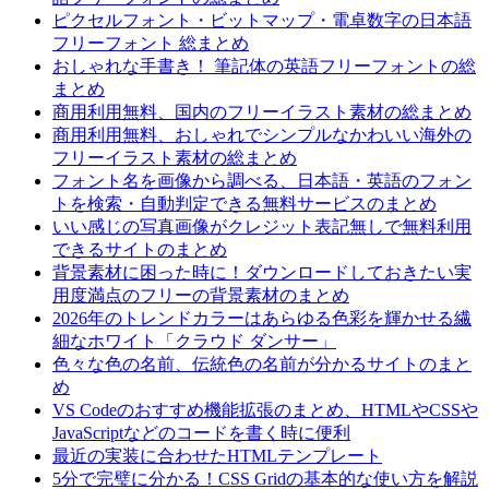
ピクセルフォント・ビットマップ・電卓数字の日本語
フリーフォント 総まとめ
おしゃれな手書き！ 筆記体の英語フリーフォントの総
まとめ
商用利用無料、国内のフリーイラスト素材の総まとめ
商用利用無料、おしゃれでシンプルなかわいい海外の
フリーイラスト素材の総まとめ
フォント名を画像から調べる、日本語・英語のフォン
トを検索・自動判定できる無料サービスのまとめ
いい感じの写真画像がクレジット表記無しで無料利用
できるサイトのまとめ
背景素材に困った時に！ダウンロードしておきたい実
用度満点のフリーの背景素材のまとめ
2026年のトレンドカラーはあらゆる色彩を輝かせる繊
細なホワイト「クラウド ダンサー」
色々な色の名前、伝統色の名前が分かるサイトのまと
め
VS Codeのおすすめ機能拡張のまとめ、HTMLやCSSや
JavaScriptなどのコードを書く時に便利
最近の実装に合わせたHTMLテンプレート
5分で完璧に分かる！CSS Gridの基本的な使い方を解説