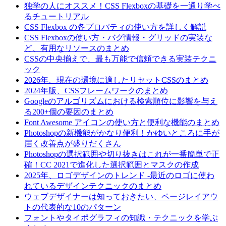
独学の人にオススメ！CSS Flexboxの基礎を一通り学べ
るチュートリアル
CSS Flexbox の各プロパティの使い方を詳しく解説
CSS Flexboxの使い方・バグ情報・グリッドの実装な
ど、有用なリソースのまとめ
CSSの中央揃えで、最も万能で信頼できる実装テクニ
ック
2026年、現在の環境に適したリセットCSSのまとめ
2024年版、CSSフレームワークのまとめ
Googleのアルゴリズムにおける検索順位に影響を与え
る200+個の要因のまとめ
Font Awesome アイコンの使い方と便利な機能のまとめ
Photoshopの新機能がかなり便利！かゆいところに手が
届く改善点が盛りだくさん
Photoshopの選択範囲や切り抜きはこれが一番簡単で正
確！CC 2021で進化した選択範囲とマスクの作成
2025年、ロゴデザインのトレンド -最近のロゴに使わ
れているデザインテクニックのまとめ
ウェブデザイナーは知っておきたい、ページレイアウ
トの代表的な10のパターン
フォントやタイポグラフィの知識・テクニックを学ぶ