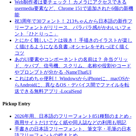
Web制作者は要チェック！ カメラにアクセスできる
usermedia要素など、Chrome 151で追加された6個の新機
能
祝3周年で30フォント！ 213ちゃんから日本語の新作フ
リーフォントがリリース、パラパラ感がかわいいフォ
ント「ひとりっこ」
とにかく難しいことは抜き！ 手描きのイラストが楽し
く描けるようになる良書 -オシャレをそれっぽく描く
コツ
あのUI要素やコンポーネントの名前は？ 弁当グリッ
ド、ケバブ、信号機、スクリム、名称や役割やコード
やプロンプトが分かる -NameThatUI
これはめちゃ便利！ WindowsからiPhoneに、macOSか
らAndroidに、異なるOS・デバイス間でファイルを転
送できる無料アプリ -LocalSend
Pickup Entry
2026年用、日本語のフリーフォント851種類のまとめ -
商用サイトだけでなく紙や同人誌などの利用も明記
手書きの日本語フリーフォント、筆文字・毛筆の日本
語フリーフォントの総まとめ