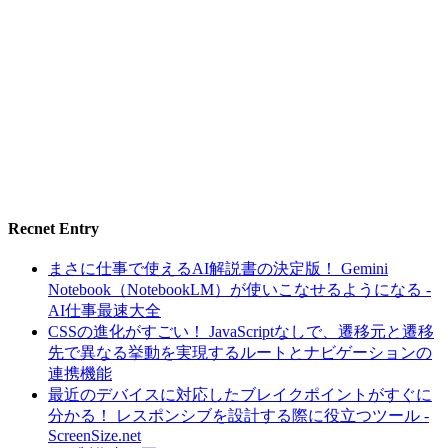
Recnet Entry
まさに仕事で使えるAI解説書の決定版！ Gemini
Notebook（NotebookLM）が使いこなせるようになる -
AI仕事最速大全
CSSの進化がすごい！ JavaScriptなしで、遷移元と遷移
先で異なる挙動を実現するルートとナビゲーションの
連携機能
最近のデバイスに対応したブレイクポイントがすぐに
分かる！ レスポンシブを設計する際に役立つツール -
ScreenSize.net