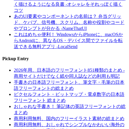
く描けるようになる良書 -オシャレをそれっぽく描く
コツ
あのUI要素やコンポーネントの名前は？ 弁当グリッ
ド、ケバブ、信号機、スクリム、名称や役割やコード
やプロンプトが分かる -NameThatUI
これはめちゃ便利！ WindowsからiPhoneに、macOSか
らAndroidに、異なるOS・デバイス間でファイルを転
送できる無料アプリ -LocalSend
Pickup Entry
2026年用、日本語のフリーフォント851種類のまとめ -
商用サイトだけでなく紙や同人誌などの利用も明記
手書きの日本語フリーフォント、筆文字・毛筆の日本
語フリーフォントの総まとめ
ピクセルフォント・ビットマップ・電卓数字の日本語
フリーフォント 総まとめ
おしゃれな手書き！ 筆記体の英語フリーフォントの総
まとめ
商用利用無料、国内のフリーイラスト素材の総まとめ
商用利用無料、おしゃれでシンプルなかわいい海外の