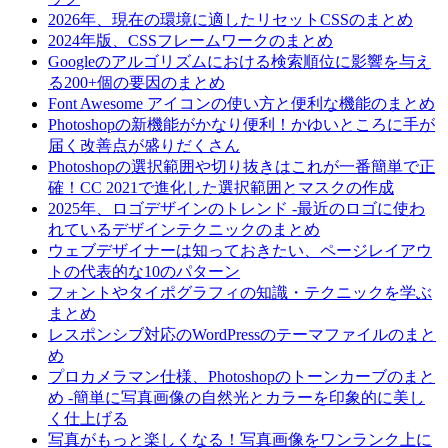
2026年、現在の環境に適したリセットCSSのまとめ
2024年版、CSSフレームワークのまとめ
Googleのアルゴリズムにおける検索順位に影響を与え
る200+個の要因のまとめ
Font Awesome アイコンの使い方と便利な機能のまとめ
Photoshopの新機能がかなり便利！かゆいところに手が
届く改善点が盛りだくさん
Photoshopの選択範囲や切り抜きはこれが一番簡単で正
確！CC 2021で進化した選択範囲とマスクの作成
2025年、ロゴデザインのトレンド -最近のロゴに使わ
れているデザインテクニックのまとめ
ウェブデザイナーは知っておきたい、ページレイアウ
トの代表的な10のパターン
フォントやタイポグラフィの知識・テクニックを学ぶ
まとめ
レスポンシブ対応のWordPressのテーマファイルのまと
め
プロカメラマン仕様、Photoshopのトーンカーブのまと
め -簡単に写真画像の自然光とカラーを印象的に美し
く仕上げる
写真がもっと楽しくなる！写真画像をワンランク上に