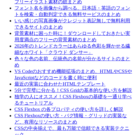
フリーイラスト素材の総まとめ
フォント名を画像から調べる、日本語・英語のフォン
トを検索・自動判定できる無料サービスのまとめ
いい感じの写真画像がクレジット表記無しで無料利用
できるサイトのまとめ
背景素材に困った時に！ダウンロードしておきたい実
用度満点のフリーの背景素材のまとめ
2026年のトレンドカラーはあらゆる色彩を輝かせる繊
細なホワイト「クラウド ダンサー」
色々な色の名前、伝統色の名前が分かるサイトのまと
め
VS Codeのおすすめ機能拡張のまとめ、HTMLやCSSや
JavaScriptなどのコードを書く時に便利
最近の実装に合わせたHTMLテンプレート
5分で完璧に分かる！CSS Gridの基本的な使い方を解説
独学の人にオススメ！CSS Flexboxの基礎を一通り学べ
るチュートリアル
CSS Flexbox の各プロパティの使い方を詳しく解説
CSS Flexboxの使い方・バグ情報・グリッドの実装な
ど、有用なリソースのまとめ
CSSの中央揃えで、最も万能で信頼できる実装テクニ
ック