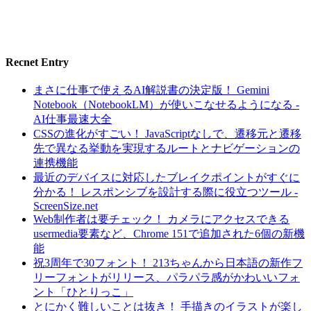
Recnet Entry
まさに仕事で使えるAI解説書の決定版！ Gemini
Notebook（NotebookLM）が使いこなせるようになる -
AI仕事最速大全
CSSの進化がすごい！ JavaScriptなしで、遷移元と遷移
先で異なる挙動を実現するルートとナビゲーションの
連携機能
最近のデバイスに対応したブレイクポイントがすぐに
分かる！ レスポンシブを設計する際に役立つツール -
ScreenSize.net
Web制作者は要チェック！ カメラにアクセスできる
usermedia要素など、Chrome 151で追加された6個の新機
能
祝3周年で30フォント！ 213ちゃんから日本語の新作フ
リーフォントがリリース、パラパラ感がかわいいフォ
ント「ひとりっこ」
とにかく難しいことは抜き！ 手描きのイラストが楽し