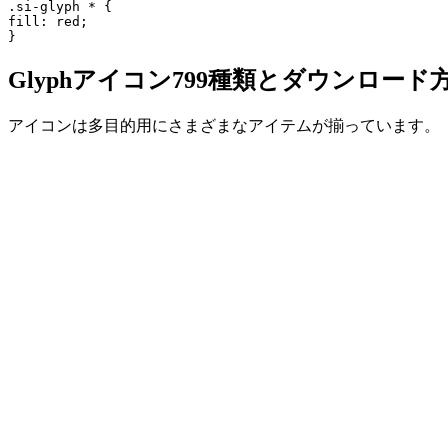
.si-glyph * {

fill: red;

Glyphアイコン799種類とダウンロード
アイコンは多目的用にさまざまなアイテムが揃っています。