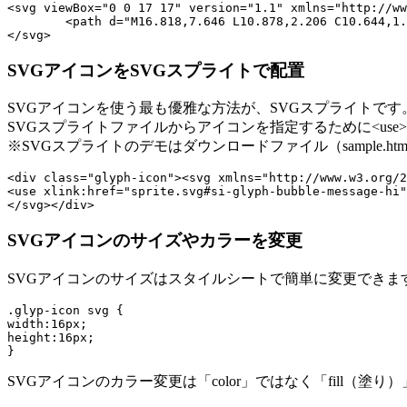
<svg viewBox="0 0 17 17" version="1.1" xmlns="http://ww
	<path d="M16.818,7.646 L10.878,2.206 C10.644,1.992 10.264,1.993 10.029,2.208 L10.024,6.001 L2,6.001 C1.447,6.001 1,6.448 1,7.001 L1,9.001 C1,9.554 1.447,10.001 2,10.001 L10.019,10.001 L10.013,13.878 C10.245,14.091 10.626,14.09 10.862,13.875 L16.816,8.423 C17.049,8.206 17.052,7.859 16.818,7.646 L16.818,7.646 Z" fill="#434343" class="si-glyph-fill"></path>

SVGアイコンをSVGスプライトで配置
SVGアイコンを使う最も優雅な方法が、SVGスプライトです
SVGスプライトファイルからアイコンを指定するために<use
※SVGスプライトのデモはダウンロードファイル（sample.h
<div class="glyph-icon"><svg xmlns="http://www.w3.org/2
<use xlink:href="sprite.svg#si-glyph-bubble-message-hi"
SVGアイコンのサイズやカラーを変更
SVGアイコンのサイズはスタイルシートで簡単に変更できま
.glyp-icon svg {

width:16px;

height:16px;

SVGアイコンのカラー変更は「color」ではなく「fill（塗