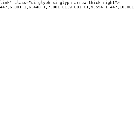
link" class="si-glyph si-glyph-arrow-thick-right">
