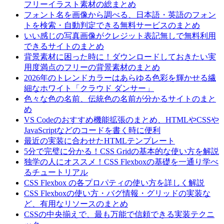
フリーイラスト素材の総まとめ
フォント名を画像から調べる、日本語・英語のフォン
トを検索・自動判定できる無料サービスのまとめ
いい感じの写真画像がクレジット表記無しで無料利用
できるサイトのまとめ
背景素材に困った時に！ダウンロードしておきたい実
用度満点のフリーの背景素材のまとめ
2026年のトレンドカラーはあらゆる色彩を輝かせる繊
細なホワイト「クラウド ダンサー」
色々な色の名前、伝統色の名前が分かるサイトのまと
め
VS Codeのおすすめ機能拡張のまとめ、HTMLやCSSや
JavaScriptなどのコードを書く時に便利
最近の実装に合わせたHTMLテンプレート
5分で完璧に分かる！CSS Gridの基本的な使い方を解説
独学の人にオススメ！CSS Flexboxの基礎を一通り学べ
るチュートリアル
CSS Flexbox の各プロパティの使い方を詳しく解説
CSS Flexboxの使い方・バグ情報・グリッドの実装な
ど、有用なリソースのまとめ
CSSの中央揃えで、最も万能で信頼できる実装テクニ