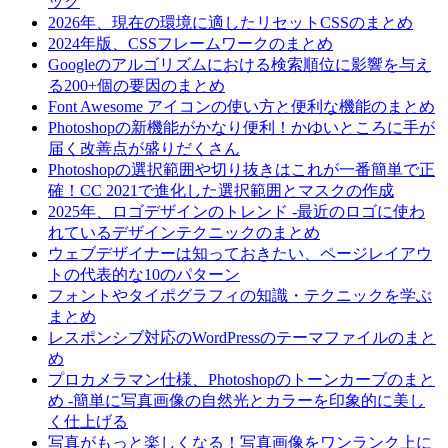
ック
2026年、現在の環境に適したリセットCSSのまとめ
2024年版、CSSフレームワークのまとめ
Googleのアルゴリズムにおける検索順位に影響を与え
る200+個の要因のまとめ
Font Awesome アイコンの使い方と便利な機能のまとめ
Photoshopの新機能がかなり便利！かゆいところに手が
届く改善点が盛りだくさん
Photoshopの選択範囲や切り抜きはこれが一番簡単で正
確！CC 2021で進化した選択範囲とマスクの作成
2025年、ロゴデザインのトレンド -最近のロゴに使わ
れているデザインテクニックのまとめ
ウェブデザイナーは知っておきたい、ページレイアウ
トの代表的な10のパターン
フォントやタイポグラフィの知識・テクニックを学ぶ
まとめ
レスポンシブ対応のWordPressのテーマファイルのまと
め
プロカメラマン仕様、Photoshopのトーンカーブのまと
め -簡単に写真画像の自然光とカラーを印象的に美し
く仕上げる
写真がもっと楽しくなる！写真画像をワンランク上に