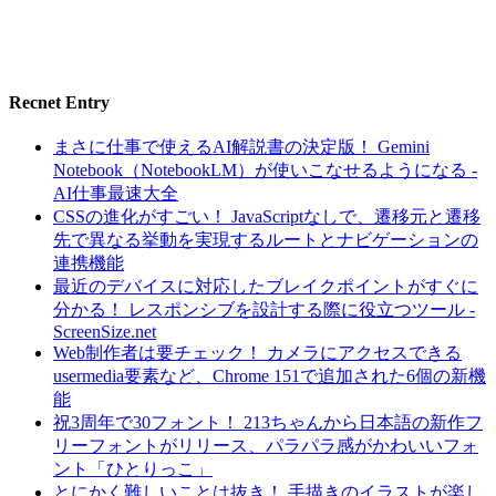
Recnet Entry
まさに仕事で使えるAI解説書の決定版！ Gemini
Notebook（NotebookLM）が使いこなせるようになる -
AI仕事最速大全
CSSの進化がすごい！ JavaScriptなしで、遷移元と遷移
先で異なる挙動を実現するルートとナビゲーションの
連携機能
最近のデバイスに対応したブレイクポイントがすぐに
分かる！ レスポンシブを設計する際に役立つツール -
ScreenSize.net
Web制作者は要チェック！ カメラにアクセスできる
usermedia要素など、Chrome 151で追加された6個の新機
能
祝3周年で30フォント！ 213ちゃんから日本語の新作フ
リーフォントがリリース、パラパラ感がかわいいフォ
ント「ひとりっこ」
とにかく難しいことは抜き！ 手描きのイラストが楽し