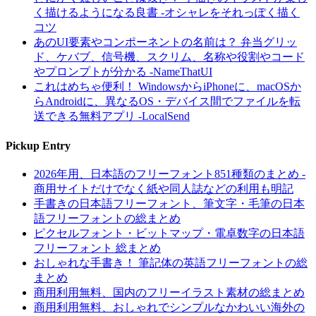
く描けるようになる良書 -オシャレをそれっぽく描く
コツ
あのUI要素やコンポーネントの名前は？ 弁当グリッ
ド、ケバブ、信号機、スクリム、名称や役割やコード
やプロンプトが分かる -NameThatUI
これはめちゃ便利！ WindowsからiPhoneに、macOSか
らAndroidに、異なるOS・デバイス間でファイルを転
送できる無料アプリ -LocalSend
Pickup Entry
2026年用、日本語のフリーフォント851種類のまとめ -
商用サイトだけでなく紙や同人誌などの利用も明記
手書きの日本語フリーフォント、筆文字・毛筆の日本
語フリーフォントの総まとめ
ピクセルフォント・ビットマップ・電卓数字の日本語
フリーフォント 総まとめ
おしゃれな手書き！ 筆記体の英語フリーフォントの総
まとめ
商用利用無料、国内のフリーイラスト素材の総まとめ
商用利用無料、おしゃれでシンプルなかわいい海外の