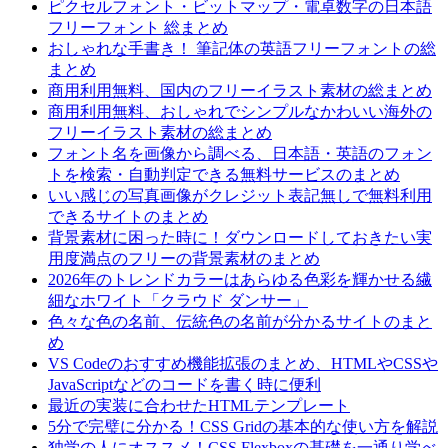
ピクセルフォント・ビットマップ・電卓数字の日本語
フリーフォント 総まとめ
おしゃれな手書き！ 筆記体の英語フリーフォントの総
まとめ
商用利用無料、国内のフリーイラスト素材の総まとめ
商用利用無料、おしゃれでシンプルなかわいい海外の
フリーイラスト素材の総まとめ
フォント名を画像から調べる、日本語・英語のフォン
トを検索・自動判定できる無料サービスのまとめ
いい感じの写真画像がクレジット表記無しで無料利用
できるサイトのまとめ
背景素材に困った時に！ダウンロードしておきたい実
用度満点のフリーの背景素材のまとめ
2026年のトレンドカラーはあらゆる色彩を輝かせる繊
細なホワイト「クラウド ダンサー」
色々な色の名前、伝統色の名前が分かるサイトのまと
め
VS Codeのおすすめ機能拡張のまとめ、HTMLやCSSや
JavaScriptなどのコードを書く時に便利
最近の実装に合わせたHTMLテンプレート
5分で完璧に分かる！CSS Gridの基本的な使い方を解説
独学の人にオススメ！CSS Flexboxの基礎を一通り学べ