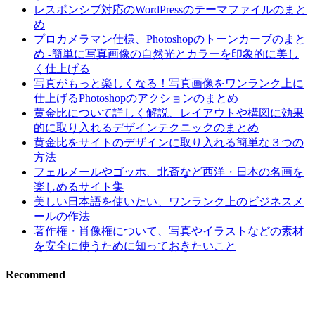
レスポンシブ対応のWordPressのテーマファイルのまと
め
プロカメラマン仕様、Photoshopのトーンカーブのまと
め -簡単に写真画像の自然光とカラーを印象的に美し
く仕上げる
写真がもっと楽しくなる！写真画像をワンランク上に
仕上げるPhotoshopのアクションのまとめ
黄金比について詳しく解説、レイアウトや構図に効果
的に取り入れるデザインテクニックのまとめ
黄金比をサイトのデザインに取り入れる簡単な３つの
方法
フェルメールやゴッホ、北斎など西洋・日本の名画を
楽しめるサイト集
美しい日本語を使いたい、ワンランク上のビジネスメ
ールの作法
著作権・肖像権について、写真やイラストなどの素材
を安全に使うために知っておきたいこと
Recommend