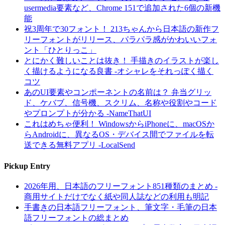
usermedia要素など、Chrome 151で追加された6個の新機
能
祝3周年で30フォント！ 213ちゃんから日本語の新作フ
リーフォントがリリース、パラパラ感がかわいいフォ
ント「ひとりっこ」
とにかく難しいことは抜き！ 手描きのイラストが楽し
く描けるようになる良書 -オシャレをそれっぽく描く
コツ
あのUI要素やコンポーネントの名前は？ 弁当グリッ
ド、ケバブ、信号機、スクリム、名称や役割やコード
やプロンプトが分かる -NameThatUI
これはめちゃ便利！ WindowsからiPhoneに、macOSか
らAndroidに、異なるOS・デバイス間でファイルを転
送できる無料アプリ -LocalSend
Pickup Entry
2026年用、日本語のフリーフォント851種類のまとめ -
商用サイトだけでなく紙や同人誌などの利用も明記
手書きの日本語フリーフォント、筆文字・毛筆の日本
語フリーフォントの総まとめ