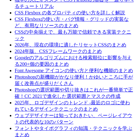
るチュートリアル
CSS Flexbox の各プロパティの使い方を詳しく解説
CSS Flexboxの使い方・バグ情報・グリッドの実装な
ど、有用なリソースのまとめ
CSSの中央揃えで、最も万能で信頼できる実装テクニ
ック
2026年、現在の環境に適したリセットCSSのまとめ
2024年版、CSSフレームワークのまとめ
Googleのアルゴリズムにおける検索順位に影響を与え
る200+個の要因のまとめ
Font Awesome アイコンの使い方と便利な機能のまとめ
Photoshopの新機能がかなり便利！かゆいところに手が
届く改善点が盛りだくさん
Photoshopの選択範囲や切り抜きはこれが一番簡単で正
確！CC 2021で進化した選択範囲とマスクの作成
2025年、ロゴデザインのトレンド -最近のロゴに使わ
れているデザインテクニックのまとめ
ウェブデザイナーは知っておきたい、ページレイアウ
トの代表的な10のパターン
フォントやタイポグラフィの知識・テクニックを学ぶ
まとめ