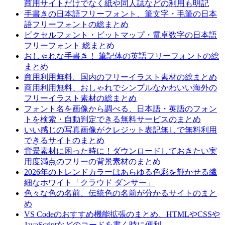
商用サイトだけでなく紙や同人誌などの利用も明記
手書きの日本語フリーフォント、筆文字・毛筆の日本
語フリーフォントの総まとめ
ピクセルフォント・ビットマップ・電卓数字の日本語
フリーフォント 総まとめ
おしゃれな手書き！ 筆記体の英語フリーフォントの総
まとめ
商用利用無料、国内のフリーイラスト素材の総まとめ
商用利用無料、おしゃれでシンプルなかわいい海外の
フリーイラスト素材の総まとめ
フォント名を画像から調べる、日本語・英語のフォン
トを検索・自動判定できる無料サービスのまとめ
いい感じの写真画像がクレジット表記無しで無料利用
できるサイトのまとめ
背景素材に困った時に！ダウンロードしておきたい実
用度満点のフリーの背景素材のまとめ
2026年のトレンドカラーはあらゆる色彩を輝かせる繊
細なホワイト「クラウド ダンサー」
色々な色の名前、伝統色の名前が分かるサイトのまと
め
VS Codeのおすすめ機能拡張のまとめ、HTMLやCSSや
JavaScriptなどのコードを書く時に便利