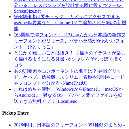
分かる！ レスポンシブを設計する際に役立つツール -
ScreenSize.net
Web制作者は要チェック！ カメラにアクセスできる
usermedia要素など、Chrome 151で追加された6個の新機
能
祝3周年で30フォント！ 213ちゃんから日本語の新作フ
リーフォントがリリース、パラパラ感がかわいいフォ
ント「ひとりっこ」
とにかく難しいことは抜き！ 手描きのイラストが楽し
く描けるようになる良書 -オシャレをそれっぽく描く
コツ
あのUI要素やコンポーネントの名前は？ 弁当グリッ
ド、ケバブ、信号機、スクリム、名称や役割やコード
やプロンプトが分かる -NameThatUI
これはめちゃ便利！ WindowsからiPhoneに、macOSか
らAndroidに、異なるOS・デバイス間でファイルを転
送できる無料アプリ -LocalSend
Pickup Entry
2026年用、日本語のフリーフォント851種類のまとめ -