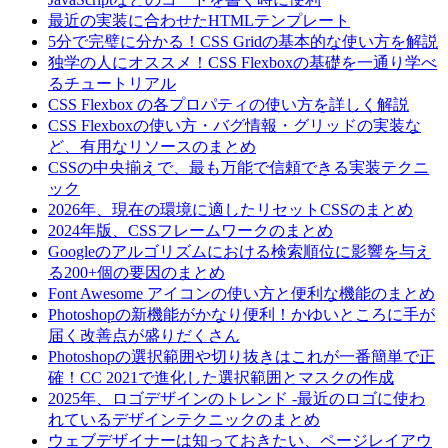
最近の実装に合わせたHTMLテンプレート
5分で完璧に分かる！CSS Gridの基本的な使い方を解説
独学の人にオススメ！CSS Flexboxの基礎を一通り学べ
るチュートリアル
CSS Flexbox の各プロパティの使い方を詳しく解説
CSS Flexboxの使い方・バグ情報・グリッドの実装な
ど、有用なリソースのまとめ
CSSの中央揃えで、最も万能で信頼できる実装テクニ
ック
2026年、現在の環境に適したリセットCSSのまとめ
2024年版、CSSフレームワークのまとめ
Googleのアルゴリズムにおける検索順位に影響を与え
る200+個の要因のまとめ
Font Awesome アイコンの使い方と便利な機能のまとめ
Photoshopの新機能がかなり便利！かゆいところに手が
届く改善点が盛りだくさん
Photoshopの選択範囲や切り抜きはこれが一番簡単で正
確！CC 2021で進化した選択範囲とマスクの作成
2025年、ロゴデザインのトレンド -最近のロゴに使わ
れているデザインテクニックのまとめ
ウェブデザイナーは知っておきたい、ページレイアウ