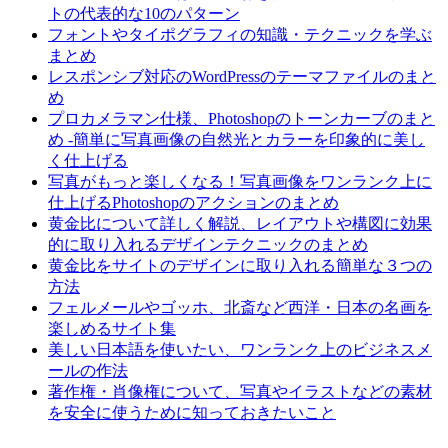
トの代表的な10のパターン
フォントやタイポグラフィの知識・テクニックを学ぶ
まとめ
レスポンシブ対応のWordPressのテーマファイルのまと
め
プロカメラマン仕様、Photoshopのトーンカーブのまと
め -簡単に写真画像の自然光とカラーを印象的に美し
く仕上げる
写真がもっと楽しくなる！写真画像をワンランク上に
仕上げるPhotoshopのアクションのまとめ
黄金比について詳しく解説、レイアウトや構図に効果
的に取り入れるデザインテクニックのまとめ
黄金比をサイトのデザインに取り入れる簡単な３つの
方法
フェルメールやゴッホ、北斎など西洋・日本の名画を
楽しめるサイト集
美しい日本語を使いたい、ワンランク上のビジネスメ
ールの作法
著作権・肖像権について、写真やイラストなどの素材
を安全に使うために知っておきたいこと