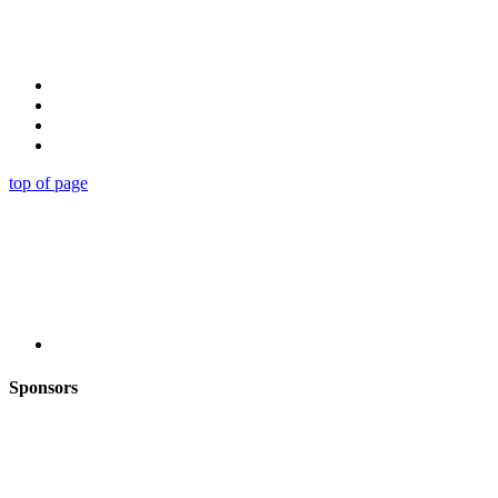
top of page
Sponsors