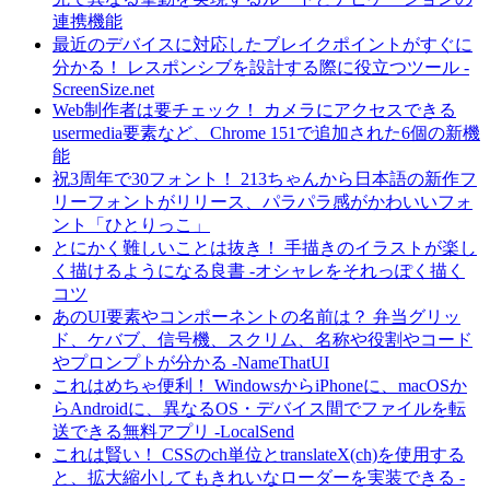
連携機能
最近のデバイスに対応したブレイクポイントがすぐに
分かる！ レスポンシブを設計する際に役立つツール -
ScreenSize.net
Web制作者は要チェック！ カメラにアクセスできる
usermedia要素など、Chrome 151で追加された6個の新機
能
祝3周年で30フォント！ 213ちゃんから日本語の新作フ
リーフォントがリリース、パラパラ感がかわいいフォ
ント「ひとりっこ」
とにかく難しいことは抜き！ 手描きのイラストが楽し
く描けるようになる良書 -オシャレをそれっぽく描く
コツ
あのUI要素やコンポーネントの名前は？ 弁当グリッ
ド、ケバブ、信号機、スクリム、名称や役割やコード
やプロンプトが分かる -NameThatUI
これはめちゃ便利！ WindowsからiPhoneに、macOSか
らAndroidに、異なるOS・デバイス間でファイルを転
送できる無料アプリ -LocalSend
これは賢い！ CSSのch単位とtranslateX(ch)を使用する
と、拡大縮小してもきれいなローダーを実装できる -