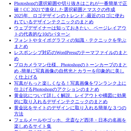
Photoshopの選択範囲や切り抜きはこれが一番簡単で正
確！CC 2021で進化した選択範囲とマスクの作成
2025年、ロゴデザインのトレンド -最近のロゴに使わ
れているデザインテクニックのまとめ
ウェブデザイナーは知っておきたい、ページレイアウ
トの代表的な10のパターン
フォントやタイポグラフィの知識・テクニックを学ぶ
まとめ
レスポンシブ対応のWordPressのテーマファイルのまと
め
プロカメラマン仕様、Photoshopのトーンカーブのまと
め -簡単に写真画像の自然光とカラーを印象的に美し
く仕上げる
写真がもっと楽しくなる！写真画像をワンランク上に
仕上げるPhotoshopのアクションのまとめ
黄金比について詳しく解説、レイアウトや構図に効果
的に取り入れるデザインテクニックのまとめ
黄金比をサイトのデザインに取り入れる簡単な３つの
方法
フェルメールやゴッホ、北斎など西洋・日本の名画を
楽しめるサイト集