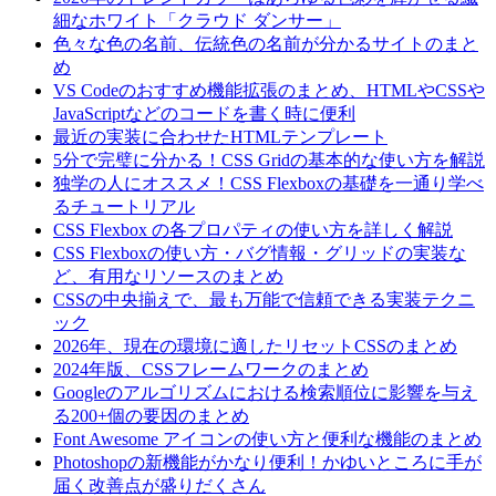
細なホワイト「クラウド ダンサー」
色々な色の名前、伝統色の名前が分かるサイトのまと
め
VS Codeのおすすめ機能拡張のまとめ、HTMLやCSSや
JavaScriptなどのコードを書く時に便利
最近の実装に合わせたHTMLテンプレート
5分で完璧に分かる！CSS Gridの基本的な使い方を解説
独学の人にオススメ！CSS Flexboxの基礎を一通り学べ
るチュートリアル
CSS Flexbox の各プロパティの使い方を詳しく解説
CSS Flexboxの使い方・バグ情報・グリッドの実装な
ど、有用なリソースのまとめ
CSSの中央揃えで、最も万能で信頼できる実装テクニ
ック
2026年、現在の環境に適したリセットCSSのまとめ
2024年版、CSSフレームワークのまとめ
Googleのアルゴリズムにおける検索順位に影響を与え
る200+個の要因のまとめ
Font Awesome アイコンの使い方と便利な機能のまとめ
Photoshopの新機能がかなり便利！かゆいところに手が
届く改善点が盛りだくさん