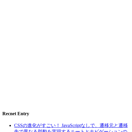
Recnet Entry
CSSの進化がすごい！ JavaScriptなしで、遷移元と遷移
先で異なる挙動を実現するルートとナビゲーションの