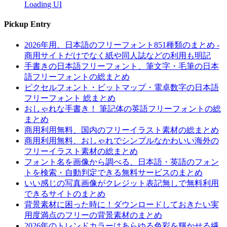
Loading UI
Pickup Entry
2026年用、日本語のフリーフォント851種類のまとめ -
商用サイトだけでなく紙や同人誌などの利用も明記
手書きの日本語フリーフォント、筆文字・毛筆の日本
語フリーフォントの総まとめ
ピクセルフォント・ビットマップ・電卓数字の日本語
フリーフォント 総まとめ
おしゃれな手書き！ 筆記体の英語フリーフォントの総
まとめ
商用利用無料、国内のフリーイラスト素材の総まとめ
商用利用無料、おしゃれでシンプルなかわいい海外の
フリーイラスト素材の総まとめ
フォント名を画像から調べる、日本語・英語のフォン
トを検索・自動判定できる無料サービスのまとめ
いい感じの写真画像がクレジット表記無しで無料利用
できるサイトのまとめ
背景素材に困った時に！ダウンロードしておきたい実
用度満点のフリーの背景素材のまとめ
2026年のトレンドカラーはあらゆる色彩を輝かせる繊