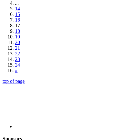
...
14
15
16
17
18
19
20
21
22
23
24
»
top of page
Sponsors