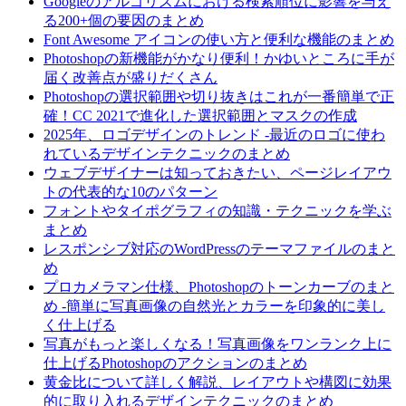
Googleのアルゴリズムにおける検索順位に影響を与え
る200+個の要因のまとめ
Font Awesome アイコンの使い方と便利な機能のまとめ
Photoshopの新機能がかなり便利！かゆいところに手が
届く改善点が盛りだくさん
Photoshopの選択範囲や切り抜きはこれが一番簡単で正
確！CC 2021で進化した選択範囲とマスクの作成
2025年、ロゴデザインのトレンド -最近のロゴに使わ
れているデザインテクニックのまとめ
ウェブデザイナーは知っておきたい、ページレイアウ
トの代表的な10のパターン
フォントやタイポグラフィの知識・テクニックを学ぶ
まとめ
レスポンシブ対応のWordPressのテーマファイルのまと
め
プロカメラマン仕様、Photoshopのトーンカーブのまと
め -簡単に写真画像の自然光とカラーを印象的に美し
く仕上げる
写真がもっと楽しくなる！写真画像をワンランク上に
仕上げるPhotoshopのアクションのまとめ
黄金比について詳しく解説、レイアウトや構図に効果
的に取り入れるデザインテクニックのまとめ