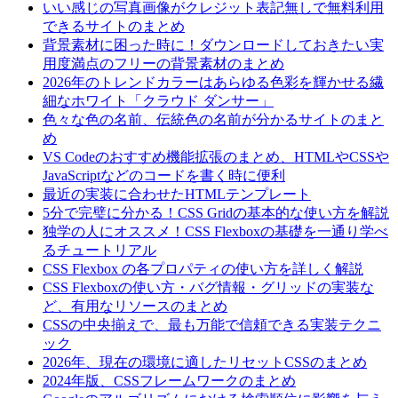
いい感じの写真画像がクレジット表記無しで無料利用
できるサイトのまとめ
背景素材に困った時に！ダウンロードしておきたい実
用度満点のフリーの背景素材のまとめ
2026年のトレンドカラーはあらゆる色彩を輝かせる繊
細なホワイト「クラウド ダンサー」
色々な色の名前、伝統色の名前が分かるサイトのまと
め
VS Codeのおすすめ機能拡張のまとめ、HTMLやCSSや
JavaScriptなどのコードを書く時に便利
最近の実装に合わせたHTMLテンプレート
5分で完璧に分かる！CSS Gridの基本的な使い方を解説
独学の人にオススメ！CSS Flexboxの基礎を一通り学べ
るチュートリアル
CSS Flexbox の各プロパティの使い方を詳しく解説
CSS Flexboxの使い方・バグ情報・グリッドの実装な
ど、有用なリソースのまとめ
CSSの中央揃えで、最も万能で信頼できる実装テクニ
ック
2026年、現在の環境に適したリセットCSSのまとめ
2024年版、CSSフレームワークのまとめ