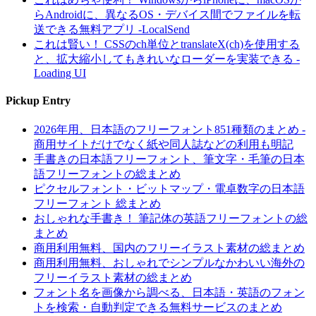
らAndroidに、異なるOS・デバイス間でファイルを転
送できる無料アプリ -LocalSend
これは賢い！ CSSのch単位とtranslateX(ch)を使用する
と、拡大縮小してもきれいなローダーを実装できる -
Loading UI
Pickup Entry
2026年用、日本語のフリーフォント851種類のまとめ -
商用サイトだけでなく紙や同人誌などの利用も明記
手書きの日本語フリーフォント、筆文字・毛筆の日本
語フリーフォントの総まとめ
ピクセルフォント・ビットマップ・電卓数字の日本語
フリーフォント 総まとめ
おしゃれな手書き！ 筆記体の英語フリーフォントの総
まとめ
商用利用無料、国内のフリーイラスト素材の総まとめ
商用利用無料、おしゃれでシンプルなかわいい海外の
フリーイラスト素材の総まとめ
フォント名を画像から調べる、日本語・英語のフォン
トを検索・自動判定できる無料サービスのまとめ