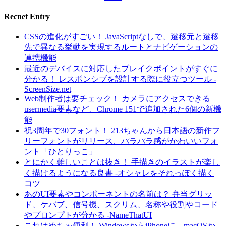
Recnet Entry
CSSの進化がすごい！ JavaScriptなしで、遷移元と遷移
先で異なる挙動を実現するルートとナビゲーションの
連携機能
最近のデバイスに対応したブレイクポイントがすぐに
分かる！ レスポンシブを設計する際に役立つツール -
ScreenSize.net
Web制作者は要チェック！ カメラにアクセスできる
usermedia要素など、Chrome 151で追加された6個の新機
能
祝3周年で30フォント！ 213ちゃんから日本語の新作フ
リーフォントがリリース、パラパラ感がかわいいフォ
ント「ひとりっこ」
とにかく難しいことは抜き！ 手描きのイラストが楽し
く描けるようになる良書 -オシャレをそれっぽく描く
コツ
あのUI要素やコンポーネントの名前は？ 弁当グリッ
ド、ケバブ、信号機、スクリム、名称や役割やコード
やプロンプトが分かる -NameThatUI
これはめちゃ便利！ WindowsからiPhoneに、macOSか