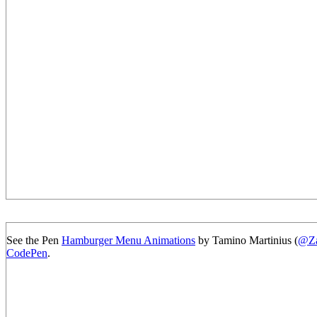
See the Pen
Hamburger Menu Animations
by Tamino Martinius (
@Z
CodePen
.