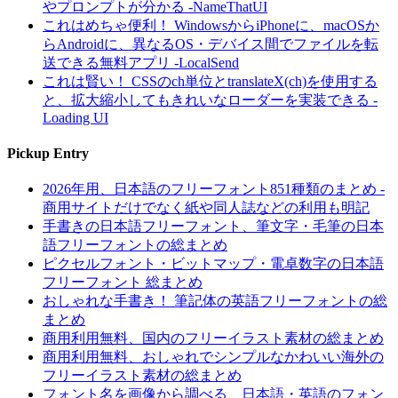
やプロンプトが分かる -NameThatUI
これはめちゃ便利！ WindowsからiPhoneに、macOSか
らAndroidに、異なるOS・デバイス間でファイルを転
送できる無料アプリ -LocalSend
これは賢い！ CSSのch単位とtranslateX(ch)を使用する
と、拡大縮小してもきれいなローダーを実装できる -
Loading UI
Pickup Entry
2026年用、日本語のフリーフォント851種類のまとめ -
商用サイトだけでなく紙や同人誌などの利用も明記
手書きの日本語フリーフォント、筆文字・毛筆の日本
語フリーフォントの総まとめ
ピクセルフォント・ビットマップ・電卓数字の日本語
フリーフォント 総まとめ
おしゃれな手書き！ 筆記体の英語フリーフォントの総
まとめ
商用利用無料、国内のフリーイラスト素材の総まとめ
商用利用無料、おしゃれでシンプルなかわいい海外の
フリーイラスト素材の総まとめ
フォント名を画像から調べる、日本語・英語のフォン