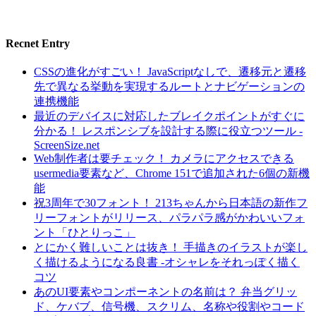
Recnet Entry
CSSの進化がすごい！ JavaScriptなしで、遷移元と遷移
先で異なる挙動を実現するルートとナビゲーションの
連携機能
最近のデバイスに対応したブレイクポイントがすぐに
分かる！ レスポンシブを設計する際に役立つツール -
ScreenSize.net
Web制作者は要チェック！ カメラにアクセスできる
usermedia要素など、Chrome 151で追加された6個の新機
能
祝3周年で30フォント！ 213ちゃんから日本語の新作フ
リーフォントがリリース、パラパラ感がかわいいフォ
ント「ひとりっこ」
とにかく難しいことは抜き！ 手描きのイラストが楽し
く描けるようになる良書 -オシャレをそれっぽく描く
コツ
あのUI要素やコンポーネントの名前は？ 弁当グリッ
ド、ケバブ、信号機、スクリム、名称や役割やコード