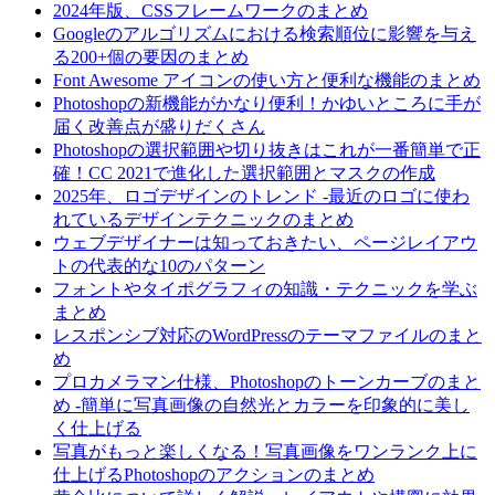
2024年版、CSSフレームワークのまとめ
Googleのアルゴリズムにおける検索順位に影響を与え
る200+個の要因のまとめ
Font Awesome アイコンの使い方と便利な機能のまとめ
Photoshopの新機能がかなり便利！かゆいところに手が
届く改善点が盛りだくさん
Photoshopの選択範囲や切り抜きはこれが一番簡単で正
確！CC 2021で進化した選択範囲とマスクの作成
2025年、ロゴデザインのトレンド -最近のロゴに使わ
れているデザインテクニックのまとめ
ウェブデザイナーは知っておきたい、ページレイアウ
トの代表的な10のパターン
フォントやタイポグラフィの知識・テクニックを学ぶ
まとめ
レスポンシブ対応のWordPressのテーマファイルのまと
め
プロカメラマン仕様、Photoshopのトーンカーブのまと
め -簡単に写真画像の自然光とカラーを印象的に美し
く仕上げる
写真がもっと楽しくなる！写真画像をワンランク上に
仕上げるPhotoshopのアクションのまとめ