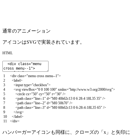
通常のアニメーション
アイコンはSVGで実装されています。
HTML
1
<
div
class
=
"menu cross menu--1"
>
2
<
label
>
3
<
input
type
=
"checkbox"
>
4
<
svg
viewBox
=
"0 0 100 100"
xmlns
=
"http://www.w3.org/2000/svg"
>
5
<
circle
cx
=
"50"
cy
=
"50"
r
=
"30"
/
>
6
<
path
class
=
"line--1"
d
=
"M0 40h62c13 0 6 28-4 18L35 35"
/
>
7
<
path
class
=
"line--2"
d
=
"M0 50h70"
/
>
8
<
path
class
=
"line--3"
d
=
"M0 60h62c13 0 6-28-4-18L35 65"
/
>
9
<
/
svg
>
10
<
/
label
>
11
<
/
div
>
ハンバーガーアイコンも同様に、クローズの「x」と矢印に