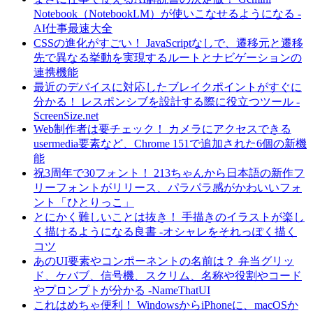
Notebook（NotebookLM）が使いこなせるようになる -
AI仕事最速大全
CSSの進化がすごい！ JavaScriptなしで、遷移元と遷移
先で異なる挙動を実現するルートとナビゲーションの
連携機能
最近のデバイスに対応したブレイクポイントがすぐに
分かる！ レスポンシブを設計する際に役立つツール -
ScreenSize.net
Web制作者は要チェック！ カメラにアクセスできる
usermedia要素など、Chrome 151で追加された6個の新機
能
祝3周年で30フォント！ 213ちゃんから日本語の新作フ
リーフォントがリリース、パラパラ感がかわいいフォ
ント「ひとりっこ」
とにかく難しいことは抜き！ 手描きのイラストが楽し
く描けるようになる良書 -オシャレをそれっぽく描く
コツ
あのUI要素やコンポーネントの名前は？ 弁当グリッ
ド、ケバブ、信号機、スクリム、名称や役割やコード
やプロンプトが分かる -NameThatUI
これはめちゃ便利！ WindowsからiPhoneに、macOSか