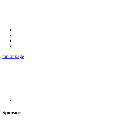
top of page
Sponsors