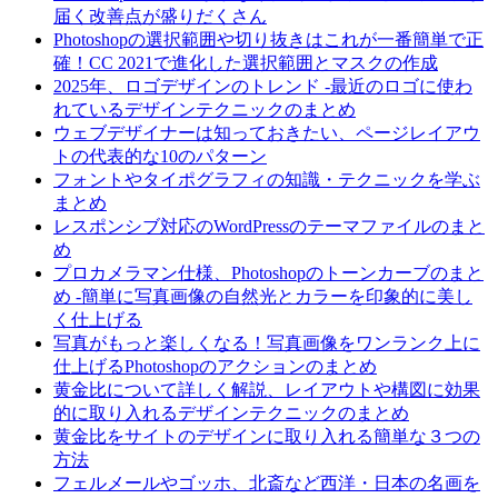
届く改善点が盛りだくさん
Photoshopの選択範囲や切り抜きはこれが一番簡単で正
確！CC 2021で進化した選択範囲とマスクの作成
2025年、ロゴデザインのトレンド -最近のロゴに使わ
れているデザインテクニックのまとめ
ウェブデザイナーは知っておきたい、ページレイアウ
トの代表的な10のパターン
フォントやタイポグラフィの知識・テクニックを学ぶ
まとめ
レスポンシブ対応のWordPressのテーマファイルのまと
め
プロカメラマン仕様、Photoshopのトーンカーブのまと
め -簡単に写真画像の自然光とカラーを印象的に美し
く仕上げる
写真がもっと楽しくなる！写真画像をワンランク上に
仕上げるPhotoshopのアクションのまとめ
黄金比について詳しく解説、レイアウトや構図に効果
的に取り入れるデザインテクニックのまとめ
黄金比をサイトのデザインに取り入れる簡単な３つの
方法
フェルメールやゴッホ、北斎など西洋・日本の名画を