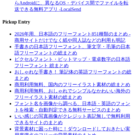
らAndroidに、異なるOS・デバイス間でファイルを転
送できる無料アプリ -LocalSend
Pickup Entry
2026年用、日本語のフリーフォント851種類のまとめ -
商用サイトだけでなく紙や同人誌などの利用も明記
手書きの日本語フリーフォント、筆文字・毛筆の日本
語フリーフォントの総まとめ
ピクセルフォント・ビットマップ・電卓数字の日本語
フリーフォント 総まとめ
おしゃれな手書き！ 筆記体の英語フリーフォントの総
まとめ
商用利用無料、国内のフリーイラスト素材の総まとめ
商用利用無料、おしゃれでシンプルなかわいい海外の
フリーイラスト素材の総まとめ
フォント名を画像から調べる、日本語・英語のフォン
トを検索・自動判定できる無料サービスのまとめ
いい感じの写真画像がクレジット表記無しで無料利用
できるサイトのまとめ
背景素材に困った時に！ダウンロードしておきたい実