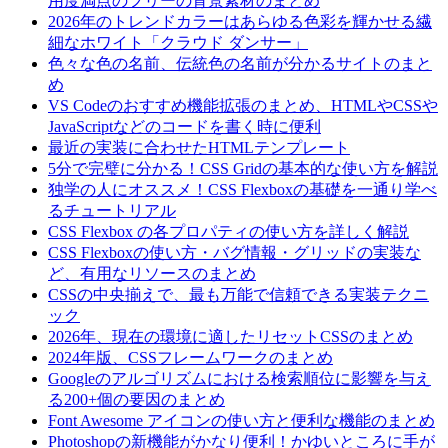
用度満点のフリーの背景素材のまとめ
2026年のトレンドカラーはあらゆる色彩を輝かせる繊
細なホワイト「クラウド ダンサー」
色々な色の名前、伝統色の名前が分かるサイトのまと
め
VS Codeのおすすめ機能拡張のまとめ、HTMLやCSSや
JavaScriptなどのコードを書く時に便利
最近の実装に合わせたHTMLテンプレート
5分で完璧に分かる！CSS Gridの基本的な使い方を解説
独学の人にオススメ！CSS Flexboxの基礎を一通り学べ
るチュートリアル
CSS Flexbox の各プロパティの使い方を詳しく解説
CSS Flexboxの使い方・バグ情報・グリッドの実装な
ど、有用なリソースのまとめ
CSSの中央揃えで、最も万能で信頼できる実装テクニ
ック
2026年、現在の環境に適したリセットCSSのまとめ
2024年版、CSSフレームワークのまとめ
Googleのアルゴリズムにおける検索順位に影響を与え
る200+個の要因のまとめ
Font Awesome アイコンの使い方と便利な機能のまとめ
Photoshopの新機能がかなり便利！かゆいところに手が