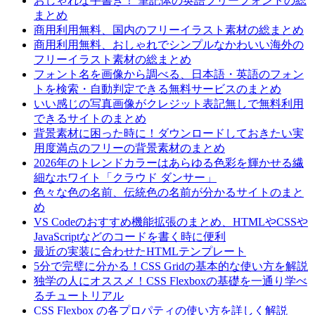
おしゃれな手書き！ 筆記体の英語フリーフォントの総
まとめ
商用利用無料、国内のフリーイラスト素材の総まとめ
商用利用無料、おしゃれでシンプルなかわいい海外の
フリーイラスト素材の総まとめ
フォント名を画像から調べる、日本語・英語のフォン
トを検索・自動判定できる無料サービスのまとめ
いい感じの写真画像がクレジット表記無しで無料利用
できるサイトのまとめ
背景素材に困った時に！ダウンロードしておきたい実
用度満点のフリーの背景素材のまとめ
2026年のトレンドカラーはあらゆる色彩を輝かせる繊
細なホワイト「クラウド ダンサー」
色々な色の名前、伝統色の名前が分かるサイトのまと
め
VS Codeのおすすめ機能拡張のまとめ、HTMLやCSSや
JavaScriptなどのコードを書く時に便利
最近の実装に合わせたHTMLテンプレート
5分で完璧に分かる！CSS Gridの基本的な使い方を解説
独学の人にオススメ！CSS Flexboxの基礎を一通り学べ
るチュートリアル
CSS Flexbox の各プロパティの使い方を詳しく解説