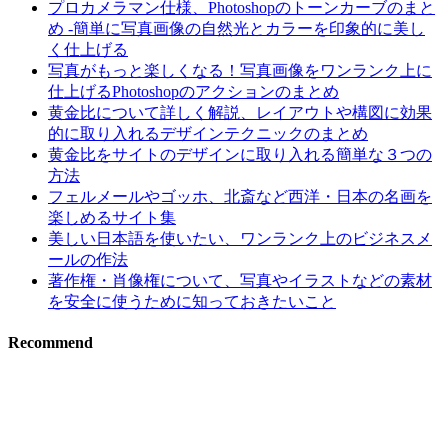
プロカメラマン仕様、Photoshopのトーンカーブのまと
め -簡単に写真画像の自然光とカラーを印象的に美し
く仕上げる
写真がもっと楽しくなる！写真画像をワンランク上に
仕上げるPhotoshopのアクションのまとめ
黄金比について詳しく解説、レイアウトや構図に効果
的に取り入れるデザインテクニックのまとめ
黄金比をサイトのデザインに取り入れる簡単な３つの
方法
フェルメールやゴッホ、北斎など西洋・日本の名画を
楽しめるサイト集
美しい日本語を使いたい、ワンランク上のビジネスメ
ールの作法
著作権・肖像権について、写真やイラストなどの素材
を安全に使うために知っておきたいこと
Recommend