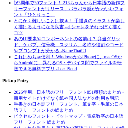
祝3周年で30フォント！ 213ちゃんから日本語の新作フ
リーフォントがリリース、パラパラ感がかわいいフォ
ント「ひとりっこ」
とにかく難しいことは抜き！ 手描きのイラストが楽し
く描けるようになる良書 -オシャレをそれっぽく描く
コツ
あのUI要素やコンポーネントの名前は？ 弁当グリッ
ド、ケバブ、信号機、スクリム、名称や役割やコード
やプロンプトが分かる -NameThatUI
これはめちゃ便利！ WindowsからiPhoneに、macOSか
らAndroidに、異なるOS・デバイス間でファイルを転
送できる無料アプリ -LocalSend
Pickup Entry
2026年用、日本語のフリーフォント851種類のまとめ -
商用サイトだけでなく紙や同人誌などの利用も明記
手書きの日本語フリーフォント、筆文字・毛筆の日本
語フリーフォントの総まとめ
ピクセルフォント・ビットマップ・電卓数字の日本語
フリーフォント 総まとめ