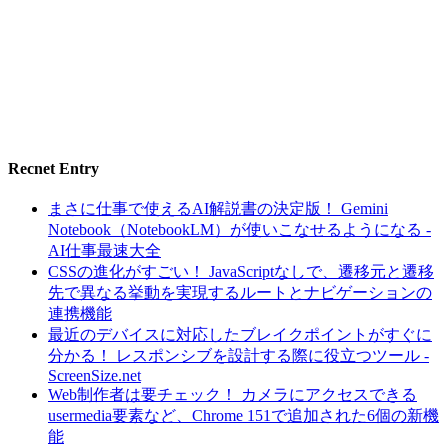
Recnet Entry
まさに仕事で使えるAI解説書の決定版！ Gemini
Notebook（NotebookLM）が使いこなせるようになる -
AI仕事最速大全
CSSの進化がすごい！ JavaScriptなしで、遷移元と遷移
先で異なる挙動を実現するルートとナビゲーションの
連携機能
最近のデバイスに対応したブレイクポイントがすぐに
分かる！ レスポンシブを設計する際に役立つツール -
ScreenSize.net
Web制作者は要チェック！ カメラにアクセスできる
usermedia要素など、Chrome 151で追加された6個の新機
能