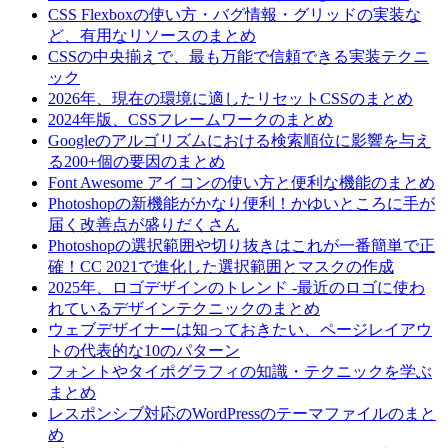
CSS Flexboxの使い方・バグ情報・グリッドの実装な
ど、有用なリソースのまとめ
CSSの中央揃えで、最も万能で信頼できる実装テクニ
ック
2026年、現在の環境に適したリセットCSSのまとめ
2024年版、CSSフレームワークのまとめ
Googleのアルゴリズムにおける検索順位に影響を与え
る200+個の要因のまとめ
Font Awesome アイコンの使い方と便利な機能のまとめ
Photoshopの新機能がかなり便利！かゆいところに手が
届く改善点が盛りだくさん
Photoshopの選択範囲や切り抜きはこれが一番簡単で正
確！CC 2021で進化した選択範囲とマスクの作成
2025年、ロゴデザインのトレンド -最近のロゴに使わ
れているデザインテクニックのまとめ
ウェブデザイナーは知っておきたい、ページレイアウ
トの代表的な10のパターン
フォントやタイポグラフィの知識・テクニックを学ぶ
まとめ
レスポンシブ対応のWordPressのテーマファイルのまと
め