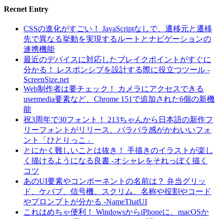
Recnet Entry
CSSの進化がすごい！ JavaScriptなしで、遷移元と遷移
先で異なる挙動を実現するルートとナビゲーションの
連携機能
最近のデバイスに対応したブレイクポイントがすぐに
分かる！ レスポンシブを設計する際に役立つツール -
ScreenSize.net
Web制作者は要チェック！ カメラにアクセスできる
usermedia要素など、Chrome 151で追加された6個の新機
能
祝3周年で30フォント！ 213ちゃんから日本語の新作フ
リーフォントがリリース、パラパラ感がかわいいフォ
ント「ひとりっこ」
とにかく難しいことは抜き！ 手描きのイラストが楽し
く描けるようになる良書 -オシャレをそれっぽく描く
コツ
あのUI要素やコンポーネントの名前は？ 弁当グリッ
ド、ケバブ、信号機、スクリム、名称や役割やコード
やプロンプトが分かる -NameThatUI
これはめちゃ便利！ WindowsからiPhoneに、macOSか