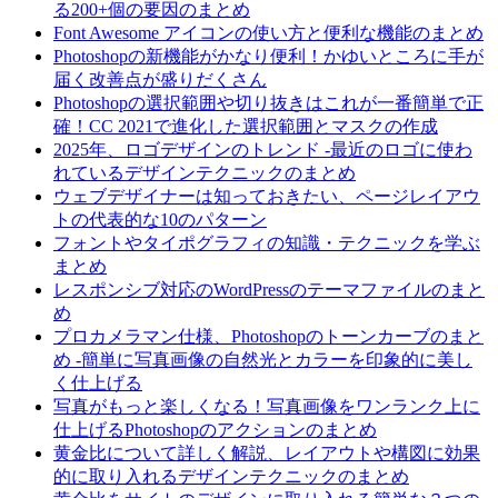
る200+個の要因のまとめ
Font Awesome アイコンの使い方と便利な機能のまとめ
Photoshopの新機能がかなり便利！かゆいところに手が
届く改善点が盛りだくさん
Photoshopの選択範囲や切り抜きはこれが一番簡単で正
確！CC 2021で進化した選択範囲とマスクの作成
2025年、ロゴデザインのトレンド -最近のロゴに使わ
れているデザインテクニックのまとめ
ウェブデザイナーは知っておきたい、ページレイアウ
トの代表的な10のパターン
フォントやタイポグラフィの知識・テクニックを学ぶ
まとめ
レスポンシブ対応のWordPressのテーマファイルのまと
め
プロカメラマン仕様、Photoshopのトーンカーブのまと
め -簡単に写真画像の自然光とカラーを印象的に美し
く仕上げる
写真がもっと楽しくなる！写真画像をワンランク上に
仕上げるPhotoshopのアクションのまとめ
黄金比について詳しく解説、レイアウトや構図に効果
的に取り入れるデザインテクニックのまとめ