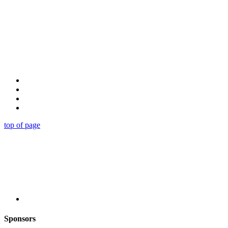
top of page
Sponsors