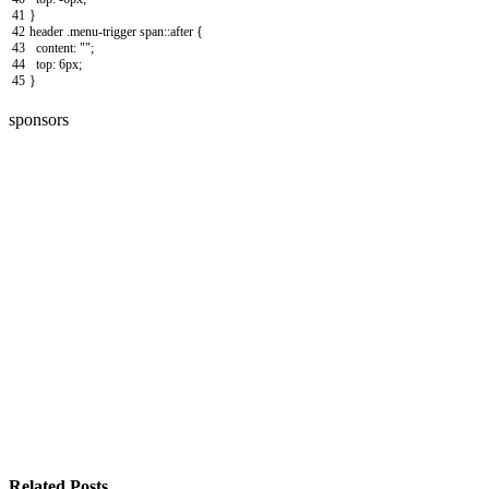
41
}
42
header
.
menu
-
trigger
span
::
after
{
43
content
:
""
;
44
top
:
6px
;
45
}
sponsors
Related Posts