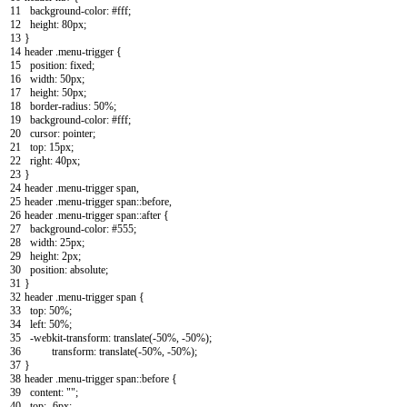
11
background
-
color
:
#fff;
12
height
:
80px
;
13
}
14
header
.
menu
-
trigger
{
15
position
:
fixed
;
16
width
:
50px
;
17
height
:
50px
;
18
border
-
radius
:
50
%
;
19
background
-
color
:
#fff;
20
cursor
:
pointer
;
21
top
:
15px
;
22
right
:
40px
;
23
}
24
header
.
menu
-
trigger
span
,
25
header
.
menu
-
trigger
span
::
before
,
26
header
.
menu
-
trigger
span
::
after
{
27
background
-
color
:
#555;
28
width
:
25px
;
29
height
:
2px
;
30
position
:
absolute
;
31
}
32
header
.
menu
-
trigger
span
{
33
top
:
50
%
;
34
left
:
50
%
;
35
-
webkit
-
transform
:
translate
(
-
50
%
,
-
50
%
)
;
36
transform
:
translate
(
-
50
%
,
-
50
%
)
;
37
}
38
header
.
menu
-
trigger
span
::
before
{
39
content
:
""
;
40
top
:
-
6px
;