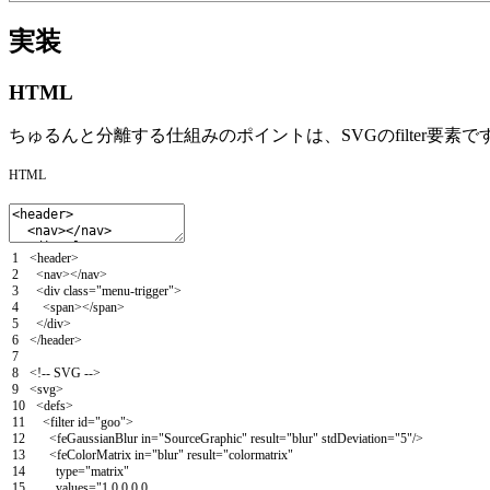
実装
HTML
ちゅるんと分離する仕組みのポイントは、SVGのfilter要
HTML
1
<
header
>
2
<
nav
>
<
/
nav
>
3
<
div
class
=
"menu-trigger"
>
4
<
span
>
<
/
span
>
5
<
/
div
>
6
<
/
header
>
7
8
<
!
--
SVG
--
>
9
<
svg
>
10
<
defs
>
11
<
filter
id
=
"goo"
>
12
<
feGaussianBlur
in
=
"SourceGraphic"
result
=
"blur"
stdDeviation
=
"5"
/
>
13
<
feColorMatrix
in
=
"blur"
result
=
"colormatrix"
14
type
=
"matrix"
15
values
=
"1 0 0 0 0