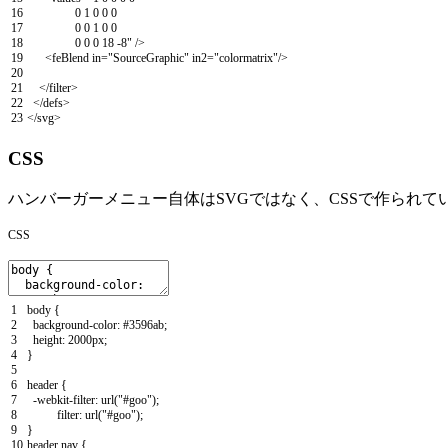
16
0 1 0 0 0
17
0 0 1 0 0
18
0 0 0 18 -8"
/
>
19
<
feBlend
in
=
"SourceGraphic"
in2
=
"colormatrix"
/
>
20
21
<
/
filter
>
22
<
/
defs
>
23
<
/
svg
>
CSS
ハンバーガーメニュー自体はSVGではなく、CSSで作られて
CSS
1
body
{
2
background
-
color
:
#3596ab;
3
height
:
2000px
;
4
}
5
6
header
{
7
-
webkit
-
filter
:
url
(
"#goo"
)
;
8
filter
:
url
(
"#goo"
)
;
9
}
10
header
nav
{