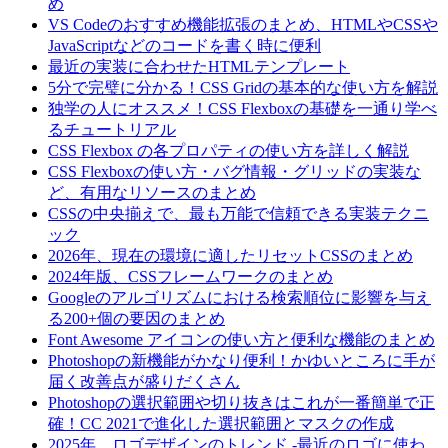
め
VS Codeのおすすめ機能拡張のまとめ、HTMLやCSSや
JavaScriptなどのコードを書く時に便利
最近の実装に合わせたHTMLテンプレート
5分で完璧に分かる！CSS Gridの基本的な使い方を解説
独学の人にオススメ！CSS Flexboxの基礎を一通り学べ
るチュートリアル
CSS Flexbox の各プロパティの使い方を詳しく解説
CSS Flexboxの使い方・バグ情報・グリッドの実装な
ど、有用なリソースのまとめ
CSSの中央揃えで、最も万能で信頼できる実装テクニ
ック
2026年、現在の環境に適したリセットCSSのまとめ
2024年版、CSSフレームワークのまとめ
Googleのアルゴリズムにおける検索順位に影響を与え
る200+個の要因のまとめ
Font Awesome アイコンの使い方と便利な機能のまとめ
Photoshopの新機能がかなり便利！かゆいところに手が
届く改善点が盛りだくさん
Photoshopの選択範囲や切り抜きはこれが一番簡単で正
確！CC 2021で進化した選択範囲とマスクの作成
2025年、ロゴデザインのトレンド -最近のロゴに使わ