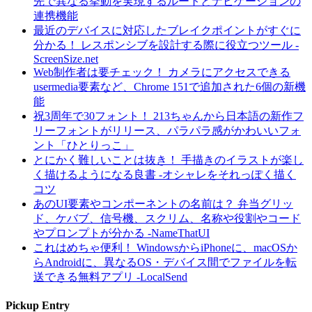
先で異なる挙動を実現するルートとナビゲーションの
連携機能
最近のデバイスに対応したブレイクポイントがすぐに
分かる！ レスポンシブを設計する際に役立つツール -
ScreenSize.net
Web制作者は要チェック！ カメラにアクセスできる
usermedia要素など、Chrome 151で追加された6個の新機
能
祝3周年で30フォント！ 213ちゃんから日本語の新作フ
リーフォントがリリース、パラパラ感がかわいいフォ
ント「ひとりっこ」
とにかく難しいことは抜き！ 手描きのイラストが楽し
く描けるようになる良書 -オシャレをそれっぽく描く
コツ
あのUI要素やコンポーネントの名前は？ 弁当グリッ
ド、ケバブ、信号機、スクリム、名称や役割やコード
やプロンプトが分かる -NameThatUI
これはめちゃ便利！ WindowsからiPhoneに、macOSか
らAndroidに、異なるOS・デバイス間でファイルを転
送できる無料アプリ -LocalSend
Pickup Entry