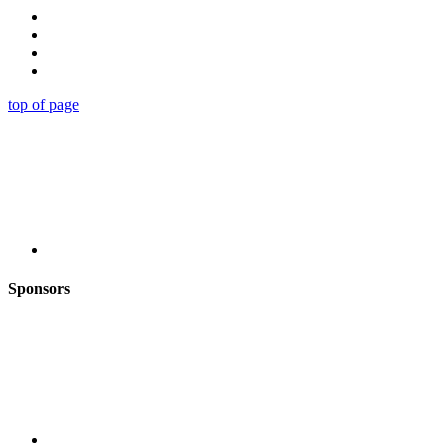
top of page
Sponsors