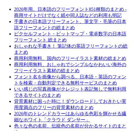
2026年用、日本語のフリーフォント851種類のまとめ -
商用サイトだけでなく紙や同人誌などの利用も明記
手書きの日本語フリーフォント、筆文字・毛筆の日本
語フリーフォントの総まとめ
ピクセルフォント・ビットマップ・電卓数字の日本語
フリーフォント 総まとめ
おしゃれな手書き！ 筆記体の英語フリーフォントの総
まとめ
商用利用無料、国内のフリーイラスト素材の総まとめ
商用利用無料、おしゃれでシンプルなかわいい海外の
フリーイラスト素材の総まとめ
フォント名を画像から調べる、日本語・英語のフォン
トを検索・自動判定できる無料サービスのまとめ
いい感じの写真画像がクレジット表記無しで無料利用
できるサイトのまとめ
背景素材に困った時に！ダウンロードしておきたい実
用度満点のフリーの背景素材のまとめ
2026年のトレンドカラーはあらゆる色彩を輝かせる繊
細なホワイト「クラウド ダンサー」
色々な色の名前、伝統色の名前が分かるサイトのまと