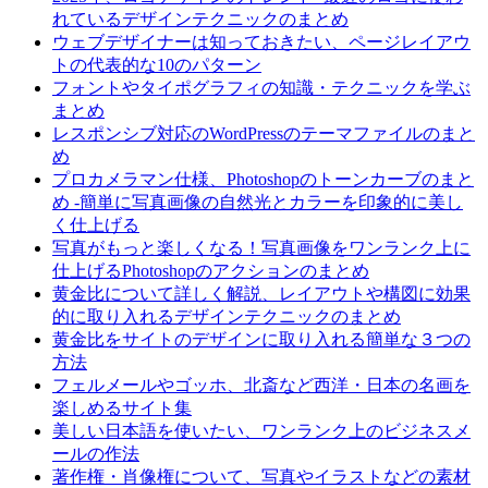
れているデザインテクニックのまとめ
ウェブデザイナーは知っておきたい、ページレイアウ
トの代表的な10のパターン
フォントやタイポグラフィの知識・テクニックを学ぶ
まとめ
レスポンシブ対応のWordPressのテーマファイルのまと
め
プロカメラマン仕様、Photoshopのトーンカーブのまと
め -簡単に写真画像の自然光とカラーを印象的に美し
く仕上げる
写真がもっと楽しくなる！写真画像をワンランク上に
仕上げるPhotoshopのアクションのまとめ
黄金比について詳しく解説、レイアウトや構図に効果
的に取り入れるデザインテクニックのまとめ
黄金比をサイトのデザインに取り入れる簡単な３つの
方法
フェルメールやゴッホ、北斎など西洋・日本の名画を
楽しめるサイト集
美しい日本語を使いたい、ワンランク上のビジネスメ
ールの作法
著作権・肖像権について、写真やイラストなどの素材