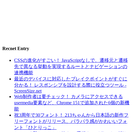
Recnet Entry
CSSの進化がすごい！ JavaScriptなしで、遷移元と遷移
先で異なる挙動を実現するルートとナビゲーションの
連携機能
最近のデバイスに対応したブレイクポイントがすぐに
分かる！ レスポンシブを設計する際に役立つツール -
ScreenSize.net
Web制作者は要チェック！ カメラにアクセスできる
usermedia要素など、Chrome 151で追加された6個の新機
能
祝3周年で30フォント！ 213ちゃんから日本語の新作フ
リーフォントがリリース、パラパラ感がかわいいフォ
ント「ひとりっこ」