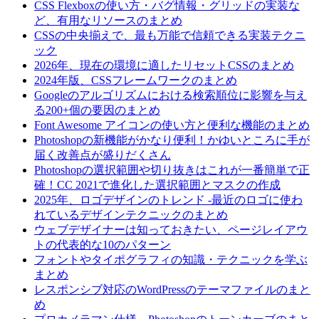
CSS Flexboxの使い方・バグ情報・グリッドの実装な
ど、有用なリソースのまとめ
CSSの中央揃えで、最も万能で信頼できる実装テクニ
ック
2026年、現在の環境に適したリセットCSSのまとめ
2024年版、CSSフレームワークのまとめ
Googleのアルゴリズムにおける検索順位に影響を与え
る200+個の要因のまとめ
Font Awesome アイコンの使い方と便利な機能のまとめ
Photoshopの新機能がかなり便利！かゆいところに手が
届く改善点が盛りだくさん
Photoshopの選択範囲や切り抜きはこれが一番簡単で正
確！CC 2021で進化した選択範囲とマスクの作成
2025年、ロゴデザインのトレンド -最近のロゴに使わ
れているデザインテクニックのまとめ
ウェブデザイナーは知っておきたい、ページレイアウ
トの代表的な10のパターン
フォントやタイポグラフィの知識・テクニックを学ぶ
まとめ
レスポンシブ対応のWordPressのテーマファイルのまと
め