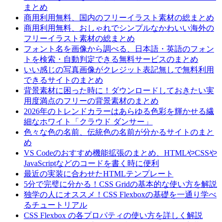
まとめ
商用利用無料、国内のフリーイラスト素材の総まとめ
商用利用無料、おしゃれでシンプルなかわいい海外の
フリーイラスト素材の総まとめ
フォント名を画像から調べる、日本語・英語のフォン
トを検索・自動判定できる無料サービスのまとめ
いい感じの写真画像がクレジット表記無しで無料利用
できるサイトのまとめ
背景素材に困った時に！ダウンロードしておきたい実
用度満点のフリーの背景素材のまとめ
2026年のトレンドカラーはあらゆる色彩を輝かせる繊
細なホワイト「クラウド ダンサー」
色々な色の名前、伝統色の名前が分かるサイトのまと
め
VS Codeのおすすめ機能拡張のまとめ、HTMLやCSSや
JavaScriptなどのコードを書く時に便利
最近の実装に合わせたHTMLテンプレート
5分で完璧に分かる！CSS Gridの基本的な使い方を解説
独学の人にオススメ！CSS Flexboxの基礎を一通り学べ
るチュートリアル
CSS Flexbox の各プロパティの使い方を詳しく解説