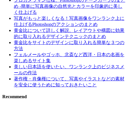
プロカメラマン仕様、Photoshopのトーンカーブのまと
め -簡単に写真画像の自然光とカラーを印象的に美し
く仕上げる
写真がもっと楽しくなる！写真画像をワンランク上に
仕上げるPhotoshopのアクションのまとめ
黄金比について詳しく解説、レイアウトや構図に効果
的に取り入れるデザインテクニックのまとめ
黄金比をサイトのデザインに取り入れる簡単な３つの
方法
フェルメールやゴッホ、北斎など西洋・日本の名画を
楽しめるサイト集
美しい日本語を使いたい、ワンランク上のビジネスメ
ールの作法
著作権・肖像権について、写真やイラストなどの素材
を安全に使うために知っておきたいこと
Recommend