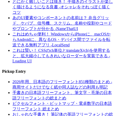
とにかく難しいことは抜き！ 手描きのイラストが楽し
く描けるようになる良書 -オシャレをそれっぽく描く
コツ
あのUI要素やコンポーネントの名前は？ 弁当グリッ
ド、ケバブ、信号機、スクリム、名称や役割やコード
やプロンプトが分かる -NameThatUI
これはめちゃ便利！ WindowsからiPhoneに、macOSか
らAndroidに、異なるOS・デバイス間でファイルを転
送できる無料アプリ -LocalSend
これは賢い！ CSSのch単位とtranslateX(ch)を使用する
と、拡大縮小してもきれいなローダーを実装できる -
Loading UI
Pickup Entry
2026年用、日本語のフリーフォント851種類のまとめ -
商用サイトだけでなく紙や同人誌などの利用も明記
手書きの日本語フリーフォント、筆文字・毛筆の日本
語フリーフォントの総まとめ
ピクセルフォント・ビットマップ・電卓数字の日本語
フリーフォント 総まとめ
おしゃれな手書き！ 筆記体の英語フリーフォントの総