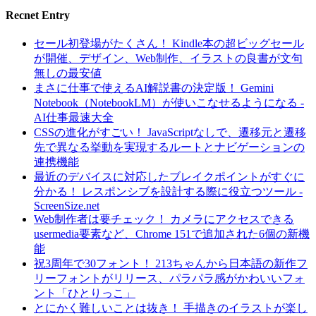
Recnet Entry
セール初登場がたくさん！ Kindle本の超ビッグセール
が開催、デザイン、Web制作、イラストの良書が文句
無しの最安値
まさに仕事で使えるAI解説書の決定版！ Gemini
Notebook（NotebookLM）が使いこなせるようになる -
AI仕事最速大全
CSSの進化がすごい！ JavaScriptなしで、遷移元と遷移
先で異なる挙動を実現するルートとナビゲーションの
連携機能
最近のデバイスに対応したブレイクポイントがすぐに
分かる！ レスポンシブを設計する際に役立つツール -
ScreenSize.net
Web制作者は要チェック！ カメラにアクセスできる
usermedia要素など、Chrome 151で追加された6個の新機
能
祝3周年で30フォント！ 213ちゃんから日本語の新作フ
リーフォントがリリース、パラパラ感がかわいいフォ
ント「ひとりっこ」
とにかく難しいことは抜き！ 手描きのイラストが楽し