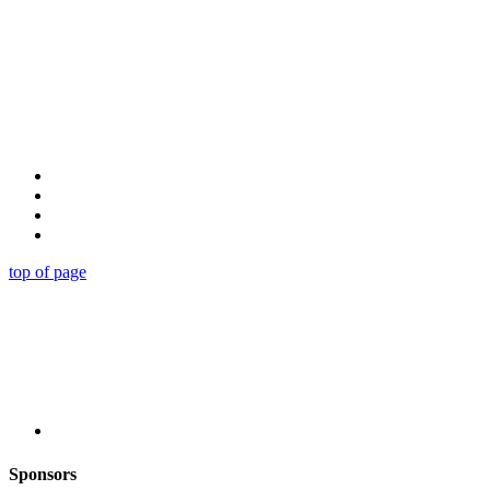
top of page
Sponsors