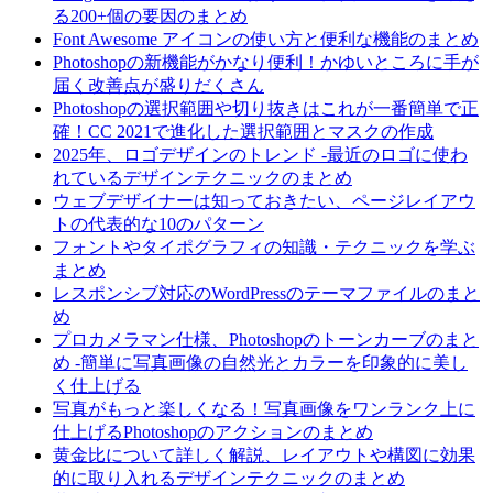
る200+個の要因のまとめ
Font Awesome アイコンの使い方と便利な機能のまとめ
Photoshopの新機能がかなり便利！かゆいところに手が
届く改善点が盛りだくさん
Photoshopの選択範囲や切り抜きはこれが一番簡単で正
確！CC 2021で進化した選択範囲とマスクの作成
2025年、ロゴデザインのトレンド -最近のロゴに使わ
れているデザインテクニックのまとめ
ウェブデザイナーは知っておきたい、ページレイアウ
トの代表的な10のパターン
フォントやタイポグラフィの知識・テクニックを学ぶ
まとめ
レスポンシブ対応のWordPressのテーマファイルのまと
め
プロカメラマン仕様、Photoshopのトーンカーブのまと
め -簡単に写真画像の自然光とカラーを印象的に美し
く仕上げる
写真がもっと楽しくなる！写真画像をワンランク上に
仕上げるPhotoshopのアクションのまとめ
黄金比について詳しく解説、レイアウトや構図に効果
的に取り入れるデザインテクニックのまとめ