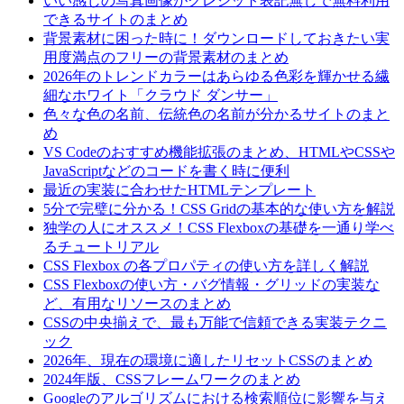
いい感じの写真画像がクレジット表記無しで無料利用
できるサイトのまとめ
背景素材に困った時に！ダウンロードしておきたい実
用度満点のフリーの背景素材のまとめ
2026年のトレンドカラーはあらゆる色彩を輝かせる繊
細なホワイト「クラウド ダンサー」
色々な色の名前、伝統色の名前が分かるサイトのまと
め
VS Codeのおすすめ機能拡張のまとめ、HTMLやCSSや
JavaScriptなどのコードを書く時に便利
最近の実装に合わせたHTMLテンプレート
5分で完璧に分かる！CSS Gridの基本的な使い方を解説
独学の人にオススメ！CSS Flexboxの基礎を一通り学べ
るチュートリアル
CSS Flexbox の各プロパティの使い方を詳しく解説
CSS Flexboxの使い方・バグ情報・グリッドの実装な
ど、有用なリソースのまとめ
CSSの中央揃えで、最も万能で信頼できる実装テクニ
ック
2026年、現在の環境に適したリセットCSSのまとめ
2024年版、CSSフレームワークのまとめ
Googleのアルゴリズムにおける検索順位に影響を与え