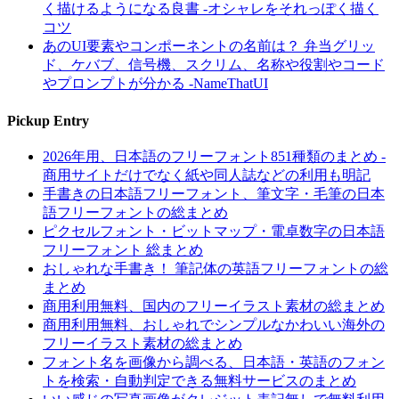
く描けるようになる良書 -オシャレをそれっぽく描く
コツ
あのUI要素やコンポーネントの名前は？ 弁当グリッ
ド、ケバブ、信号機、スクリム、名称や役割やコード
やプロンプトが分かる -NameThatUI
Pickup Entry
2026年用、日本語のフリーフォント851種類のまとめ -
商用サイトだけでなく紙や同人誌などの利用も明記
手書きの日本語フリーフォント、筆文字・毛筆の日本
語フリーフォントの総まとめ
ピクセルフォント・ビットマップ・電卓数字の日本語
フリーフォント 総まとめ
おしゃれな手書き！ 筆記体の英語フリーフォントの総
まとめ
商用利用無料、国内のフリーイラスト素材の総まとめ
商用利用無料、おしゃれでシンプルなかわいい海外の
フリーイラスト素材の総まとめ
フォント名を画像から調べる、日本語・英語のフォン
トを検索・自動判定できる無料サービスのまとめ