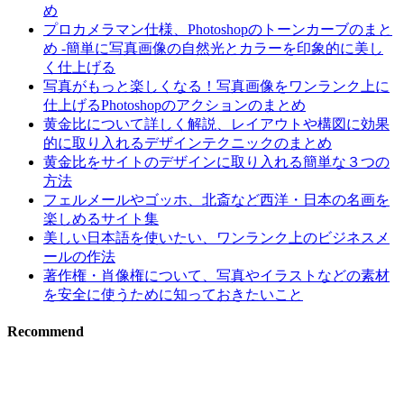
め
プロカメラマン仕様、Photoshopのトーンカーブのまと
め -簡単に写真画像の自然光とカラーを印象的に美し
く仕上げる
写真がもっと楽しくなる！写真画像をワンランク上に
仕上げるPhotoshopのアクションのまとめ
黄金比について詳しく解説、レイアウトや構図に効果
的に取り入れるデザインテクニックのまとめ
黄金比をサイトのデザインに取り入れる簡単な３つの
方法
フェルメールやゴッホ、北斎など西洋・日本の名画を
楽しめるサイト集
美しい日本語を使いたい、ワンランク上のビジネスメ
ールの作法
著作権・肖像権について、写真やイラストなどの素材
を安全に使うために知っておきたいこと
Recommend