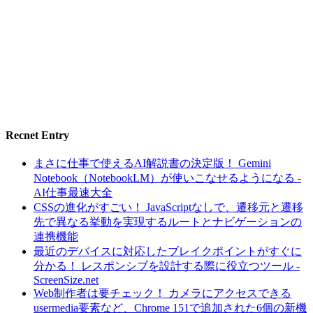
Recnet Entry
まさに仕事で使えるAI解説書の決定版！ Gemini
Notebook（NotebookLM）が使いこなせるようになる -
AI仕事最速大全
CSSの進化がすごい！ JavaScriptなしで、遷移元と遷移
先で異なる挙動を実現するルートとナビゲーションの
連携機能
最近のデバイスに対応したブレイクポイントがすぐに
分かる！ レスポンシブを設計する際に役立つツール -
ScreenSize.net
Web制作者は要チェック！ カメラにアクセスできる
usermedia要素など、Chrome 151で追加された6個の新機