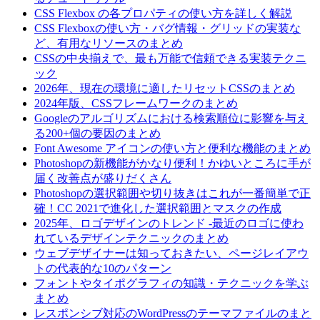
CSS Flexbox の各プロパティの使い方を詳しく解説
CSS Flexboxの使い方・バグ情報・グリッドの実装な
ど、有用なリソースのまとめ
CSSの中央揃えで、最も万能で信頼できる実装テクニ
ック
2026年、現在の環境に適したリセットCSSのまとめ
2024年版、CSSフレームワークのまとめ
Googleのアルゴリズムにおける検索順位に影響を与え
る200+個の要因のまとめ
Font Awesome アイコンの使い方と便利な機能のまとめ
Photoshopの新機能がかなり便利！かゆいところに手が
届く改善点が盛りだくさん
Photoshopの選択範囲や切り抜きはこれが一番簡単で正
確！CC 2021で進化した選択範囲とマスクの作成
2025年、ロゴデザインのトレンド -最近のロゴに使わ
れているデザインテクニックのまとめ
ウェブデザイナーは知っておきたい、ページレイアウ
トの代表的な10のパターン
フォントやタイポグラフィの知識・テクニックを学ぶ
まとめ
レスポンシブ対応のWordPressのテーマファイルのまと