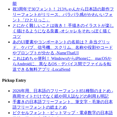
能
祝3周年で30フォント！ 213ちゃんから日本語の新作フ
リーフォントがリリース、パラパラ感がかわいいフォ
ント「ひとりっこ」
とにかく難しいことは抜き！ 手描きのイラストが楽し
く描けるようになる良書 -オシャレをそれっぽく描く
コツ
あのUI要素やコンポーネントの名前は？ 弁当グリッ
ド、ケバブ、信号機、スクリム、名称や役割やコード
やプロンプトが分かる -NameThatUI
これはめちゃ便利！ WindowsからiPhoneに、macOSか
らAndroidに、異なるOS・デバイス間でファイルを転
送できる無料アプリ -LocalSend
Pickup Entry
2026年用、日本語のフリーフォント851種類のまとめ -
商用サイトだけでなく紙や同人誌などの利用も明記
手書きの日本語フリーフォント、筆文字・毛筆の日本
語フリーフォントの総まとめ
ピクセルフォント・ビットマップ・電卓数字の日本語