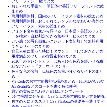
フリーフォント 総まとめ
おしゃれな手書き！ 筆記体の英語フリーフォントの総
まとめ
商用利用無料、国内のフリーイラスト素材の総まとめ
商用利用無料、おしゃれでシンプルなかわいい海外の
フリーイラスト素材の総まとめ
フォント名を画像から調べる、日本語・英語のフォン
トを検索・自動判定できる無料サービスのまとめ
いい感じの写真画像がクレジット表記無しで無料利用
できるサイトのまとめ
背景素材に困った時に！ダウンロードしておきたい実
用度満点のフリーの背景素材のまとめ
2026年のトレンドカラーはあらゆる色彩を輝かせる繊
細なホワイト「クラウド ダンサー」
色々な色の名前、伝統色の名前が分かるサイトのまと
め
VS Codeのおすすめ機能拡張のまとめ、HTMLやCSSや
JavaScriptなどのコードを書く時に便利
最近の実装に合わせたHTMLテンプレート
5分で完璧に分かる！CSS Gridの基本的な使い方を解説
独学の人にオススメ！CSS Flexboxの基礎を一通り学べ
るチュートリアル